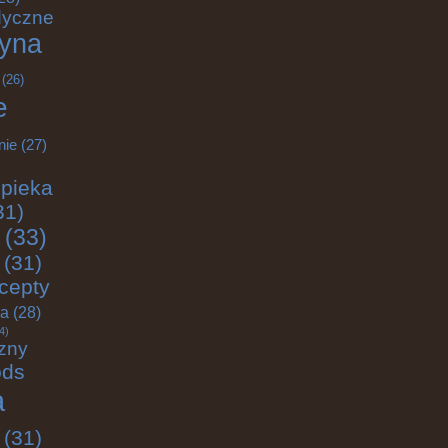
dyczne
yna
(26)
e
nie
(27)
pieka
31)
(33)
(31)
cepty
ja
(28)
4)
zny
ods
a
(31)