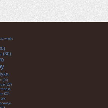
cja wnętrz
30)
a
(30)
wo
by
tyka
m
(26)
rce
(27)
rmacja
zny
(26)
gry
nnowacje
28)