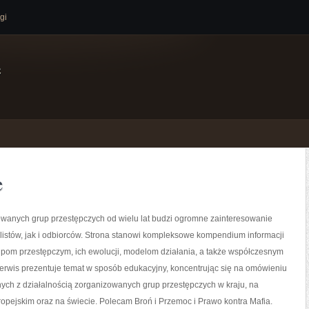
gi
e
e
owanych grup przestępczych od wielu lat budzi ogromne zainteresowanie
istów, jak i odbiorców. Strona stanowi kompleksowe kompendium informacji
pom przestępczym, ich ewolucji, modelom działania, a także współczesnym
erwis prezentuje temat w sposób edukacyjny, koncentrując się na omówieniu
ych z działalnością zorganizowanych grup przestępczych w kraju, na
opejskim oraz na świecie. Polecam Broń i Przemoc i Prawo kontra Mafia.