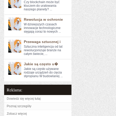
Czy blockchain może być
kluczem do uratowania
naszego ⁣planety? ...
Rewolucja w ochronie
W dzisiejszych czasach‍
innowacje technologiczne
sięgają coraz to nowych ...
Przewaga sztucznej i
Sztuczna inteligencja od lat
rewolucjonizuje ⁢branże na
całym świecie, ...
Jakie są często u�
Jakie są często używane
rodzaje urządzeń do cięcia
styropianu W budowlanej ...
Reklama:
Dowiedz się więcej tutaj
Poznaj szczegóły
Zobacz więcej