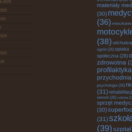
ik 2025
materiały me
2025
medyc
(30)
2025
(36)
mieszkanie
5
motocykl
2025
(38)
odchudza
opieka
ogród
(26)
2025
o
społeczna
(28)
zdrowotna
(
025
profilaktyka
przychodnia
re
psychologia
(26)
(31)
rehabilitac
remont
(26)
rodzina
(2
sprzęt medyc
superfo
(30)
szkoł
(31)
(39)
szpital