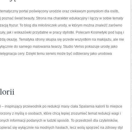
o tematyczny portal poświęcony urodzie oraz ciekawym pomysłom dla osób,
ej poznać świat beauty. Strona ma charakter edukacyjny i łączy w sobie tematy
izacją fryzur. To blog dla miłośniczek urody, w którym można znaleźć zarówno
kuły, jak i wskazówki przydatne w pracy stylistki. Polecam Kosmetyki pod lupą i
ażdą okazję. Tematyka strony skupia się przede wszystkim na makijażu, ale nie
yłącznie do samego malowania twarzy. Studio Veriss pokazuje urodę jako
ielęgnacja cery. Dzięki temu serwis może być odbierany jako urodowa
orii
i – inspirujący przewodnik po redukcji masy ciała Spalarnia kalorii to miejsce
worzony z myślą o osobach, które chcą lepiej zrozumieć temat redukcji wagi i
pnych informacji podanych w ludzki sposób. To przestrzeń dla czytelników,
 opierać się wyłącznie na modnych hasłach, lecz wolą spojrzeć na zdrowy styl