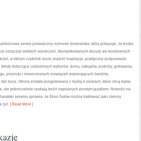
artościowy serwis poświęcony ochronie środowiska, który pokazuje, że troska
musi oznaczać wielkich wyrzeczeń, skomplikowanych decyzji ani kosztownych
trzeń, w którym czytelnik może znaleźć inspiracje, praktyczne podpowiedzi
e teksty dotyczące codziennych wyborów, domu, zakupów, podróży, gotowania,
ingu, przyrody i nowoczesnych rozwiązań wspierających bardziej
styl życia. Strona została przygotowana z myślą o osobach, które chcą lepiej
 ale jednocześnie szukają treści napisanych prostym językiem. Nowości na
harakter serwisu sprawia, że Ekos-Sułów można traktować jako zielony
k żyć
[ Read More ]
kazję