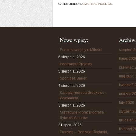
CATEGORIES:
NOWE TECHNOLOGIE
Nowe wpisy:
Archiw
Porozmawiajmy o Miłości
sierpień 
6 sierpnia, 2026
lipiec 202
Inspiracje i Projekty
czerwiec 
5 sierpnia, 2026
maj 2026
Sport bez Barier
kwiecień 
4 sierpnia, 2026
Karpaty (Europa Środkowo-
marzec 2
Wschodnia)
luty 2026
3 sierpnia, 2026
styczeń 2
Mistrzowie Pióra: Biografie i
Sylwetki Autorów
grudzień 
31 lipca, 2026
listopad 
Piercing – Rodzaje, Techniki,