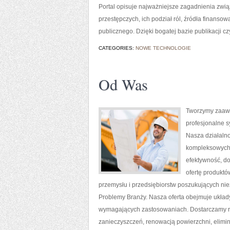
Portal opisuje najważniejsze zagadnienia zwi
przestępczych, ich podział ról, źródła finanso
publicznego. Dzięki bogatej bazie publikacji 
CATEGORIES:
NOWE TECHNOLOGIE
Od Was
Tworzymy zaawa
profesjonalne 
Nasza działalno
kompleksowych r
efektywność, d
ofertę produktó
przemysłu i przedsiębiorstw poszukujących ni
Problemy Branży. Nasza oferta obejmuje układ
wymagających zastosowaniach. Dostarczamy r
zanieczyszczeń, renowacją powierzchni, elimi