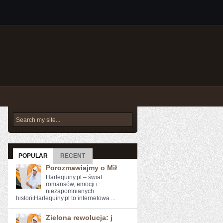
POPULAR
RECENT
Porozmawiajmy o Mił
Harlequiny.pl – świat
romansów, emocji i
niezapomnianych
historiiHarlequiny.pl to internetowa ...
Zielona rewolucja: j