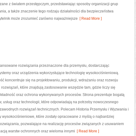
ązane z światem przestępczym, przedstawiając sposoby organizacji grup
wania, a także znaczenie tego rodzaju działalności dla bezpieczeństwa
czytelnik może zrozumieć zarówno najważniejsze
[ Read More ]
nsowane rozwiązania przeznaczone dla przemysłu, dostarczając
systemy oraz urządzenia wykorzystujące technologię wysokociśnieniową.
ść koncentruje się na projektowaniu, produkcji, wdrażaniu oraz rozwoju
ozwiązań, które znajdują zastosowanie wszędzie tam, gdzie liczy się
okładność oraz ochrona wykonywanych procesów. Strona prezentuje bogatą
w, usług oraz technologii, które odpowiadają na potrzeby nowoczesnego
ezawodnych rozwiązań technicznych. Polecam Historia Przemysłu i Wyzwania i
y wysokociśnieniowe, które zostały opracowane z myślą o najbardziej
ozwiązania, pozwalające na realizację procesów związanych z usuwaniem
nacją warstw ochronnych oraz wieloma innymi
[ Read More ]