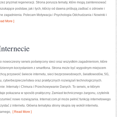
przez pryzmat regeneracji. Strona porusza tematy, które mogą zainteresować
zukające podstaw, jak i tych, którzy od dawna próbują zadbać o zdrowie i
ne zagadnienia. Polecam Motywacja i Psychologia Odchudzania i Nowinki i
ad More ]
nternecie
 to nowoczesny serwis poświęcony sieci oraz wszystkim zagadnieniom, które
codziennym korzystaniem z smartfona. Strona może być wygodnym miejscem
 chcą przyswoić świecie internetu, sieci bezprzewodowych, światłowodów, 5G,
gu, cyberbezpieczeństwa oraz praktycznych rozwiązań technologicznych.
nie: Internaty i Chmura i Przechowywanie Danych. To serwis, w którym
taje pokazana w sposób praktyczny. Zamiast technicznego żargonu, czytelnik
ozumieć nowe rozwiązania. Internat.com.pl może pełnić funkcję internetowego
ystać z internetu. Główna tematyka strony skupia się wokół internetu.
itarnego,
[ Read More ]