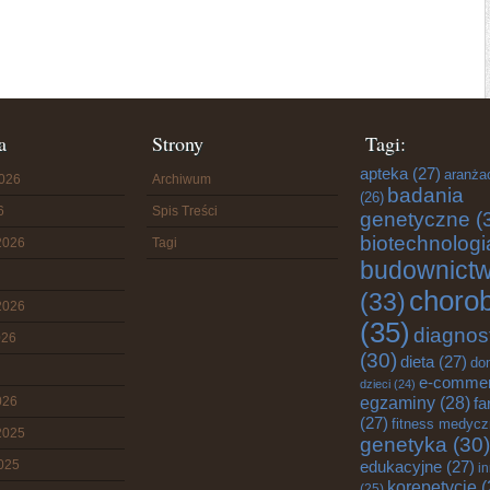
a
Strony
Tagi:
apteka
(27)
aranża
2026
Archiwum
badania
(26)
6
Spis Treści
genetyczne
(
biotechnologi
2026
Tagi
budownict
choro
(33)
2026
(35)
diagnos
026
(30)
dieta
(27)
do
e-comme
dzieci
(24)
egzaminy
(28)
026
fa
(27)
fitness medyc
2025
genetyka
(30)
2025
edukacyjne
(27)
i
korepetycje
(
(25)