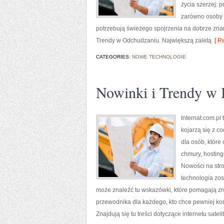
życia szerzej: 
zarówno osoby s
potrzebują świeżego spojrzenia na dobrze zna
Trendy w Odchudzaniu. Największą zaletą
[ Re
CATEGORIES:
NOWE TECHNOLOGIE
Nowinki i Trendy w I
Internat.com.pl
kojarzą się z 
dla osób, które
chmury, hostin
Nowości na stro
technologia zos
może znaleźć tu wskazówki, które pomagają zr
przewodnika dla każdego, kto chce pewniej korz
Znajdują się tu treści dotyczące internetu satel