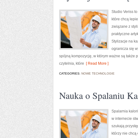
Studio Veriss t
które chcą lepi
związane z styl
praktyczne arty
Stylizacje na k
ogranicza się w
spójną kompozycję, w którym ważne są także p
czytelnia, które
[ Read More ]
CATEGORIES:
NOWE TECHNOLOGIE
Nauka o Spalaniu Kal
Spalarnia kalori
w internecie st
szukają przystę
którzy nie chcą