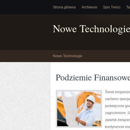
Strona główna
Archiwum
Spis Treści
Ta
Nowe Technologi
Nowe Technologie
Podziemie Finansow
Świat zorganiz
zarówno specjal
poświęcone gru
zagrożeniom. S
zjawisk związan
kontynencie eur