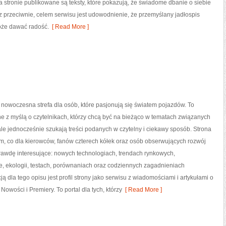
 stronie publikowane są teksty, które pokazują, że świadome dbanie o siebie
 przeciwnie, celem serwisu jest udowodnienie, że przemyślany jadłospis
oże dawać radość.
[ Read More ]
 nowoczesna strefa dla osób, które pasjonują się światem pojazdów. To
e z myślą o czytelnikach, którzy chcą być na bieżąco w tematach związanych
ale jednocześnie szukają treści podanych w czytelny i ciekawy sposób. Strona
ym, co dla kierowców, fanów czterech kółek oraz osób obserwujących rozwój
rawdę interesujące: nowych technologiach, trendach rynkowych,
, ekologii, testach, porównaniach oraz codziennych zagadnieniach
 dla tego opisu jest profil strony jako serwisu z wiadomościami i artykułami o
Nowości i Premiery. To portal dla tych, którzy
[ Read More ]