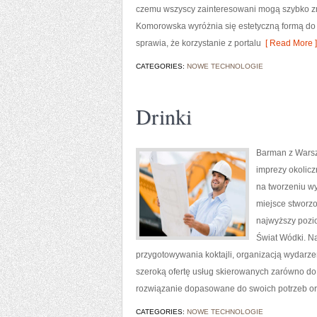
czemu wszyscy zainteresowani mogą szybko zn
Komorowska wyróżnia się estetyczną formą do 
sprawia, że korzystanie z portalu
[ Read More ]
CATEGORIES:
NOWE TECHNOLOGIE
Drinki
Barman z Warsz
imprezy okolicz
na tworzeniu wy
miejsce stworz
najwyższy pozi
Świat Wódki. N
przygotowywania koktajli, organizacją wydarz
szeroką ofertę usług skierowanych zarówno do 
rozwiązanie dopasowane do swoich potrzeb o
CATEGORIES:
NOWE TECHNOLOGIE