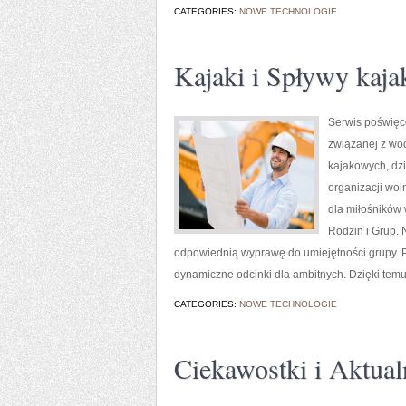
CATEGORIES:
NOWE TECHNOLOGIE
Kajaki i Spływy kaj
Serwis poświęco
związanej z wod
kajakowych, dz
organizacji wol
dla miłośników
Rodzin i Grup. 
odpowiednią wyprawę do umiejętności grupy. Pub
dynamiczne odcinki dla ambitnych. Dzięki tem
CATEGORIES:
NOWE TECHNOLOGIE
Ciekawostki i Aktua