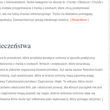
u z niemowlakiem. Nowe kategorie na stronie to: Chusty i Otulacze i Chusty i
na została przygotowana z myślą o osobach, które chcą podejmować
, ale nie lubią chaosu informacyjnego. Treści na Wallaboo pomagają
spokojny. Zamiast tworzyć presję idealnego rodzica,
[ Read More ]
ieczeństwa
a to przestrzeń, które przybliża tematyce ochrony w sposób praktyczny.
stworzona z myślą o osobach, firmach i instytucjach, które poszukują
nera w zakresie organizacji bezpieczeństwa. Już sama nazwa Twierdza budzi
nością, czyli wartościami, które w branży ochrony mają ogromną wagę.
wy Cyberbezpieczeństwa i Zagrożenia i Ataki. To witryna, która może
równo właścicieli firm, jak i właścicieli posesji, dla których porządek nie jest
ym zagrożenia mogą pojawić się nagle, dobrze dobrana ochrona staje się
towana firma może być odbierana jako wykonawca, który pomaga utrzymać
[