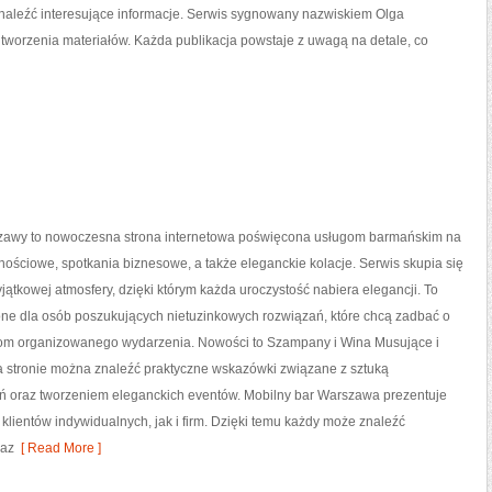
aleźć interesujące informacje. Serwis sygnowany nazwiskiem Olga
tworzenia materiałów. Każda publikacja powstaje z uwagą na detale, co
awy to nowoczesna strona internetowa poświęcona usługom barmańskim na
nościowe, spotkania biznesowe, a także eleganckie kolacje. Serwis skupia się
jątkowej atmosfery, dzięki którym każda uroczystość nabiera elegancji. To
one dla osób poszukujących nietuzinkowych rozwiązań, które chcą zadbać o
om organizowanego wydarzenia. Nowości to Szampany i Wina Musujące i
a stronie można znaleźć praktyczne wskazówki związane z sztuką
eń oraz tworzeniem eleganckich eventów. Mobilny bar Warszawa prezentuje
klientów indywidualnych, jak i firm. Dzięki temu każdy może znaleźć
raz
[ Read More ]