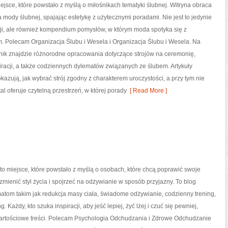
iejsce, które powstało z myślą o miłośnikach tematyki ślubnej. Witryna obraca
a mody ślubnej, spajając estetykę z użytecznymi poradami. Nie jest to jedynie
cji, ale również kompendium pomysłów, w którym moda spotyka się z
. Polecam Organizacja Ślubu i Wesela i Organizacja Ślubu i Wesela. Na
nik znajdzie różnorodne opracowania dotyczące strojów na ceremonię,
iracji, a także codziennych dylematów związanych ze ślubem. Artykuły
azują, jak wybrać strój zgodny z charakterem uroczystości, a przy tym nie
 oferuje czytelną przestrzeń, w której porady
[ Read More ]
to miejsce, które powstało z myślą o osobach, które chcą poprawić swoje
mienić styl życia i spojrzeć na odżywianie w sposób przyjazny. To blog
tom takim jak redukcja masy ciała, świadome odżywianie, codzienny trening,
g. Każdy, kto szuka inspiracji, aby jeść lepiej, żyć lżej i czuć się pewniej,
 wartościowe treści. Polecam Psychologia Odchudzania i Zdrowe Odchudzanie