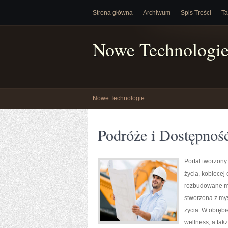
Strona główna
Archiwum
Spis Treści
Ta
Nowe Technologi
Nowe Technologie
Podróże i Dostępnoś
Portal tworzony
życia, kobiecej
rozbudowane mat
stworzona z myś
życia. W obrębi
wellness, a tak