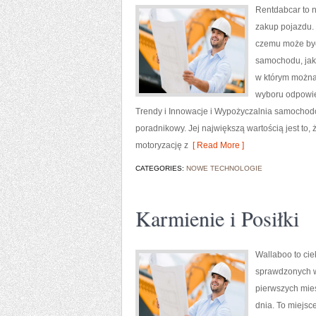
Rentdabcar to n
zakup pojazdu.
czemu może by
samochodu, jak 
w którym można 
wyboru odpowie
Trendy i Innowacje i Wypożyczalnia samochodó
poradnikowy. Jej największą wartością jest to,
motoryzację z
[ Read More ]
CATEGORIES:
NOWE TECHNOLOGIE
Karmienie i Posiłki
Wallaboo to cie
sprawdzonych w
pierwszych mies
dnia. To miejs