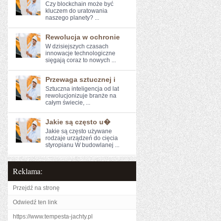
Czy blockchain może być
kluczem do uratowania
naszego ⁣planety? ...
Rewolucja w ochronie
W dzisiejszych czasach‍
innowacje technologiczne
sięgają coraz to nowych ...
Przewaga sztucznej i
Sztuczna inteligencja od lat
rewolucjonizuje ⁢branże na
całym świecie, ...
Jakie są często u�
Jakie są często używane
rodzaje urządzeń do cięcia
styropianu W budowlanej ...
Reklama:
Przejdź na stronę
Odwiedź ten link
https://www.tempesta-jachty.pl