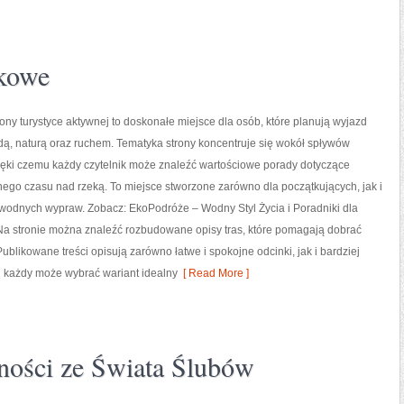
akowe
ny turystyce aktywnej to doskonałe miejsce dla osób, które planują wyjazd
ą, naturą oraz ruchem. Tematyka strony koncentruje się wokół spływów
ięki czemu każdy czytelnik może znaleźć wartościowe porady dotyczące
nego czasu nad rzeką. To miejsce stworzone zarówno dla początkujących, jak i
 wodnych wypraw. Zobacz: EkoPodróże – Wodny Styl Życia i Poradniki dla
Na stronie można znaleźć rozbudowane opisy tras, które pomagają dobrać
likowane treści opisują zarówno łatwe i spokojne odcinki, jak i bardziej
u każdy może wybrać wariant idealny
[ Read More ]
lności ze Świata Ślubów