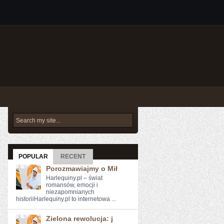
POPULAR
RECENT
Porozmawiajmy o Mił
Harlequiny.pl – świat
romansów, emocji i
niezapomnianych
historiiHarlequiny.pl to internetowa ...
Zielona rewolucja: j