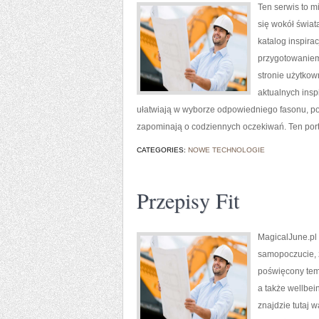
Ten serwis to m
się wokół świat
katalog inspira
przygotowaniem
stronie użytkow
aktualnych insp
ułatwiają w wyborze odpowiedniego fasonu, pok
zapominają o codziennych oczekiwań. Ten portal
CATEGORIES:
NOWE TECHNOLOGIE
Przepisy Fit
MagicalJune.pl 
samopoczucie, z
poświęcony tema
a także wellbein
znajdzie tutaj