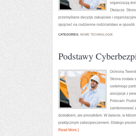
organizacją dom
Otulacze. Stro
przemyślane decyzje zakupowe i organizacyjne
spojrzeć na codzienne rodzicielstwo w sposób 
CATEGORIES:
NOWE TECHNOLOGIE
Podstawy Cyberbezp
Ochrona Twierdz
Strona została 
rzetelnego part
asocjacje z pew
Polecam: Podsta
zainteresować za
dodatkiem, ale priorytetem. W świecie, w któr
praktycznym zabezpieczeniem. Dlatego prezen
Read More ]