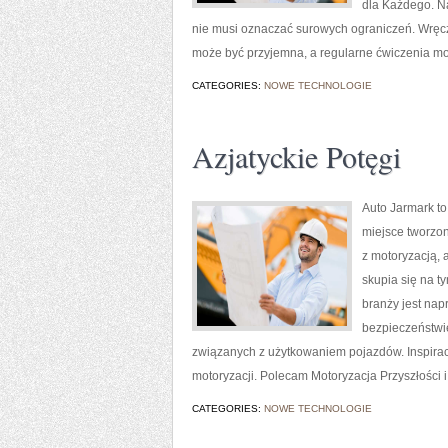
dla Każdego. Na
nie musi oznaczać surowych ograniczeń. Wręcz
może być przyjemna, a regularne ćwiczenia m
CATEGORIES:
NOWE TECHNOLOGIE
Azjatyckie Potęgi
Auto Jarmark to
miejsce tworzon
z motoryzacją, 
skupia się na t
branży jest nap
bezpieczeństwie
związanych z użytkowaniem pojazdów. Inspiracją
motoryzacji. Polecam Motoryzacja Przyszłości i 
CATEGORIES:
NOWE TECHNOLOGIE