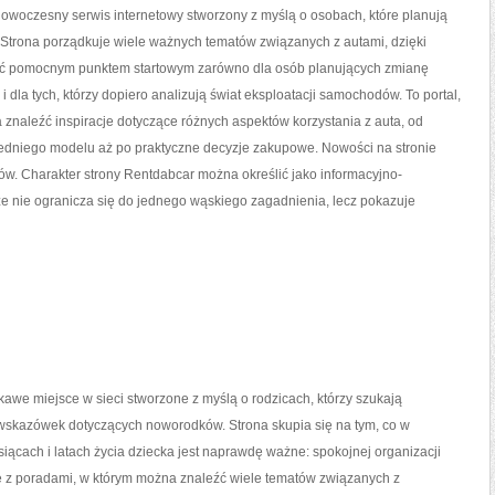
owoczesny serwis internetowy stworzony z myślą o osobach, które planują
 Strona porządkuje wiele ważnych tematów związanych z autami, dzięki
ć pomocnym punktem startowym zarówno dla osób planujących zmianę
i dla tych, którzy dopiero analizują świat eksploatacji samochodów. To portal,
znaleźć inspiracje dotyczące różnych aspektów korzystania z auta, od
dniego modelu aż po praktyczne decyzje zakupowe. Nowości na stronie
w. Charakter strony Rentdabcar można określić jako informacyjno-
 że nie ogranicza się do jednego wąskiego zagadnienia, lecz pokazuje
kawe miejsce w sieci stworzone z myślą o rodzicach, którzy szukają
skazówek dotyczących noworodków. Strona skupia się na tym, co w
iącach i latach życia dziecka jest naprawdę ważne: spokojnej organizacji
ce z poradami, w którym można znaleźć wiele tematów związanych z