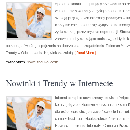
Spalarnia kalorii – inspirujący przewodnik po re
w internecie stworzony z myślą o osobach, które
szukają przystępnych informacji podanych w lud
którzy nie chcą opierać się wyłącznie na modny
życia szerzej: przez pryzmat regeneracji. Stro
zarówno osoby szukające podstaw, jak i tych, k
potrzebują świeżego spojrzenia na dobrze znane zagadnienia. Polecam Motywa
Trendy w Odchudzaniu. Największą zaletą
[ Read More ]
CATEGORIES:
NOWE TECHNOLOGIE
Nowinki i Trendy w Internecie
Internat.com.pl to nowoczesny serwis poświęco
kojarzą się z codziennym korzystaniem z smar
dla osób, które chcą przyswoić świecie interne
chmury, hostingu, cyberbezpieczeństwa oraz p
Nowości na stronie: Internaty i Chmura i Prze