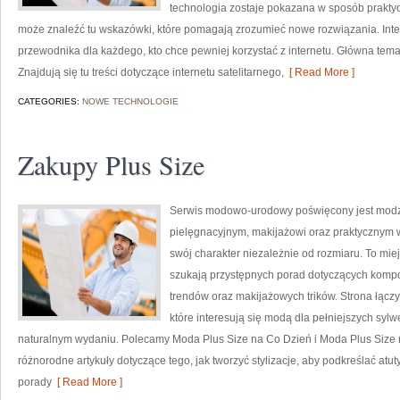
technologia zostaje pokazana w sposób praktyc
może znaleźć tu wskazówki, które pomagają zrozumieć nowe rozwiązania. Inte
przewodnika dla każdego, kto chce pewniej korzystać z internetu. Główna temat
Znajdują się tu treści dotyczące internetu satelitarnego,
[ Read More ]
CATEGORIES:
NOWE TECHNOLOGIE
Zakupy Plus Size
Serwis modowo-urodowy poświęcony jest modzi
pielęgnacyjnym, makijażowi oraz praktycznym 
swój charakter niezależnie od rozmiaru. To miej
szukają przystępnych porad dotyczących kompo
trendów oraz makijażowych trików. Strona łączy
które interesują się modą dla pełniejszych sy
naturalnym wydaniu. Polecamy Moda Plus Size na Co Dzień i Moda Plus Size 
różnorodne artykuły dotyczące tego, jak tworzyć stylizacje, aby podkreślać at
porady
[ Read More ]