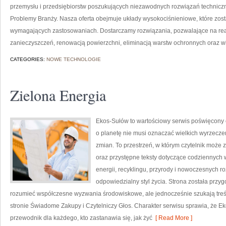
przemysłu i przedsiębiorstw poszukujących niezawodnych rozwiązań techniczn
Problemy Branży. Nasza oferta obejmuje układy wysokociśnieniowe, które zost
wymagających zastosowaniach. Dostarczamy rozwiązania, pozwalające na re
zanieczyszczeń, renowacją powierzchni, eliminacją warstw ochronnych oraz w
CATEGORIES:
NOWE TECHNOLOGIE
Zielona Energia
Ekos-Sułów to wartościowy serwis poświęcony o
o planetę nie musi oznaczać wielkich wyrzecz
zmian. To przestrzeń, w którym czytelnik może 
oraz przystępne teksty dotyczące codziennych
energii, recyklingu, przyrody i nowoczesnych r
odpowiedzialny styl życia. Strona została przy
rozumieć współczesne wyzwania środowiskowe, ale jednocześnie szukają treś
stronie Świadome Zakupy i Czytelniczy Głos. Charakter serwisu sprawia, że E
przewodnik dla każdego, kto zastanawia się, jak żyć
[ Read More ]