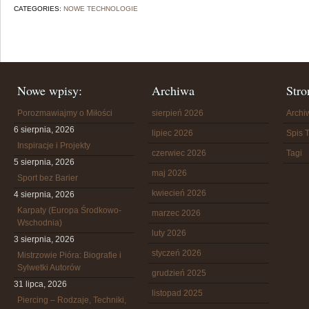
CATEGORIES:
NOWE TECHNOLOGIE
Nowe wpisy:
Archiwa
Stro
Porozmawiajmy o Miłości
sierpień 2026
Arch
6 sierpnia, 2026
lipiec 2026
Spis T
Inspiracje i Projekty
czerwiec 2026
Tagi
5 sierpnia, 2026
maj 2026
Sport bez Barier
kwiecień 2026
4 sierpnia, 2026
Karpaty (Europa Środkowo-
marzec 2026
Wschodnia)
luty 2026
3 sierpnia, 2026
styczeń 2026
Mistrzowie Pióra: Biografie i
Sylwetki Autorów
grudzień 2025
31 lipca, 2026
listopad 2025
Piercing – Rodzaje, Techniki,