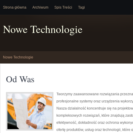
Strona główna
Archiwum
Spis Treści
Tagi
Nowe Technologie
Nowe Technologie
Od Was
Tworzymy zaawansowane rozwiązania przeznac
profesjonalne systemy oraz urządzenia wykorz
Nasza działalność koncentruje się na projektow
kompleksowych rozwiązań, które znajdują zasto
efektywność, dokładność oraz ochrona wykony
ofertę produktów, usług oraz technologii, któ