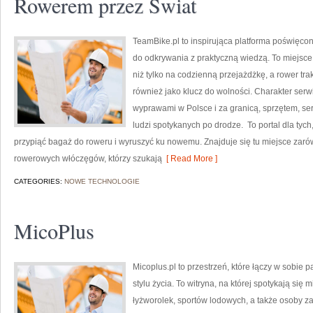
Rowerem przez Świat
TeamBike.pl to inspirująca platforma poświęcon
do odkrywania z praktyczną wiedzą. To miejsce 
niż tylko na codzienną przejażdżkę, a rower tra
również jako klucz do wolności. Charakter serw
wyprawami w Polsce i za granicą, sprzętem, ser
ludzi spotykanych po drodze. To portal dla tych
przypiąć bagaż do roweru i wyruszyć ku nowemu. Znajduje się tu miejsce zaró
rowerowych włóczęgów, którzy szukają
[ Read More ]
CATEGORIES:
NOWE TECHNOLOGIE
MicoPlus
Micoplus.pl to przestrzeń, które łączy w sobie 
stylu życia. To witryna, na której spotykają się 
łyżworolek, sportów lodowych, a także osoby z