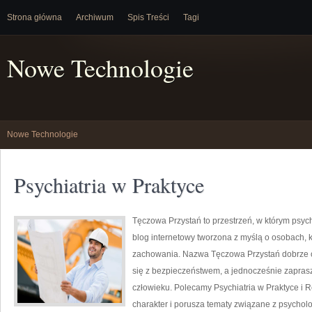
Strona główna
Archiwum
Spis Treści
Tagi
Nowe Technologie
Nowe Technologie
Psychiatria w Praktyce
Tęczowa Przystań to przestrzeń, w którym psycho
blog internetowy tworzona z myślą o osobach,
zachowania. Nazwa Tęczowa Przystań dobrze o
się z bezpieczeństwem, a jednocześnie zaprasz
człowieku. Polecamy Psychiatria w Praktyce i R
charakter i porusza tematy związane z psycholog