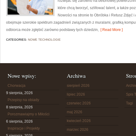
rozwijać się zarówno na betonowej powierzchni, 
które chcą tworzyć, szlifować talent, a także 
Nowości na stronie to Obróbka i Retusz Zdjęć i A
obejmuje szerokie spektrum zagadnień związanych z muralami, grafiką komput
odbiorca może zgłębić zarówno podstawy tych dziedzin,
[ Read More ]
CATEGORIES:
NOWE TECHNOLOGIE
Nowe wpisy:
Archiwa
Stro
Chorwacja
sierpień 2026
Arch
9 sierpnia, 2026
lipiec 2026
Spis T
Przepisy na obiady
czerwiec 2026
Tagi
8 sierpnia, 2026
maj 2026
Porozmawiajmy o Miłości
kwiecień 2026
6 sierpnia, 2026
Inspiracje i Projekty
marzec 2026
5 sierpnia, 2026