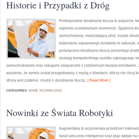
Historie i Przypadki z Dróg
Profesjonalne dorabianie kluczy to wsparcie, k
najmniej oczekiwanym momencie. Zgubiony klu
samochodowy, niedziałający pilot, zużyta obu
wykonania zapasowego kompletu to sytuacje, w 
poświęcona dorabianiu kluczy prezentuje prakt
szukają kompetentnego punktu zajmującego si
samochodowymi oraz usługami związanymi z codziennym bezpieczeństwem. Ju
wrażenie, że serwis został przygotowany z myślą o klientach, którzy nie chcą t
strony jest czytelna: chodzi o dorabianie kluczy,
[ Read More ]
CATEGORIES:
NOWE TECHNOLOGIE
Nowinki ze Świata Robotyki
Augmentyka to wizjonerska przestrzeń interneto
świat sztucznej inteligencji oraz jego wpływ na