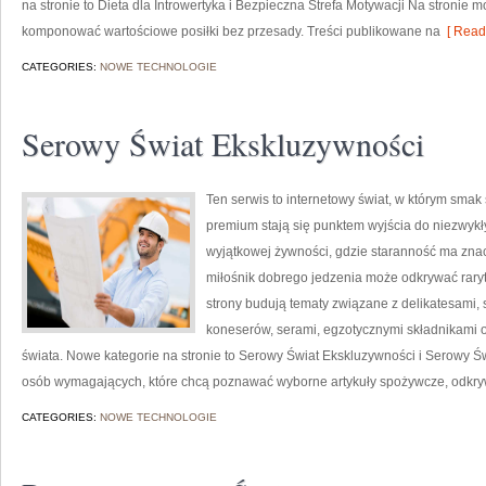
na stronie to Dieta dla Introwertyka i Bezpieczna Strefa Motywacji Na stronie
komponować wartościowe posiłki bez przesady. Treści publikowane na
[ Read
CATEGORIES:
NOWE TECHNOLOGIE
Serowy Świat Ekskluzywności
Ten serwis to internetowy świat, w którym smak
premium stają się punktem wyjścia do niezwyk
wyjątkowej żywności, gdzie staranność ma znacz
miłośnik dobrego jedzenia może odkrywać raryt
strony budują tematy związane z delikatesami,
koneserów, serami, egzotycznymi składnikami or
świata. Nowe kategorie na stronie to Serowy Świat Ekskluzywności i Serowy Ś
osób wymagających, które chcą poznawać wyborne artykuły spożywcze, odkry
CATEGORIES:
NOWE TECHNOLOGIE