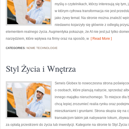
myślą o czytelnikach, którzy interesują się tym,
w którym cyfrowa transformacja nie jest przedst
jako żywy temat. Na stronie można znaleźć wp
niedawno kojarzyły się głównie z odległą przyszł
elementem realnego życia. Augmentyka pokazuje, że AI nie jest już tylko domeną
narzędziem, które wpływa na firmy oraz na sposób, w
[ Read More ]
CATEGORIES:
NOWE TECHNOLOGIE
Styl Życia i Wnętrza
Serwis Globex to nowoczesna strona poświęco
o osobach, które planują nabycie, sprzedaż alb
innego majątku nieruchomego. To miejsce dla ty
chcą lepiej zrozumieć realia rynku oraz pode
mieszkaniami i gruntami. Strona skupia się n
transakcjom takim jak nabywanie lokum, zbywa
za opłatą przestrzeni do życia lub inwestycji. Kategorie na stronie to Styl Życ