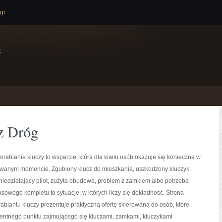
gi
e
 z Dróg
orabianie kluczy to wsparcie, która dla wielu osób okazuje się konieczna w
iwanym momencie. Zgubiony klucz do mieszkania, uszkodzony kluczyk
iedziałający pilot, zużyta obudowa, problem z zamkiem albo potrzeba
owego kompletu to sytuacje, w których liczy się dokładność. Strona
bianiu kluczy prezentuje praktyczną ofertę skierowaną do osób, które
entnego punktu zajmującego się kluczami, zamkami, kluczykami