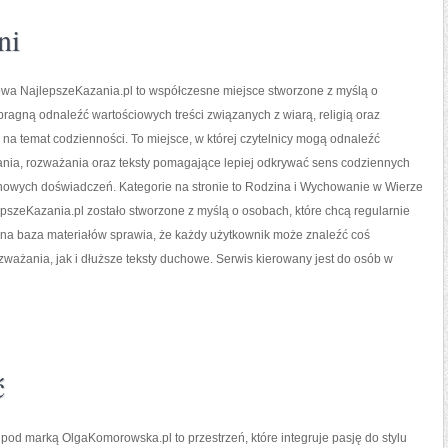
ni
owa NajlepszeKazania.pl to współczesne miejsce stworzone z myślą o
pragną odnaleźć wartościowych treści związanych z wiarą, religią oraz
na temat codzienności. To miejsce, w której czytelnicy mogą odnaleźć
ania, rozważania oraz teksty pomagające lepiej odkrywać sens codziennych
howych doświadczeń. Kategorie na stronie to Rodzina i Wychowanie w Wierze
epszeKazania.pl zostało stworzone z myślą o osobach, które chcą regularnie
na baza materiałów sprawia, że każdy użytkownik może znaleźć coś
zważania, jak i dłuższe teksty duchowe. Serwis kierowany jest do osób w
ć
 pod marką OlgaKomorowska.pl to przestrzeń, które integruje pasję do stylu