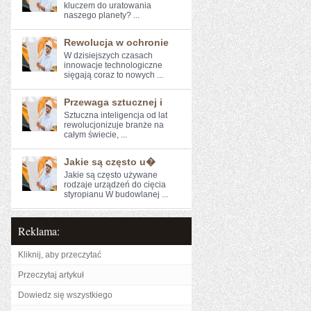
kluczem do uratowania
naszego ⁣planety? ...
Rewolucja w ochronie
W dzisiejszych czasach‍
innowacje technologiczne
sięgają coraz to nowych ...
Przewaga sztucznej i
Sztuczna inteligencja od lat
rewolucjonizuje ⁢branże na
całym świecie, ...
Jakie są często u�
Jakie są często używane
rodzaje urządzeń do cięcia
styropianu W budowlanej ...
Reklama:
Kliknij, aby przeczytać
Przeczytaj artykuł
Dowiedz się wszystkiego