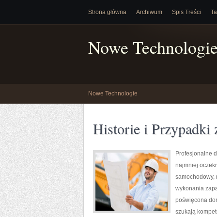
Strona główna
Archiwum
Spis Treści
Ta
Nowe Technologi
Nowe Technologie
Historie i Przypadki
Profesjonalne d
najmniej oczek
samochodowy, n
wykonania zapas
poświęcona dora
szukają kompet