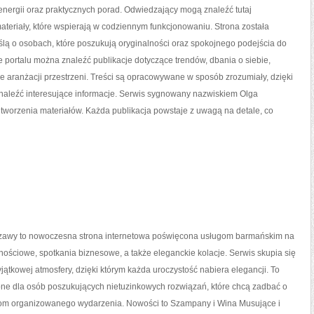
 energii oraz praktycznych porad. Odwiedzający mogą znaleźć tutaj
eriały, które wspierają w codziennym funkcjonowaniu. Strona została
lą o osobach, które poszukują oryginalności oraz spokojnego podejścia do
e portalu można znaleźć publikacje dotyczące trendów, dbania o siebie,
że aranżacji przestrzeni. Treści są opracowywane w sposób zrozumiały, dzięki
aleźć interesujące informacje. Serwis sygnowany nazwiskiem Olga
tworzenia materiałów. Każda publikacja powstaje z uwagą na detale, co
awy to nowoczesna strona internetowa poświęcona usługom barmańskim na
nościowe, spotkania biznesowe, a także eleganckie kolacje. Serwis skupia się
jątkowej atmosfery, dzięki którym każda uroczystość nabiera elegancji. To
one dla osób poszukujących nietuzinkowych rozwiązań, które chcą zadbać o
om organizowanego wydarzenia. Nowości to Szampany i Wina Musujące i