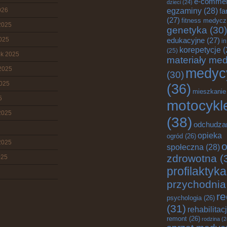
e-comme
dzieci
(24)
egzaminy
(28)
026
fa
(27)
fitness medyc
2025
genetyka
(30)
2025
edukacyjne
(27)
i
korepetycje
(
(25)
ik 2025
materiały me
2025
medyc
(30)
2025
(36)
mieszkanie
5
motocykl
2025
(38)
odchudza
opieka
ogród
(26)
2025
o
społeczna
(28)
zdrowotna
(
025
profilaktyka
przychodnia
re
psychologia
(26)
(31)
rehabilitac
remont
(26)
rodzina
(2