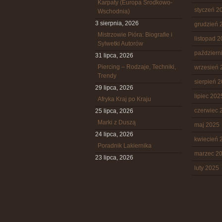
Karpaty (Europa Środkowo-
styczeń 2
Wschodnia)
3 sierpnia, 2026
grudzień 
Mistrzowie Pióra: Biografie i
listopad 
Sylwetki Autorów
październ
31 lipca, 2026
Piercing – Rodzaje, Techniki,
wrzesień 
Trendy
sierpień 
29 lipca, 2026
lipiec 202
Afryka Kraj po Kraju
czerwiec 
25 lipca, 2026
Marki z Duszą
maj 2025
24 lipca, 2026
kwiecień 
Poradnik Lakiernika
marzec 2
23 lipca, 2026
luty 2025