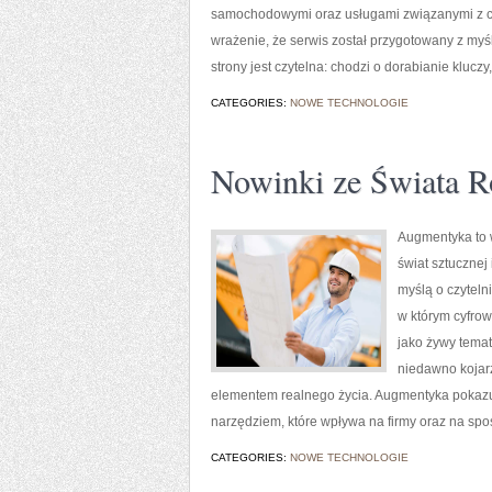
samochodowymi oraz usługami związanymi z c
wrażenie, że serwis został przygotowany z myśl
strony jest czytelna: chodzi o dorabianie kluczy,
CATEGORIES:
NOWE TECHNOLOGIE
Nowinki ze Świata R
Augmentyka to w
świat sztucznej
myślą o czytelni
w którym cyfrow
jako żywy tema
niedawno kojarzy
elementem realnego życia. Augmentyka pokazuje,
narzędziem, które wpływa na firmy oraz na spo
CATEGORIES:
NOWE TECHNOLOGIE