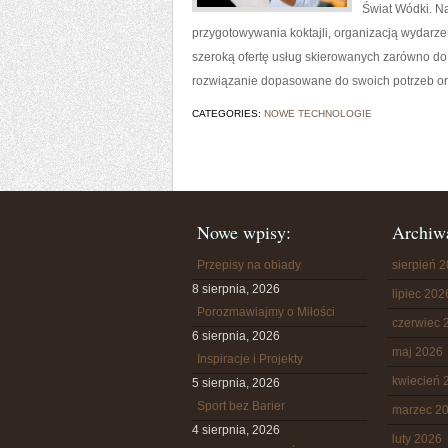
Świat Wódki. N
przygotowywania koktajli, organizacją wydarz
szeroką ofertę usług skierowanych zarówno do 
rozwiązanie dopasowane do swoich potrzeb o
CATEGORIES:
NOWE TECHNOLOGIE
Nowe wpisy:
Archiw
Przepisy na obiady
sierpień 
8 sierpnia, 2026
lipiec 202
Porozmawiajmy o Miłości
czerwiec 
6 sierpnia, 2026
maj 2026
Inspiracje i Projekty
kwiecień 
5 sierpnia, 2026
Sport bez Barier
marzec 2
4 sierpnia, 2026
luty 2026