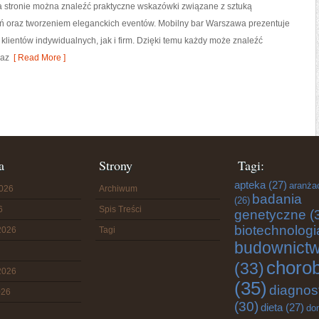
a stronie można znaleźć praktyczne wskazówki związane z sztuką
eń oraz tworzeniem eleganckich eventów. Mobilny bar Warszawa prezentuje
klientów indywidualnych, jak i firm. Dzięki temu każdy może znaleźć
raz
[ Read More ]
a
Strony
Tagi:
apteka
(27)
aranża
2026
Archiwum
badania
(26)
6
Spis Treści
genetyczne
(
biotechnologi
2026
Tagi
budownict
choro
(33)
2026
(35)
diagnos
026
(30)
dieta
(27)
do