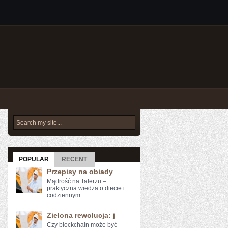
POPULAR
RECENT
Przepisy na obiady
Mądrość na Talerzu –
praktyczna wiedza o diecie i
codziennym ...
Zielona rewolucja: j
Czy blockchain może być