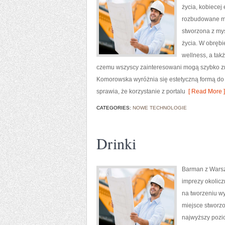
życia, kobiecej
rozbudowane mat
stworzona z myś
życia. W obrębi
wellness, a tak
czemu wszyscy zainteresowani mogą szybko zn
Komorowska wyróżnia się estetyczną formą do 
sprawia, że korzystanie z portalu
[ Read More ]
CATEGORIES:
NOWE TECHNOLOGIE
Drinki
Barman z Warsz
imprezy okolicz
na tworzeniu wy
miejsce stworz
najwyższy pozi