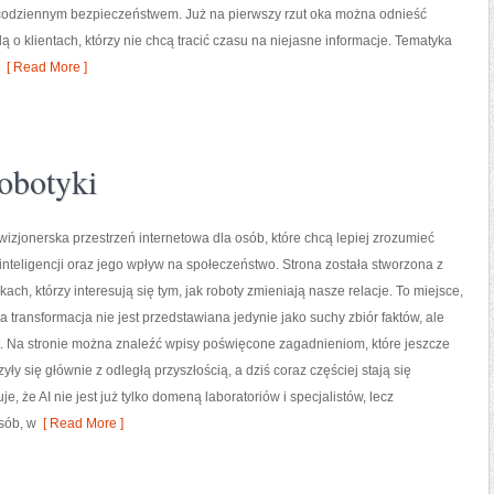
odziennym bezpieczeństwem. Już na pierwszy rzut oka można odnieść
ą o klientach, którzy nie chcą tracić czasu na niejasne informacje. Tematyka
[ Read More ]
obotyki
izjonerska przestrzeń internetowa dla osób, które chcą lepiej zrozumieć
 inteligencji oraz jego wpływ na społeczeństwo. Strona została stworzona z
kach, którzy interesują się tym, jak roboty zmieniają nasze relacje. To miejsce,
a transformacja nie jest przedstawiana jedynie jako suchy zbiór faktów, ale
t. Na stronie można znaleźć wpisy poświęcone zagadnieniom, które jeszcze
ły się głównie z odległą przyszłością, a dziś coraz częściej stają się
 że AI nie jest już tylko domeną laboratoriów i specjalistów, lecz
sób, w
[ Read More ]