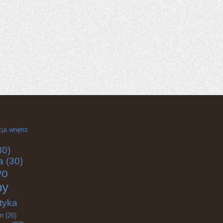
cja wnętrz
30)
a
(30)
wo
by
tyka
m
(26)