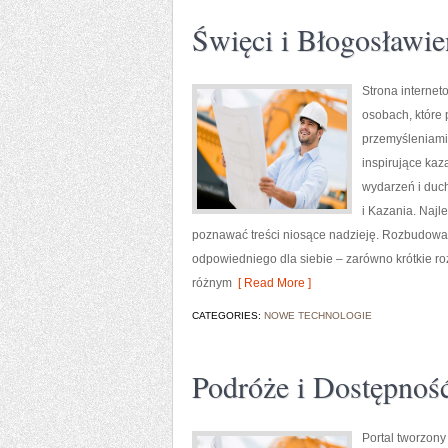
Święci i Błogosławie
Strona internet
osobach, które 
przemyśleniami 
inspirujące kaz
wydarzeń i duc
i Kazania. Najl
poznawać treści niosące nadzieję. Rozbudowa
odpowiedniego dla siebie – zarówno krótkie ro
różnym
[ Read More ]
CATEGORIES:
NOWE TECHNOLOGIE
Podróże i Dostępnoś
Portal tworzony