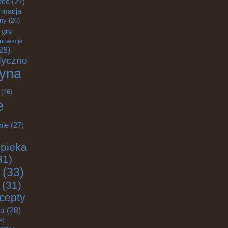
rce
(27)
rmacja
zny
(26)
gry
nnowacje
28)
dyczne
yna
(26)
e
nie
(27)
pieka
31)
(33)
(31)
cepty
ja
(28)
4)