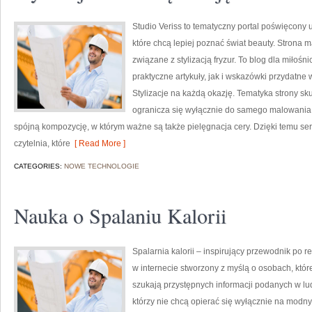
Studio Veriss to tematyczny portal poświęcony
które chcą lepiej poznać świat beauty. Strona m
związane z stylizacją fryzur. To blog dla miło
praktyczne artykuły, jak i wskazówki przydatne 
Stylizacje na każdą okazję. Tematyka strony sk
ogranicza się wyłącznie do samego malowania t
spójną kompozycję, w którym ważne są także pielęgnacja cery. Dzięki temu s
czytelnia, które
[ Read More ]
CATEGORIES:
NOWE TECHNOLOGIE
Nauka o Spalaniu Kalorii
Spalarnia kalorii – inspirujący przewodnik po re
w internecie stworzony z myślą o osobach, które
szukają przystępnych informacji podanych w lud
którzy nie chcą opierać się wyłącznie na modny