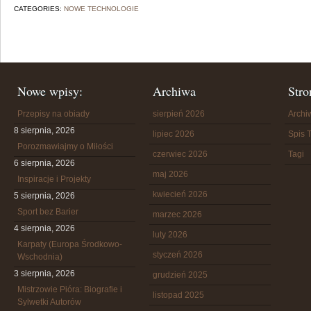
CATEGORIES:
NOWE TECHNOLOGIE
Nowe wpisy:
Archiwa
Stro
Przepisy na obiady
sierpień 2026
Arch
8 sierpnia, 2026
lipiec 2026
Spis T
Porozmawiajmy o Miłości
czerwiec 2026
Tagi
6 sierpnia, 2026
maj 2026
Inspiracje i Projekty
kwiecień 2026
5 sierpnia, 2026
Sport bez Barier
marzec 2026
4 sierpnia, 2026
luty 2026
Karpaty (Europa Środkowo-
styczeń 2026
Wschodnia)
3 sierpnia, 2026
grudzień 2025
Mistrzowie Pióra: Biografie i
listopad 2025
Sylwetki Autorów