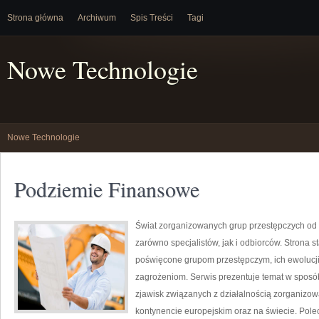
Strona główna
Archiwum
Spis Treści
Tagi
Nowe Technologie
Nowe Technologie
Podziemie Finansowe
Świat zorganizowanych grup przestępczych od 
zarówno specjalistów, jak i odbiorców. Strona
poświęcone grupom przestępczym, ich ewolucji
zagrożeniom. Serwis prezentuje temat w sposó
zjawisk związanych z działalnością zorganizow
kontynencie europejskim oraz na świecie. Pole