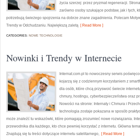
życia szerzej: przez pryzmat regeneracji. Stro
zarówno osoby szukające podstaw, jak i tych, k
potrzebują świeżego spojrzenia na dobrze znane zagadnienia. Polecam Motywa
Trendy w Odchudzaniu. Największą zaletą
[ Read More ]
CATEGORIES:
NOWE TECHNOLOGIE
Nowinki i Trendy w Internecie
Internat.com.pl to nowoczesny serwis poświęco
kojarzą się z codziennym korzystaniem z smar
dla osób, które chcą przyswoić świecie interne
chmury, hostingu, cyberbezpieczeństwa oraz p
Nowości na stronie: Internaty i Chmura i Prze
technologia zostaje pokazana w sposób praktyc
może znaleźć tu wskazówki, które pomagają zrozumieć nowe rozwiązania. Inte
przewodnika dla każdego, kto chce pewniej korzystać z internetu. Główna temat
Znajdują się tu treści dotyczące internetu satelitarnego,
[ Read More ]