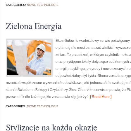
CATEGORIES:
NOWE TECHNOLOGIE
Zielona Energia
Ekos-Sułów to wartościowy serwis poświęcony o
o planetę nie musi oznaczać wielkich wyrzecz
zmian. To przestrzeń, w którym czytelnik może 
oraz przystępne teksty dotyczące codziennych
energii, recyklingu, przyrody i nowoczesnych r
odpowiedzialny styl życia. Strona została przy
rozumieć współczesne wyzwania środowiskowe, ale jednocześnie szukają treś
stronie Świadome Zakupy i Czytelniczy Głos. Charakter serwisu sprawia, że E
przewodnik dla każdego, kto zastanawia się, jak żyć
[ Read More ]
CATEGORIES:
NOWE TECHNOLOGIE
Stylizacje na każdą okazję