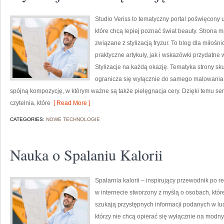
Studio Veriss to tematyczny portal poświęcony
które chcą lepiej poznać świat beauty. Strona m
związane z stylizacją fryzur. To blog dla miło
praktyczne artykuły, jak i wskazówki przydatne 
Stylizacje na każdą okazję. Tematyka strony sk
ogranicza się wyłącznie do samego malowania t
spójną kompozycję, w którym ważne są także pielęgnacja cery. Dzięki temu s
czytelnia, które
[ Read More ]
CATEGORIES:
NOWE TECHNOLOGIE
Nauka o Spalaniu Kalorii
Spalarnia kalorii – inspirujący przewodnik po re
w internecie stworzony z myślą o osobach, które
szukają przystępnych informacji podanych w lud
którzy nie chcą opierać się wyłącznie na modny