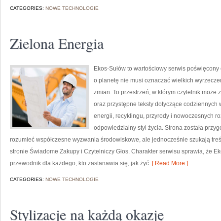
CATEGORIES:
NOWE TECHNOLOGIE
Zielona Energia
Ekos-Sułów to wartościowy serwis poświęcony o
o planetę nie musi oznaczać wielkich wyrzecz
zmian. To przestrzeń, w którym czytelnik może 
oraz przystępne teksty dotyczące codziennych
energii, recyklingu, przyrody i nowoczesnych r
odpowiedzialny styl życia. Strona została przy
rozumieć współczesne wyzwania środowiskowe, ale jednocześnie szukają treś
stronie Świadome Zakupy i Czytelniczy Głos. Charakter serwisu sprawia, że E
przewodnik dla każdego, kto zastanawia się, jak żyć
[ Read More ]
CATEGORIES:
NOWE TECHNOLOGIE
Stylizacje na każdą okazję