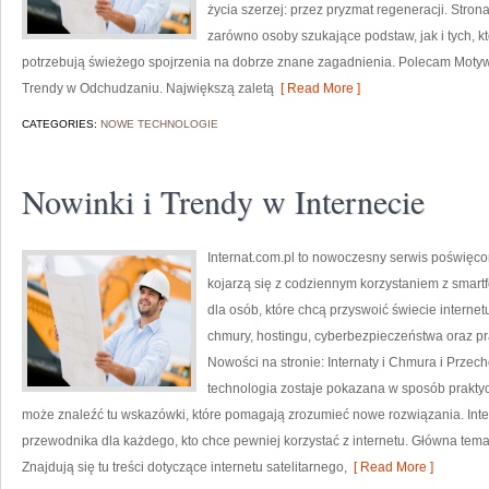
życia szerzej: przez pryzmat regeneracji. Stro
zarówno osoby szukające podstaw, jak i tych, k
potrzebują świeżego spojrzenia na dobrze znane zagadnienia. Polecam Motywa
Trendy w Odchudzaniu. Największą zaletą
[ Read More ]
CATEGORIES:
NOWE TECHNOLOGIE
Nowinki i Trendy w Internecie
Internat.com.pl to nowoczesny serwis poświęco
kojarzą się z codziennym korzystaniem z smar
dla osób, które chcą przyswoić świecie interne
chmury, hostingu, cyberbezpieczeństwa oraz p
Nowości na stronie: Internaty i Chmura i Prze
technologia zostaje pokazana w sposób praktyc
może znaleźć tu wskazówki, które pomagają zrozumieć nowe rozwiązania. Inte
przewodnika dla każdego, kto chce pewniej korzystać z internetu. Główna temat
Znajdują się tu treści dotyczące internetu satelitarnego,
[ Read More ]