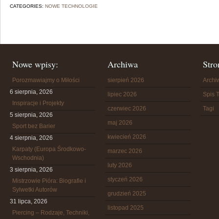
CATEGORIES:
NOWE TECHNOLOGIE
Nowe wpisy:
Archiwa
Stro
Porozmawiajmy o Miłości
sierpień 2026
Arch
6 sierpnia, 2026
lipiec 2026
Spis T
Inspiracje i Projekty
czerwiec 2026
Tagi
5 sierpnia, 2026
maj 2026
Sport bez Barier
kwiecień 2026
4 sierpnia, 2026
Karpaty (Europa Środkowo-
marzec 2026
Wschodnia)
luty 2026
3 sierpnia, 2026
styczeń 2026
Mistrzowie Pióra: Biografie i
Sylwetki Autorów
grudzień 2025
31 lipca, 2026
listopad 2025
Piercing – Rodzaje, Techniki,