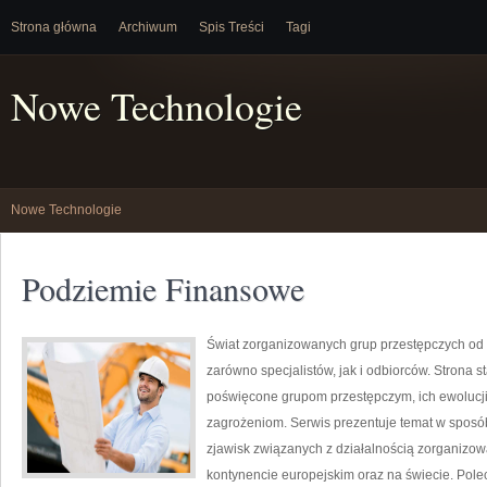
Strona główna
Archiwum
Spis Treści
Tagi
Nowe Technologie
Nowe Technologie
Podziemie Finansowe
Świat zorganizowanych grup przestępczych od 
zarówno specjalistów, jak i odbiorców. Strona
poświęcone grupom przestępczym, ich ewolucji
zagrożeniom. Serwis prezentuje temat w sposó
zjawisk związanych z działalnością zorganizow
kontynencie europejskim oraz na świecie. Pole