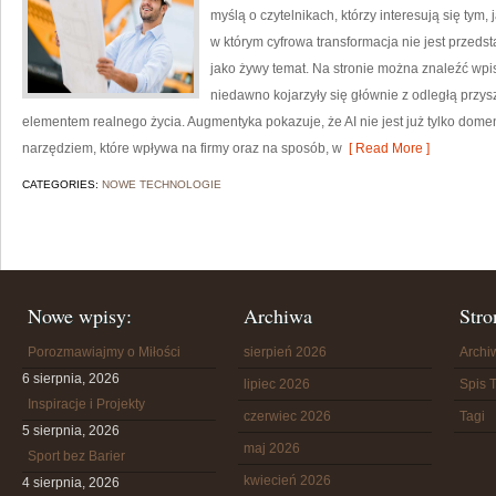
myślą o czytelnikach, którzy interesują się tym,
w którym cyfrowa transformacja nie jest przedst
jako żywy temat. Na stronie można znaleźć wp
niedawno kojarzyły się głównie z odległą przyszł
elementem realnego życia. Augmentyka pokazuje, że AI nie jest już tylko domeną
narzędziem, które wpływa na firmy oraz na sposób, w
[ Read More ]
CATEGORIES:
NOWE TECHNOLOGIE
Nowe wpisy:
Archiwa
Stro
Porozmawiajmy o Miłości
sierpień 2026
Arch
6 sierpnia, 2026
lipiec 2026
Spis T
Inspiracje i Projekty
czerwiec 2026
Tagi
5 sierpnia, 2026
maj 2026
Sport bez Barier
kwiecień 2026
4 sierpnia, 2026