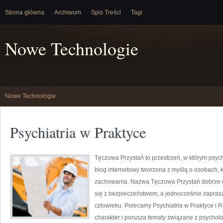
Strona główna
Archiwum
Spis Treści
Tagi
Nowe Technologie
Nowe Technologie
Psychiatria w Praktyce
Tęczowa Przystań to przestrzeń, w którym psycho
blog internetowy tworzona z myślą o osobach,
zachowania. Nazwa Tęczowa Przystań dobrze o
się z bezpieczeństwem, a jednocześnie zaprasz
człowieku. Polecamy Psychiatria w Praktyce i R
charakter i porusza tematy związane z psycholog