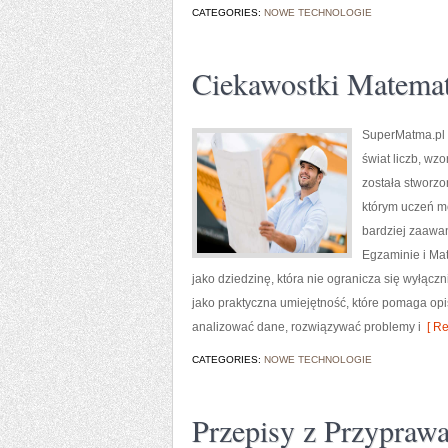
CATEGORIES:
NOWE TECHNOLOGIE
Ciekawostki Matema
SuperMatma.pl t
świat liczb, wz
została stworzo
którym uczeń m
bardziej zaawa
Egzaminie i Ma
jako dziedzinę, która nie ogranicza się wyłąc
jako praktyczna umiejętność, które pomaga op
analizować dane, rozwiązywać problemy i
[ Re
CATEGORIES:
NOWE TECHNOLOGIE
Przepisy z Przypraw