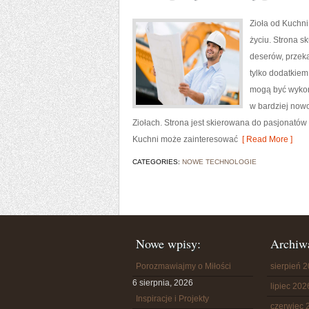
Zioła od Kuchni
życiu. Strona s
deserów, przeką
tylko dodatkiem
mogą być wykor
w bardziej now
Ziołach. Strona jest skierowana do pasjonatów
Kuchni może zainteresować
[ Read More ]
CATEGORIES:
NOWE TECHNOLOGIE
Nowe wpisy:
Archiw
Porozmawiajmy o Miłości
sierpień 
6 sierpnia, 2026
lipiec 202
Inspiracje i Projekty
czerwiec 