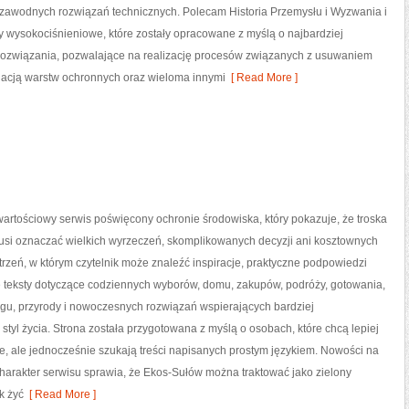
ezawodnych rozwiązań technicznych. Polecam Historia Przemysłu i Wyzwania i
y wysokociśnieniowe, które zostały opracowane z myślą o najbardziej
ozwiązania, pozwalające na realizację procesów związanych z usuwaniem
nacją warstw ochronnych oraz wieloma innymi
[ Read More ]
artościowy serwis poświęcony ochronie środowiska, który pokazuje, że troska
musi oznaczać wielkich wyrzeczeń, skomplikowanych decyzji ani kosztownych
trzeń, w którym czytelnik może znaleźć inspiracje, praktyczne podpowiedzi
e teksty dotyczące codziennych wyborów, domu, zakupów, podróży, gotowania,
ingu, przyrody i nowoczesnych rozwiązań wspierających bardziej
styl życia. Strona została przygotowana z myślą o osobach, które chcą lepiej
 ale jednocześnie szukają treści napisanych prostym językiem. Nowości na
harakter serwisu sprawia, że Ekos-Sułów można traktować jako zielony
k żyć
[ Read More ]