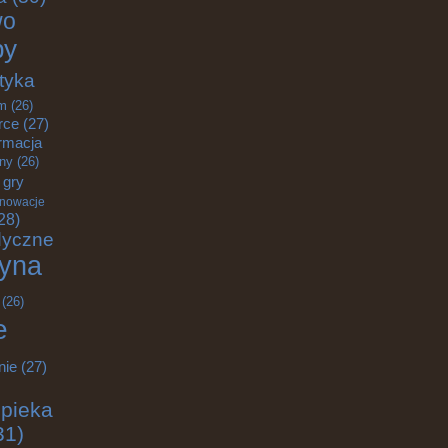
wo
by
tyka
m
(26)
rce
(27)
rmacja
zny
(26)
gry
nnowacje
28)
dyczne
yna
(26)
e
nie
(27)
pieka
31)