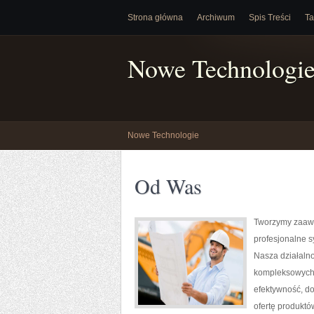
Strona główna
Archiwum
Spis Treści
Ta
Nowe Technologi
Nowe Technologie
Od Was
Tworzymy zaawa
profesjonalne 
Nasza działalno
kompleksowych r
efektywność, d
ofertę produktó