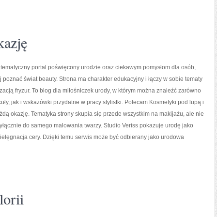
kazję
o tematyczny portal poświęcony urodzie oraz ciekawym pomysłom dla osób,
ej poznać świat beauty. Strona ma charakter edukacyjny i łączy w sobie tematy
izacją fryzur. To blog dla miłośniczek urody, w którym można znaleźć zarówno
kuły, jak i wskazówki przydatne w pracy stylistki. Polecam Kosmetyki pod lupą i
ażdą okazję. Tematyka strony skupia się przede wszystkim na makijażu, ale nie
yłącznie do samego malowania twarzy. Studio Veriss pokazuje urodę jako
ielęgnacja cery. Dzięki temu serwis może być odbierany jako urodowa
orii