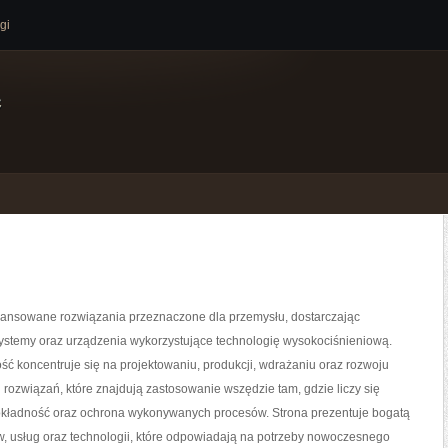
gi
e
nsowane rozwiązania przeznaczone dla przemysłu, dostarczając
systemy oraz urządzenia wykorzystujące technologię wysokociśnieniową.
ść koncentruje się na projektowaniu, produkcji, wdrażaniu oraz rozwoju
ozwiązań, które znajdują zastosowanie wszędzie tam, gdzie liczy się
okładność oraz ochrona wykonywanych procesów. Strona prezentuje bogatą
w, usług oraz technologii, które odpowiadają na potrzeby nowoczesnego