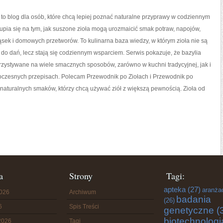
 to blog dla osób, które chcą lepiej poznać naturalne przyprawy w codziennym
kupia się na tym, jak suszone zioła mogą urozmaicić smak potraw, napojów,
sek i domowych przetworów. To kulinarna baza wiedzy, w którym zioła nie są
 do dań, lecz stają się codziennym wsparciem. Serwis pokazuje, że bazylia
zystywane na wiele smacznych sposobów, zarówno w kuchni tradycyjnej, jak i
oczesnych przepisach. Polecam Przewodnik po Ziołach i Przewodnik po
 naturalnych smaków, którzy chcą używać ziół z większą pewnością. Zioła od
a
Strony
Tagi:
apteka
(27)
aranża
2026
Archiwum
badania
(26)
6
Spis Treści
genetyczne
(
biotechnologi
2026
Tagi