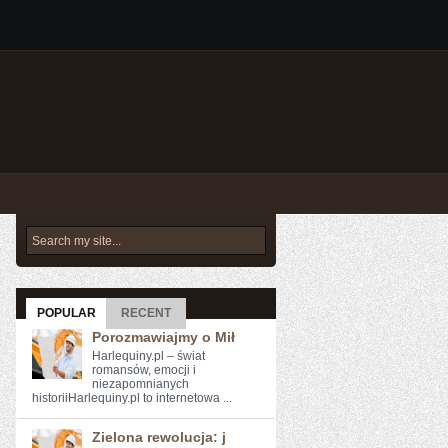
POPULAR
RECENT
Porozmawiajmy o Mił
Harlequiny.pl – świat
romansów, emocji i
niezapomnianych
historiiHarlequiny.pl to internetowa ...
Zielona rewolucja: j