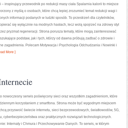
i – inspirujący przewodnik po redukcji masy ciała Spalarnia kalorii to miejsce
worzony z myślą o osobach, które chcą lepiej zrozumieć temat redukcji wagi i
pnych informacji podanych w ludzki sposób. To przestrzeń dla czytelników,
 opierać się wyłącznie na modnych hasłach, lecz wolą spojrzeć na zdrowy styl
przez pryzmat regeneracji. Strona porusza tematy, które mogą zainteresować
zukające podstaw, jak i tych, którzy od dawna próbują zadbać o zdrowie i
ne zagadnienia. Polecam Motywacja i Psychologia Odchudzania i Nowinki i
ad More ]
nternecie
 to nowoczesny serwis poświęcony sieci oraz wszystkim zagadnieniom, które
codziennym korzystaniem z smartfona. Strona może być wygodnym miejscem
 chcą przyswoić świecie internetu, sieci bezprzewodowych, światłowodów, 5G,
gu, cyberbezpieczeństwa oraz praktycznych rozwiązań technologicznych.
nie: Internaty i Chmura i Przechowywanie Danych. To serwis, w którym