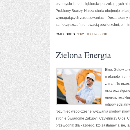
przemysłu i przedsiębiorstw poszukujących ni
Problemy Branży. Nasza oferta obejmuje układ
wymagających zastosowaniach. Dostarczamy r
zanieczyszczeń, renowacją powierzchni, elimi
CATEGORIES:
NOWE TECHNOLOGIE
Zielona Energia
Ekos-Sułów to w
o planetę nie 
zmian. To przes
oraz przystępn
energii, recykl
odpowiedzialny 
rozumieć współczesne wyzwania środowiskowe,
stronie Świadome Zakupy i Czytelniczy Głos. C
przewodnik dla każdego, kto zastanawia się, ja