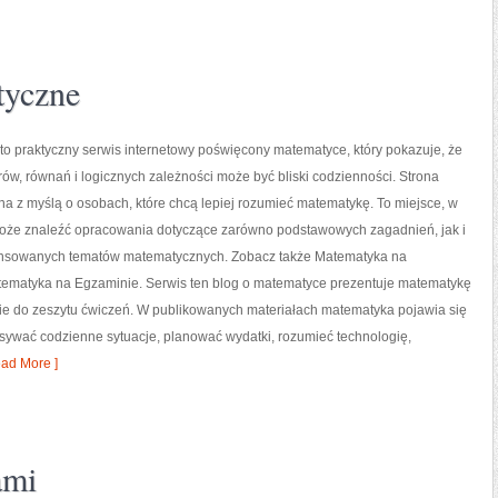
tyczne
o praktyczny serwis internetowy poświęcony matematyce, który pokazuje, że
orów, równań i logicznych zależności może być bliski codzienności. Strona
na z myślą o osobach, które chcą lepiej rozumieć matematykę. To miejsce, w
oże znaleźć opracowania dotyczące zarówno podstawowych zagadnień, jak i
nsowanych tematów matematycznych. Zobacz także Matematyka na
tematyka na Egzaminie. Serwis ten blog o matematyce prezentuje matematykę
znie do zeszytu ćwiczeń. W publikowanych materiałach matematyka pojawia się
isywać codzienne sytuacje, planować wydatki, rozumieć technologię,
ad More ]
ami