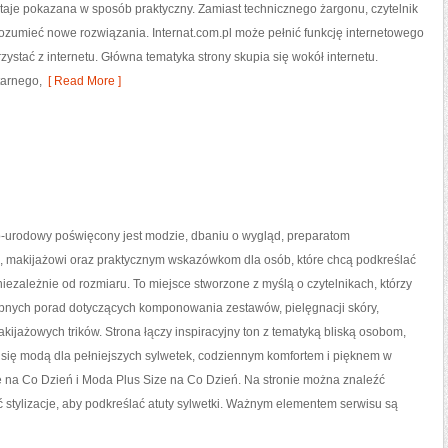
taje pokazana w sposób praktyczny. Zamiast technicznego żargonu, czytelnik
ozumieć nowe rozwiązania. Internat.com.pl może pełnić funkcję internetowego
ystać z internetu. Główna tematyka strony skupia się wokół internetu.
itarnego,
[ Read More ]
urodowy poświęcony jest modzie, dbaniu o wygląd, preparatom
, makijażowi oraz praktycznym wskazówkom dla osób, które chcą podkreślać
niezależnie od rozmiaru. To miejsce stworzone z myślą o czytelnikach, którzy
ępnych porad dotyczących komponowania zestawów, pielęgnacji skóry,
kijażowych trików. Strona łączy inspiracyjny ton z tematyką bliską osobom,
ą się modą dla pełniejszych sylwetek, codziennym komfortem i pięknem w
 na Co Dzień i Moda Plus Size na Co Dzień. Na stronie można znaleźć
ć stylizacje, aby podkreślać atuty sylwetki. Ważnym elementem serwisu są