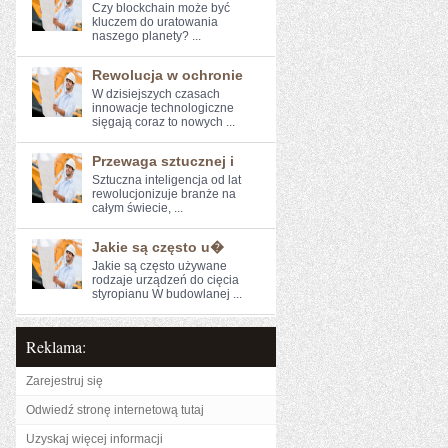
Czy blockchain może być
kluczem do uratowania
naszego ⁣planety? ...
Rewolucja w ochronie
W dzisiejszych czasach‍
innowacje technologiczne
sięgają coraz to nowych ...
Przewaga sztucznej i
Sztuczna inteligencja od lat
rewolucjonizuje ⁢branże na
całym świecie, ...
Jakie są często u�
Jakie są często używane
rodzaje urządzeń do cięcia
styropianu W budowlanej ...
Reklama:
Zarejestruj się
Odwiedź stronę internetową tutaj
Uzyskaj więcej informacji