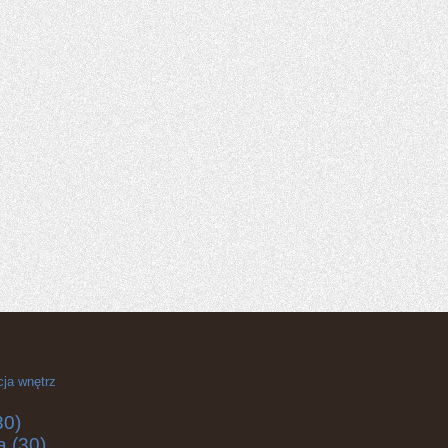
cja wnętrz
30)
a
(30)