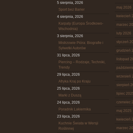
5 sierpnia, 2026
maj 2026
Sport bez Barier
kwiecień 
4 sierpnia, 2026
Karpaty (Europa Środkowo-
marzec 2
Wschodnia)
luty 2026
3 sierpnia, 2026
styczeń 2
Mistrzowie Pióra: Biografie i
Sylwetki Autorów
grudzień 
31 lipca, 2026
listopad 
Piercing – Rodzaje, Techniki,
Trendy
październ
29 lipca, 2026
wrzesień 
Afryka Kraj po Kraju
sierpień 
25 lipca, 2026
lipiec 202
Marki z Duszą
czerwiec 
24 lipca, 2026
Poradnik Lakiernika
maj 2025
23 lipca, 2026
kwiecień 
Kuchnie Świata w Wersji
marzec 2
Roślinnej