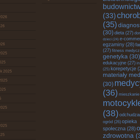
budownict
choro
(33)
2026
(35)
diagnos
026
(30)
dieta
(27)
do
e-comme
dzieci
(24)
egzaminy
(28)
026
fa
(27)
fitness medyc
2025
genetyka
(30)
2025
edukacyjne
(27)
i
korepetycje
(
(25)
ik 2025
materiały me
2025
medyc
(30)
2025
(36)
mieszkanie
5
motocykl
2025
(38)
odchudza
opieka
ogród
(26)
2025
o
społeczna
(28)
zdrowotna
(
025