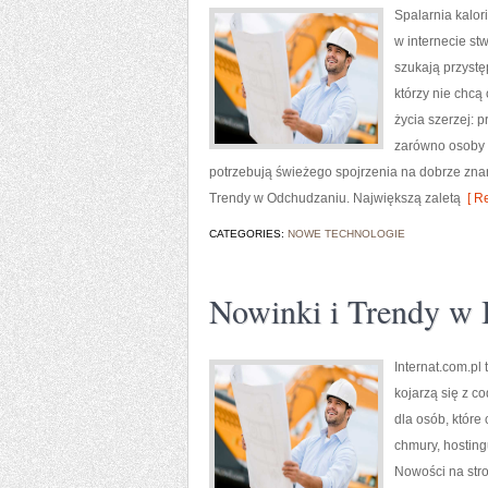
Spalarnia kalori
w internecie st
szukają przystę
którzy nie chcą
życia szerzej: 
zarówno osoby s
potrzebują świeżego spojrzenia na dobrze zna
Trendy w Odchudzaniu. Największą zaletą
[ Re
CATEGORIES:
NOWE TECHNOLOGIE
Nowinki i Trendy w I
Internat.com.pl
kojarzą się z 
dla osób, które
chmury, hostin
Nowości na stro