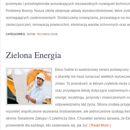
przemysłu i przedsiębiorstw poszukujących niezawodnych rozwiązań techniczn
Problemy Branży. Nasza oferta obejmuje układy wysokociśnieniowe, które zost
wymagających zastosowaniach. Dostarczamy rozwiązania, pozwalające na re
zanieczyszczeń, renowacją powierzchni, eliminacją warstw ochronnych oraz w
CATEGORIES:
NOWE TECHNOLOGIE
Zielona Energia
Ekos-Sułów to wartościowy serwis poświęcony o
o planetę nie musi oznaczać wielkich wyrzecz
zmian. To przestrzeń, w którym czytelnik może 
oraz przystępne teksty dotyczące codziennych
energii, recyklingu, przyrody i nowoczesnych r
odpowiedzialny styl życia. Strona została przy
rozumieć współczesne wyzwania środowiskowe, ale jednocześnie szukają treś
stronie Świadome Zakupy i Czytelniczy Głos. Charakter serwisu sprawia, że E
przewodnik dla każdego, kto zastanawia się, jak żyć
[ Read More ]