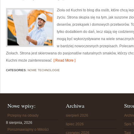
Zioła od Kuchni to blog dla osób, które chcą l
życiu. Strona skupia się na tym, jak suszone z
deserów, przekąsek i domowych przetworów. To 
tylko dodatkiem do dań, lecz stają się codzien
mogą być wykorzystywane na wiele smacznych s
w bardziej nowoczesnych przepisach. Polecam 
Ziołach. Strona jest skierowana do pasjonatów naturalnych smaków, którzy chc
Kuchni może zainteresować
[ Read More ]
CATEGORIES:
NOWE TECHNOLOGIE
Nowe wpisy:
Archiwa
Stro
Przepisy na obiady
sierpień 2026
Arch
8 sierpnia, 2026
lipiec 2026
Spis T
Porozmawiajmy o Miłości
czerwiec 2026
Tagi