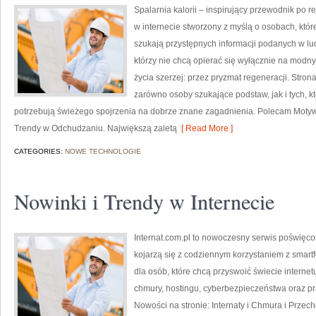
Spalarnia kalorii – inspirujący przewodnik po re
w internecie stworzony z myślą o osobach, które
szukają przystępnych informacji podanych w lud
którzy nie chcą opierać się wyłącznie na modny
życia szerzej: przez pryzmat regeneracji. Stro
zarówno osoby szukające podstaw, jak i tych, k
potrzebują świeżego spojrzenia na dobrze znane zagadnienia. Polecam Motywa
Trendy w Odchudzaniu. Największą zaletą
[ Read More ]
CATEGORIES:
NOWE TECHNOLOGIE
Nowinki i Trendy w Internecie
Internat.com.pl to nowoczesny serwis poświęco
kojarzą się z codziennym korzystaniem z smar
dla osób, które chcą przyswoić świecie interne
chmury, hostingu, cyberbezpieczeństwa oraz p
Nowości na stronie: Internaty i Chmura i Prze