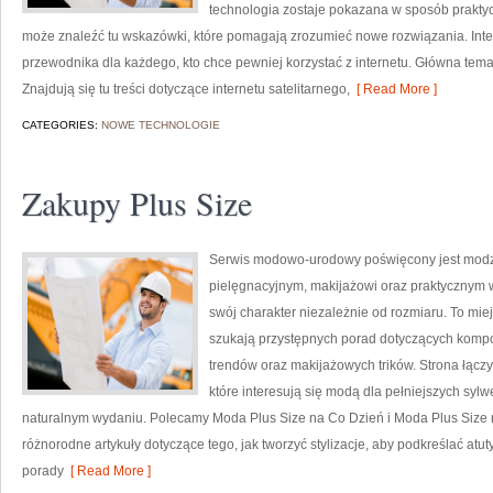
technologia zostaje pokazana w sposób praktyc
może znaleźć tu wskazówki, które pomagają zrozumieć nowe rozwiązania. Inte
przewodnika dla każdego, kto chce pewniej korzystać z internetu. Główna temat
Znajdują się tu treści dotyczące internetu satelitarnego,
[ Read More ]
CATEGORIES:
NOWE TECHNOLOGIE
Zakupy Plus Size
Serwis modowo-urodowy poświęcony jest modzi
pielęgnacyjnym, makijażowi oraz praktycznym 
swój charakter niezależnie od rozmiaru. To miej
szukają przystępnych porad dotyczących kompo
trendów oraz makijażowych trików. Strona łączy
które interesują się modą dla pełniejszych sy
naturalnym wydaniu. Polecamy Moda Plus Size na Co Dzień i Moda Plus Size 
różnorodne artykuły dotyczące tego, jak tworzyć stylizacje, aby podkreślać at
porady
[ Read More ]