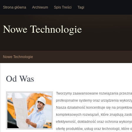
Strona główna
Archiwum
Spis Treści
Tagi
Nowe Technologie
Nowe Technologie
Od Was
Tworzymy zaawansowane rozwiązania przeznac
profesjonalne systemy oraz urządzenia wykorz
Nasza działalność koncentruje się na projektow
kompleksowych rozwiązań, które znajdują zasto
efektywność, dokładność oraz ochrona wykony
ofertę produktów, usług oraz technologii, któ