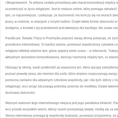
i Błogosławieni. Ta witryna została pomyślana jako kanał komunikacji między w
uczestniczyć w życiu religijnym. Jest to miejsce online, który pomaga odnale
tym, co najcenniejsze, i pokazuje, że duchowość nie kończy się na murach świ
pracy, w rodzinie, w relacjach z innymi ludźmi. Dzięki takiej formie obecności w 
dostępna, a kontakt z jej przesłaniem jest łatwiejszy dla każdego, kto szuka nad
Parafia pw. Świętej Trójcy w Przemyślu poprzez swoją stronę pokazuje, że życ
przestrzeni internetowej. To bardzo ważne, ponieważ współczesny człowiek cora
religijnej refleksji właśnie tam, gdzie spędza wiele czasu – w internecie. Tutej
aktualnym sposobem komunikowania, tworząc harmonię między tym, co dawne,
Opisując tę stronę, warto podkreślić jej wyważony ton, która sprzyja zamyśleniu.
poznać prawdę wiary, ale również dla osób, które dopiero rozpoczynają swo
pomocna zarówno dla aktywnych członków wspólnoty, jak i dla tych, którzy z r
religijnego, lecz wciąż odczuwają potrzebę powrotu do modlitwy. Dzięki takiem
duchowej obecności.
Ważnym walorem tego internetowego miejsca jest jego parafialna bliskość. Paraf
lecz przede wszystkim wierni, którzy razem przeżywają święta, modlą się za si
Strona internetowa pomaga tę wspólnotę budować, ponieważ przypomina, że pa