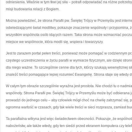
odniesienia. Właśnie w tym tkwi jej siła – potrafi odpowiadać na różne potrzeby
misji budowania relacji z Bogiem.
Można powiedzieć, że strona Parafii pw. Świętej Trójcy w Przemyślu jest inter
odwiedzającymi świat modlitwy, pokazuje znaczenie wspólnoty i przypomina, że K
wszystkim wspólnota osób idących razem. Taka strona może wzmacniać poczucie
miejsce we wspólnocie, która modli się, wspiera i towarzyszy.
Jest to zarazem portal pełen treści, ponieważ może pomagać w codziennym p
częstego uczestniczenia w życiu parafii w wymiarze fizycznym, ale dzięki stron
dla niego ważne. To szczególnie cenne dla tych, którzy szukają wewnętrznej sił
znaleźć treści pomagające lepiej rozumieć Ewangelię. Strona staje się wted
W całym tym obrazie szczególnie wyraźna jest prostota. Nie chodzi tu o nadmiar 
wspólnoty. Strona Parafii pw. Świętej Trójcy w Przemyślu może być odbierana ja
prowadzi do jednego celu – aby człowiek mógł choć na chwilę zatrzymać się, p
ogromna wartość w czasach, gdy tak wiele treści w sieci rozprasza, zamiast b
Ta parafialna witryna jest więc świadectwem obecności. Pokazuje, że wspólnot
nabożeństw, ale także wtedy, gdy ten siedzi przed ekranem komputera czy telef