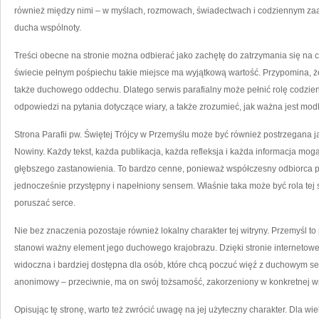
również między nimi – w myślach, rozmowach, świadectwach i codziennym za
ducha wspólnoty.
Treści obecne na stronie można odbierać jako zachętę do zatrzymania się na ch
świecie pełnym pośpiechu takie miejsce ma wyjątkową wartość. Przypomina, że c
także duchowego oddechu. Dlatego serwis parafialny może pełnić rolę codzi
odpowiedzi na pytania dotyczące wiary, a także zrozumieć, jak ważna jest modl
Strona Parafii pw. Świętej Trójcy w Przemyślu może być również postrzegana j
Nowiny. Każdy tekst, każda publikacja, każda refleksja i każda informacja mo
głębszego zastanowienia. To bardzo cenne, ponieważ współczesny odbiorca po
jednocześnie przystępny i napełniony sensem. Właśnie taka może być rola tej s
poruszać serce.
Nie bez znaczenia pozostaje również lokalny charakter tej witryny. Przemyśl t
stanowi ważny element jego duchowego krajobrazu. Dzięki stronie internetowe
widoczna i bardziej dostępna dla osób, które chcą poczuć więź z duchowym serc
anonimowy – przeciwnie, ma on swój tożsamość, zakorzeniony w konkretnej ws
Opisując tę stronę, warto też zwrócić uwagę na jej użyteczny charakter. Dla wie