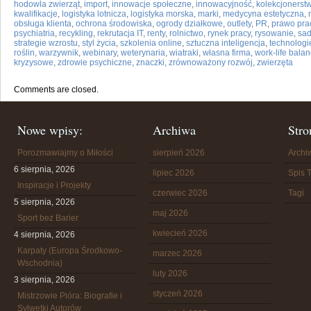
hodowla zwierząt
,
import
,
innowacje społeczne
,
innowacyjność
,
kolekcjonerst
kwalifikacje
,
logistyka lotnicza
,
logistyka morska
,
marki
,
medycyna estetyczna
,
obsługa klienta
,
ochrona środowiska
,
ogrody działkowe
,
outlety
,
PR
,
prawo pra
psychiatria
,
recykling
,
rekrutacja IT
,
renty
,
rolnictwo
,
rynek pracy
,
rysowanie
,
sa
strategie wzrostu
,
styl życia
,
szkolenia online
,
sztuczna inteligencja
,
technologi
roślin
,
warzywnik
,
webinary
,
weterynaria
,
wiatraki
,
własna firma
,
work-life bala
kryzysowe
,
zdrowie psychiczne
,
znaczki
,
zrównoważony rozwój
,
zwierzęta
Comments are closed.
Nowe wpisy:
Archiwa
Stro
Porozmawiajmy o Miłości
sierpień 2026
Arch
6 sierpnia, 2026
lipiec 2026
Spis T
Inspiracje i Projekty
czerwiec 2026
Tagi
5 sierpnia, 2026
maj 2026
Sport bez Barier
kwiecień 2026
4 sierpnia, 2026
Karpaty (Europa Środkowo-
marzec 2026
Wschodnia)
luty 2026
3 sierpnia, 2026
styczeń 2026
Mistrzowie Pióra: Biografie i
Sylwetki Autorów