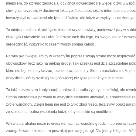
miejscem, do którego zaglądają, gdy chcą dowiedzieć się więcej o życiu wspóln
chwilę zanurzyć się w duchowej lekturze. Taka obecność w internecie daje pocz
towarzyszyć człowiekowi nie tylko od święta, ale także w zwykłym, codziennym 
To miejsce można określić jako internetowy dom wiary, ponieważ łączy w sobi
cisza, jak i otwartość na ludzi. Jest szacunek dla tego, co święte, ale też nowo
serdeczność. Wszystko to razem tworzy spójną całość.
Parafia pw. Świętej Trójcy w Przemyślu poprzez swoją stronę może inspirować d
obowiązków, lecz jako na piękną drogę. Taki przekaz jest dziś szczególnie pot
które nie będzie przytłaczać, lecz dodawać otuchy. Strona parafialna może peł
wszystkich, którzy szukają czegoś więcej niż tylko pobieżnych informacji.
To także przestrzeń kontynuacji, ponieważ parafia żyje rytmem świąt, ale równi
Strona internetowa pozwala te wszystkie elementy utrwalać, a jednocześnie z
życie wspólnoty. Dzięki temu nie jest to tylko zbiór treści, lecz żywy obraz para
że stoi za nią realna wspólnota ludzi, którym bliskie są modlitwa.
Witryna parafialna może również wzmacniać wspólnotę rodzin, ponieważ łączy 
zaangażowane i te dopiero poszukujące swojej drogi. Dla jednych będzie źród