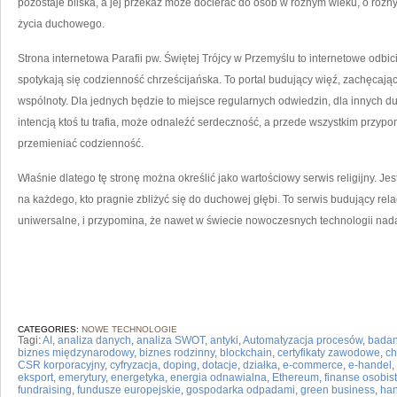
pozostaje bliska, a jej przekaz może docierać do osób w różnym wieku, o róż
życia duchowego.
Strona internetowa Parafii pw. Świętej Trójcy w Przemyślu to internetowe odbi
spotykają się codzienność chrześcijańska. To portal budujący więź, zachęcają
wspólnoty. Dla jednych będzie to miejsce regularnych odwiedzin, dla innych du
intencją ktoś tu trafia, może odnaleźć serdeczność, a przede wszystkim przyp
przemieniać codzienność.
Właśnie dlatego tę stronę można określić jako wartościowy serwis religijny. Je
na każdego, kto pragnie zbliżyć się do duchowej głębi. To serwis budujący relacj
uniwersalne, i przypomina, że nawet w świecie nowoczesnych technologii nadal
CATEGORIES:
NOWE TECHNOLOGIE
Tagi:
AI
,
analiza danych
,
analiza SWOT
,
antyki
,
Automatyzacja procesów
,
badan
biznes międzynarodowy
,
biznes rodzinny
,
blockchain
,
certyfikaty zawodowe
,
ch
CSR korporacyjny
,
cyfryzacja
,
doping
,
dotacje
,
działka
,
e-commerce
,
e-handel
,
eksport
,
emerytury
,
energetyka
,
energia odnawialna
,
Ethereum
,
finanse osobis
fundraising
,
fundusze europejskie
,
gospodarka odpadami
,
green business
,
han