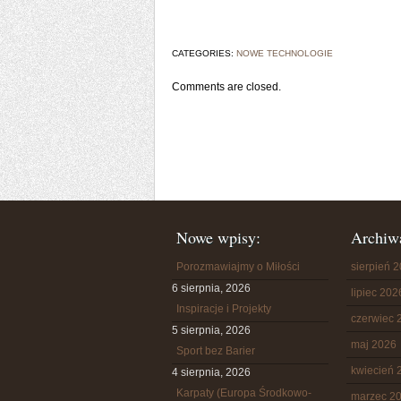
CATEGORIES:
NOWE TECHNOLOGIE
Comments are closed.
Nowe wpisy:
Archiw
Porozmawiajmy o Miłości
sierpień 
6 sierpnia, 2026
lipiec 202
Inspiracje i Projekty
czerwiec 
5 sierpnia, 2026
maj 2026
Sport bez Barier
kwiecień 
4 sierpnia, 2026
Karpaty (Europa Środkowo-
marzec 2