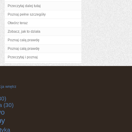
Przeczytaj dalej tutaj
Poznaj pełne szczegóły
Otwórz teraz
Zobacz, jak to działa
Poznaj całą prawdę
Poznaj całą prawdę
Przeczytaj i poznaj
cja wnętrz
30)
a
(30)
wo
by
tyka