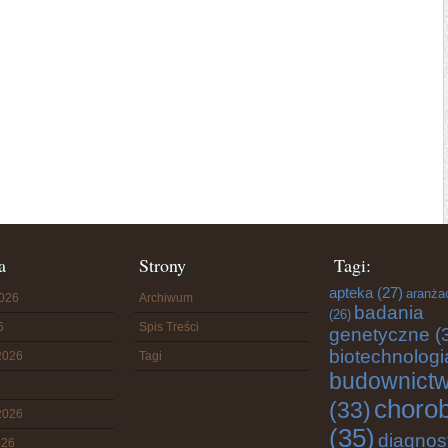
a
Strony
Tagi:
apteka
(27)
aranża
2026
Archiwum
badania
(26)
6
Spis Treści
genetyczne
(
biotechnologi
2026
Tagi
budownict
choro
(33)
2026
(35)
diagnos
026