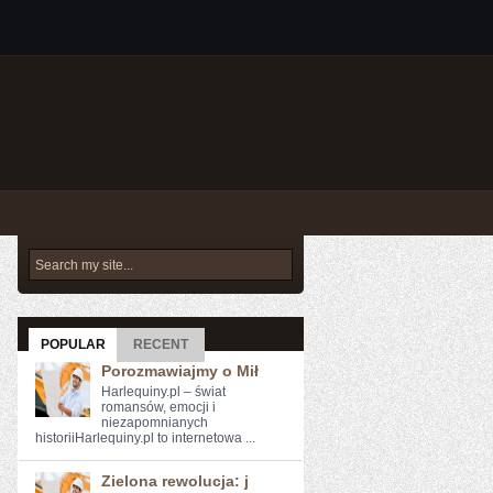
POPULAR
RECENT
Porozmawiajmy o Mił
Harlequiny.pl – świat
romansów, emocji i
niezapomnianych
historiiHarlequiny.pl to internetowa ...
Zielona rewolucja: j