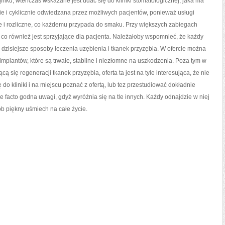
rynku, wtenczas wskazane jest udać się do kliniki stomatologicznej, jaka ma
tnie i cyklicznie odwiedzana przez możliwych pacjentów, ponieważ usługi
i rozliczne, co każdemu przypada do smaku. Przy większych zabiegach
y, co również jest sprzyjające dla pacjenta. Należałoby wspomnieć, że każdy
 dzisiejsze sposoby leczenia uzębienia i tkanek przyzębia. W ofercie można
mplantów, które są trwałe, stabilne i niezłomne na uszkodzenia. Poza tym w
ą się regeneracji tkanek przyzębia, oferta ta jest na tyle interesująca, że nie
do kliniki i na miejscu poznać z ofertą, lub tez przestudiować dokładnie
t de facto godna uwagi, gdyż wyróżnia się na tle innych. Każdy odnajdzie w niej
ób piękny uśmiech na całe życie.