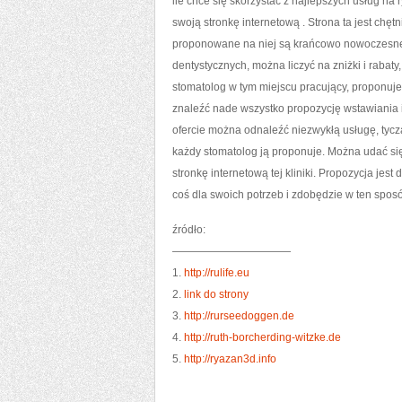
ile chce się skorzystać z najlepszych usług na 
swoją stronkę internetową
. Strona ta jest chę
proponowane na niej są krańcowo nowoczesne 
dentystycznych, można liczyć na zniżki i rabat
stomatolog w tym miejscu pracujący, proponuje
znaleźć nade wszystko propozycję wstawiania i
ofercie można odnaleźć niezwykłą usługę, tycząc
każdy stomatolog ją proponuje. Można udać się 
stronkę internetową tej kliniki. Propozycja jes
coś dla swoich potrzeb i zdobędzie w ten spos
źródło:
———————————
1.
http://rulife.eu
2.
link do strony
3.
http://rurseedoggen.de
4.
http://ruth-borcherding-witzke.de
5.
http://ryazan3d.info