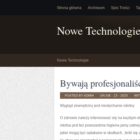
Strona główna
Archiwum
Spis Treści
Ta
Nowe Technologi
Nowe Technologie
Bywają profesjonaliś
POSTED BY ADMIN
ON SIE - 15 - 2025
WI
Wygląd zewnętrzny jest niesłychanie istotny
O zdrowie należy interesować się na każdym eta
istotna jest też powszednia higiena jamy ustnej,
jakie mogą być opłakane w skutkach. Jeśli si