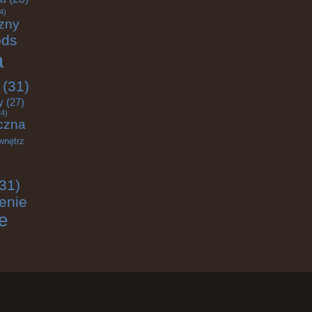
4)
zny
ods
a
(31)
y
(27)
4)
czna
wnętrz
31)
enie
e