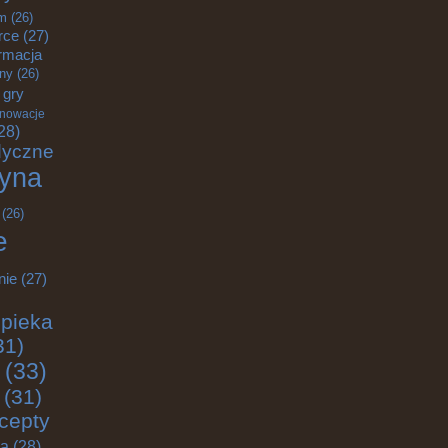
m
(26)
rce
(27)
rmacja
zny
(26)
gry
nnowacje
28)
dyczne
yna
(26)
e
nie
(27)
pieka
31)
(33)
(31)
cepty
ja
(28)