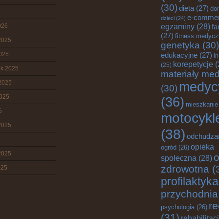
(30)
dieta
(27)
do
e-comme
dzieci
(24)
egzaminy
(28)
026
fa
(27)
fitness medyc
2025
genetyka
(30)
2025
edukacyjne
(27)
i
korepetycje
(
(25)
ik 2025
materiały me
2025
medyc
(30)
2025
(36)
mieszkanie
5
motocykl
2025
(38)
odchudza
opieka
ogród
(26)
2025
o
społeczna
(28)
zdrowotna
(
025
profilaktyka
przychodnia
re
psychologia
(26)
(31)
rehabilitac