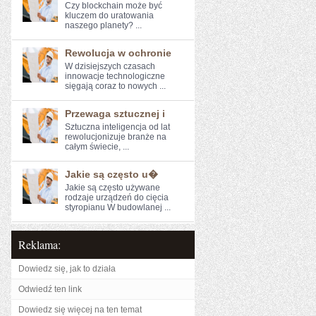
Czy blockchain może być
kluczem do uratowania
naszego ⁣planety? ...
Rewolucja w ochronie
W dzisiejszych czasach‍
innowacje technologiczne
sięgają coraz to nowych ...
Przewaga sztucznej i
Sztuczna inteligencja od lat
rewolucjonizuje ⁢branże na
całym świecie, ...
Jakie są często u�
Jakie są często używane
rodzaje urządzeń do cięcia
styropianu W budowlanej ...
Reklama:
Dowiedz się, jak to działa
Odwiedź ten link
Dowiedz się więcej na ten temat