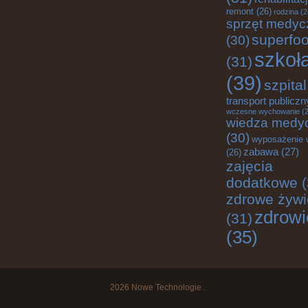
remont
(26)
rodzina
(2
sprzęt medyc
superfo
(30)
szkoł
(31)
(39)
szpital
transport publiczn
wczesne wychowanie
(2
wiedza medy
(30)
wyposażenie 
zabawa
(27)
(26)
zajęcia
dodatkowe
(
zdrowe żywi
zdrowi
(31)
(35)
2026
Nowe Technologie
.