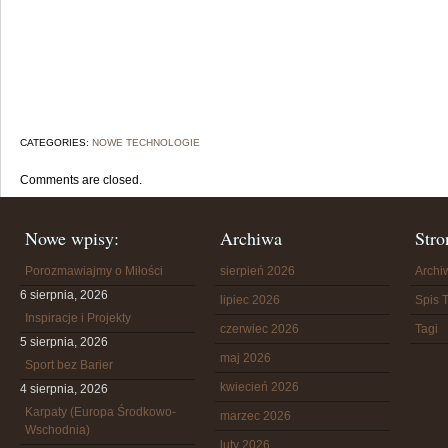
CATEGORIES:
NOWE TECHNOLOGIE
Comments are closed.
Nowe wpisy:
Archiwa
Stro
Porozmawiajmy o Miłości
sierpień 2026
Arch
6 sierpnia, 2026
lipiec 2026
Spis T
Inspiracje i Projekty
czerwiec 2026
Tagi
5 sierpnia, 2026
maj 2026
Sport bez Barier
kwiecień 2026
4 sierpnia, 2026
Karpaty (Europa Środkowo-
marzec 2026
Wschodnia)
luty 2026