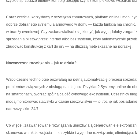
szybkie sprzedaże biletów, kontrolę dostępu czy też kompleksowe wsparcie dla
Coraz częściej korzystamy z rozwiązań chmurowych, platform online i mobilnych
dobrze dobranego systemu alarmowego w domu — każda funkcja ma chronić, us
w branży eventowej. Czy zastanawialiście się kiedyś, jak wyglądałoby zorgan
sprzedania biletów przez internet albo bez systemu, który automatycznie przyd
zbudować konstrukcję z kart do gry — na dłuższą metę skazane na porażkę.
Nowoczesne rozwiązania – jak to działa?
Współczesne technologie pozwalają na pełną automatyzację procesu sprzedaży 
problemów związanych z obsługą na miejscu. Przykład? Systemy online do obs
na smartfonach, tworząc spójną całość cyfrowego ekosystemu. Uczestnicy mogą 
mogą monitorować statystyki w czasie rzeczywistym — to trochę jak posiadanie
nad wszystkim 24/7.
Co więcej, zaawansowane rozwiązania umożliwiają generowanie elektroniczny
skanować w trakcie wejścia — to szybkie i wygodne rozwiązanie, eliminujące ko