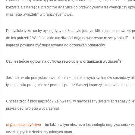
Aktualne trendy wskazują na rosnącą rolę sztucznej inteligencji oraz analityki 
korzystają z narzędzi predictive analytics do przewidywania frekwencji czy opty
własnego „wróżbity” w branży eventowej.
Pomyślcie tylko: co by było, gdyby można było jednym kliknięciem sprawdzić p
do ich potrzeb? Właśnie takie możliwości dają nowoczesne rozwiązania IT —
impreza powinna być dopasowana do oczekiwań odbiorców.
Czy jesteście gotowi na cyfrową rewolucję w organizacji wydarzeń?
Jeśli tak, warto pomyśleć o wdrożeniu kompleksowych systemów sprzedaży bile
tylko ułatwia pracę, ale też podnosi prestiż Waszej imprezy i zapewnia bezpie
Chcesz zrobić krok naprzód? Zainwestuj w nowoczesny system sprzedaży bilet
przyszłość Twojego wydarzenia!
ciąża, macierzyństwo
– bo także w tym obszarze technologia odgrywa coraz wa
oczekujących dziecka czy młodych mam.