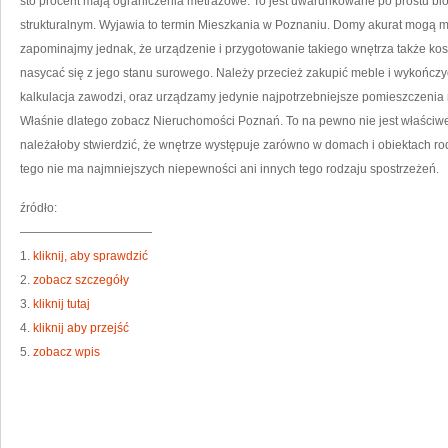
sto procent mają ograniczenia metrażowe. To jest uwarunkowane po prostu b
strukturalnym. Wyjawia to termin Mieszkania w Poznaniu. Domy akurat mogą m
zapominajmy jednak, że urządzenie i przygotowanie takiego wnętrza także kos
nasycać się z jego stanu surowego. Należy przecież zakupić meble i wykończyć 
kalkulacja zawodzi, oraz urządzamy jedynie najpotrzebniejsze pomieszczenia m
Właśnie dlatego zobacz Nieruchomości Poznań. To na pewno nie jest właściwe
należałoby stwierdzić, że wnętrze występuje zarówno w domach i obiektach r
tego nie ma najmniejszych niepewności ani innych tego rodzaju spostrzeżeń.
źródło:
———————————
1.
kliknij, aby sprawdzić
2.
zobacz szczegóły
3.
kliknij tutaj
4.
kliknij aby przejść
5.
zobacz wpis