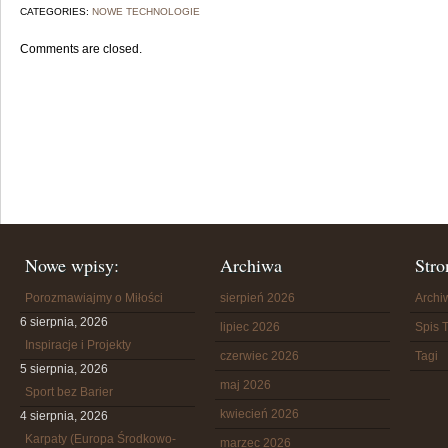
CATEGORIES:
NOWE TECHNOLOGIE
Comments are closed.
Nowe wpisy:
Archiwa
Stro
Porozmawiajmy o Miłości
sierpień 2026
Arch
6 sierpnia, 2026
lipiec 2026
Spis T
Inspiracje i Projekty
czerwiec 2026
Tagi
5 sierpnia, 2026
maj 2026
Sport bez Barier
kwiecień 2026
4 sierpnia, 2026
Karpaty (Europa Środkowo-
marzec 2026