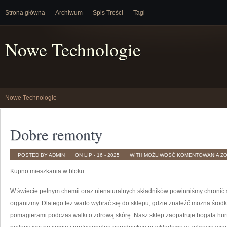
Strona główna
Archiwum
Spis Treści
Tagi
Nowe Technologie
Nowe Technologie
Dobre remonty
D
POSTED BY ADMIN
ON LIP - 16 - 2025
WITH
MOŻLIWOŚĆ KOMENTOWANIA
Z
R
Kupno mieszkania w bloku
W świecie pełnym chemii oraz nienaturalnych składników powinniśmy chronić
organizmy. Dlatego też warto wybrać się do sklepu, gdzie znaleźć można środki
pomagierami podczas walki o zdrową skórę. Nasz sklep zaopatruje bogata hu