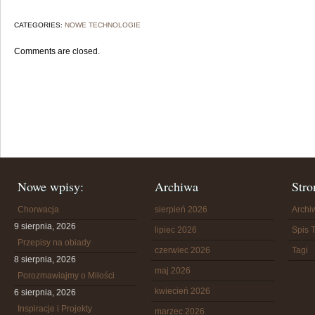
CATEGORIES:
NOWE TECHNOLOGIE
Comments are closed.
Nowe wpisy:
Archiwa
Stro
Chorwacja
sierpień 2026
Arch
9 sierpnia, 2026
lipiec 2026
Spis T
Przepisy na obiady
czerwiec 2026
Tagi
8 sierpnia, 2026
maj 2026
Porozmawiajmy o Miłości
kwiecień 2026
6 sierpnia, 2026
Inspiracje i Projekty
marzec 2026