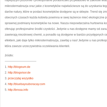
najlepszym poziomie i profesjonalne poradnictwo przykładowo w zakresie wiad
mikrodermabrazja oraz jakie z kosmetyków najwłaściwsze są do uzyskania teg
darów natury, które w postaci kosmetyków dostępne są w sklepie. Trend się z
obecnych czasach każda kobieta powinna w swej łazience mieć ekologiczne pi
sprawnej podmiany kosmetyków na nowe. Nasza niepowtarzalna hurtownia ko
oferując profesjonalne środki czystości. Jedynie u nas dostępne mamy od zaraz
zawierają niezdrowej chemii, a ponadto są dostępne w bardzo przystępnych c
efektem, jaki daje tylko mikrodermabrazja, zawitaj u nas! Jedynie u nas profe
która zawsze urzeczywistnia oczekiwania klienteli.
źródło:
———————————
1.
http://blogeum.de
2.
http://blogvisor.de
3.
przeczytaj wszystko
4.
http://bluebayouboracay.com
5.
http://bnssa.info