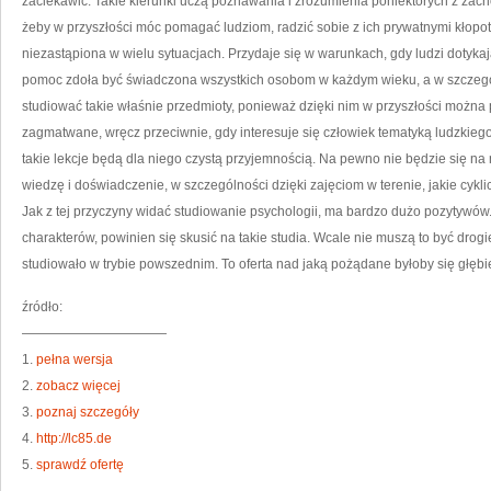
zaciekawić. Takie kierunki uczą poznawania i zrozumienia poniektórych z zach
żeby w przyszłości móc pomagać ludziom, radzić sobie z ich prywatnymi kłopo
niezastąpiona w wielu sytuacjach. Przydaje się w warunkach, gdy ludzi dotykaj
pomoc zdoła być świadczona wszystkich osobom w każdym wieku, a w szczegó
studiować takie właśnie przedmioty, ponieważ dzięki nim w przyszłości można 
zagmatwane, wręcz przeciwnie, gdy interesuje się człowiek tematyką ludzkiego 
takie lekcje będą dla niego czystą przyjemnością. Na pewno nie będzie się na
wiedzę i doświadczenie, w szczególności dzięki zajęciom w terenie, jakie cyk
Jak z tej przyczyny widać studiowanie psychologii, ma bardzo dużo pozytywów.
charakterów, powinien się skusić na takie studia. Wcale nie muszą to być drogi
studiowało w trybie powszednim. To oferta nad jaką pożądane byłoby się głębi
źródło:
———————————
1.
pełna wersja
2.
zobacz więcej
3.
poznaj szczegóły
4.
http://lc85.de
5.
sprawdź ofertę