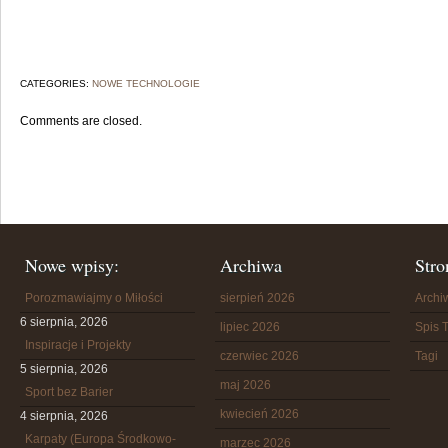
CATEGORIES:
NOWE TECHNOLOGIE
Comments are closed.
Nowe wpisy:
Archiwa
Stro
Porozmawiajmy o Miłości
sierpień 2026
Arch
6 sierpnia, 2026
lipiec 2026
Spis T
Inspiracje i Projekty
czerwiec 2026
Tagi
5 sierpnia, 2026
maj 2026
Sport bez Barier
kwiecień 2026
4 sierpnia, 2026
Karpaty (Europa Środkowo-
marzec 2026