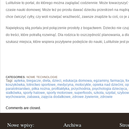
Lulitulisie to portal, do którego można zaglądać codziennie. Może towarzysz
czasie nauki domowej. Może też po prostu dawać dziecku przestrzeń na mądrą
chce ćwiczyć cyfry, czy woli rozwijać wrażliwość, zawsze znajdzie tu coś, co je 
Największą siłą portalu jest połączenie prostoty z bogactwem. Dziecko nie czu
do treści, które potrafią rozwinąć. Dla rodzica to oszczędność planowania, a d
szukasz miejsca, które wspiera pozytywne podejście do nauki, Lulitulisie jest
CATEGORIES:
NOWE TECHNOLOGIE
Tagi:
apteka
,
biegacze
,
dieta
,
dzieci
,
edukacja domowa
,
egzaminy
,
farmacja
,
fo
koszykówka
,
lotnictwo sportowe
,
medycyna
,
motocykle
,
opieka nad dziećmi
,
op
paralotniarstwo
,
piłka nożna
,
profilaktyka
,
przychodnia
,
psychologia dziecięca
,
siatkówka
,
sporty halowe
,
sporty motorowe
,
superfoods
,
szkoła
,
szpital
,
szybow
wychowanie
,
zabawa
,
zajęcia dodatkowe
,
zdrowe żywienie
,
zdrowie
Comments are closed.
Nowe wpisy:
Archiwa
Stro