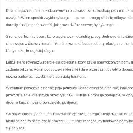
Dużo miejsca zajmuje też obserwowanie zjawisk. Dzieci kochają pytania: jak to
rozwijać. W ten sposób zwykłe sytuacje — spacer — mogą stać się odkrywanie
dorosły dostaje podpowiedzi, jak prowadzić rozmowę, by była mądra.
Strona jest też miejscem, które wspiera samodzielną pracę. Jednego dnia dzi
chce wejść w dłuższy temat. Taka elastyczność buduje dobrą relację z nauką, bo
kiedy może, to częściej sięga.
Lulitulisie to również wsparcie dla opiekuna, który szuka sprawdzonych pomys
zadania od zera. Portal podpowiada kierunki i daje przestrzeń, by łatwo dop
można budować nawyki, które sprzyjają harmonii.
W centrum pozostaje dziecko: jego potrzeby. Jedne dzieci są ruchliwe, inne sp
przez działanie, dla innych przez rysunek. Lulitulisie promuje podejście, w kt
drogi, a każda może prowadzić do postępów.
Ważną wartością portalu jest budowanie życzliwej energii. Kiedy dziecko czuje 
błędy są naturalne: to część procesu. Lulitulisie zachęca, by traktować pomyłkę
się odwaga.