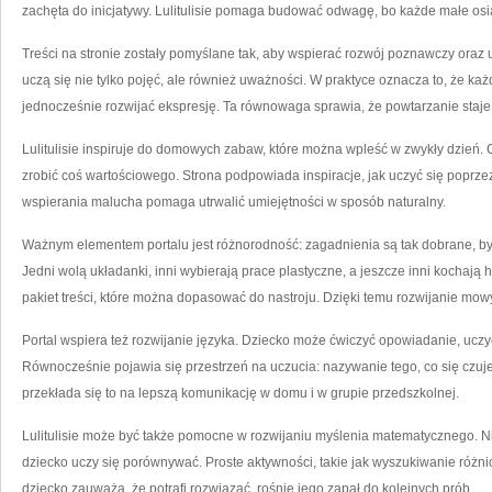
zachęta do inicjatywy. Lulitulisie pomaga budować odwagę, bo każde małe osią
Treści na stronie zostały pomyślane tak, aby wspierać rozwój poznawczy oraz 
uczą się nie tylko pojęć, ale również uważności. W praktyce oznacza to, że 
jednocześnie rozwijać ekspresję. Ta równowaga sprawia, że powtarzanie staje 
Lulitulisie inspiruje do domowych zabaw, które można wpleść w zwykły dzień.
zrobić coś wartościowego. Strona podpowiada inspiracje, jak uczyć się poprzez 
wspierania malucha pomaga utrwalić umiejętności w sposób naturalny.
Ważnym elementem portalu jest różnorodność: zagadnienia są tak dobrane, by 
Jedni wolą układanki, inni wybierają prace plastyczne, a jeszcze inni kochają hist
pakiet treści, które można dopasować do nastroju. Dzięki temu rozwijanie mow
Portal wspiera też rozwijanie języka. Dziecko może ćwiczyć opowiadanie, uczyć
Równocześnie pojawia się przestrzeń na uczucia: nazywanie tego, co się czuje
przekłada się to na lepszą komunikację w domu i w grupie przedszkolnej.
Lulitulisie może być także pomocne w rozwijaniu myślenia matematycznego. Nie 
dziecko uczy się porównywać. Proste aktywności, takie jak wyszukiwanie różn
dziecko zauważa, że potrafi rozwiązać, rośnie jego zapał do kolejnych prób.