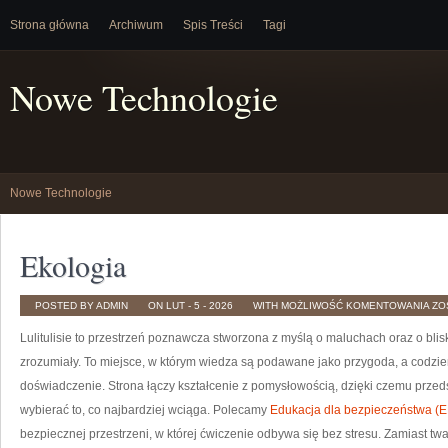
Strona główna
Archiwum
Spis Treści
Tagi
Nowe Technologie
Nowe Technologie
Ekologia
EK
POSTED BY ADMIN
ON LUT - 5 - 2026
WITH
MOŻLIWOŚĆ KOMENTOWANIA
ZO
Lulitulisie to przestrzeń poznawcza stworzona z myślą o maluchach oraz o bli
zrozumiały. To miejsce, w którym wiedza są podawane jako przygoda, a codz
doświadczenie. Strona łączy kształcenie z pomysłowością, dzięki czemu przed
wybierać to, co najbardziej wciąga. Polecamy
Edukacja dla bezpieczeństwa (
bezpiecznej przestrzeni, w której ćwiczenie odbywa się bez stresu. Zamiast t