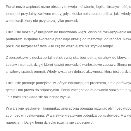
Portal może wspierać różne obszary rozwoju: mówienie, logika, kreatywność, 
temu jest przydatny zarówno wtedy, gdy dziecko potrzebuje bodźca, jak i wtedy,
w edukacji, który nie przytłacza, tylko prowadzi.
Lulitulisie może być miejscem do budowania więzi. Wspólne rozwiązywanie łam
partnerem. Wspólne tworzenie prac daje okazję do rozmowy i do radości. Nawe
poczucie bezpieczeństwa. A to często ważniejsze niż szybkie tempo.
Z perspektywy dziecka portal jest skrzynią skarbów pełną tematów, do których
zestaw inspiracji, dzięki której łatwiej prowadzić wartościowe zabawy. Strona
chwilowy spadek energii. Wtedy wystarczy dobrać aktywność, która jest bardz
Lulitulisie promuje podejście, w którym edukacja jest procesem, a nie porów
rytmie i ma prawo do odpoczynku. Portal zachęca do budowania spokojnej ruty
To z kolei przekłada się na lepsze wyniki.
W warstwie językowej i komunikacyjnej strona pomaga rozwijać płynność wy
zdolność wnioskowania. W warstwie kreatywnej pobudza pomysłowość. A w war
napięciem. Dzięki temu dziecko rozwija się całościowo.