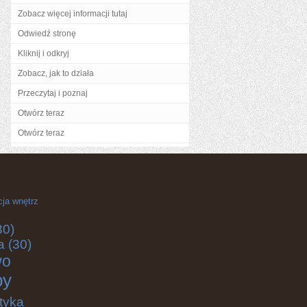
Zobacz więcej informacji tutaj
Odwiedź stronę
Kliknij i odkryj
Zobacz, jak to działa
Przeczytaj i poznaj
Otwórz teraz
Otwórz teraz
cja wnętrz
30)
a
(30)
wo
by
tyka