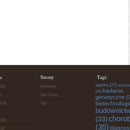
a
Strony
Tagi:
apteka
(27)
aranża
2026
Archiwum
badania
(26)
6
Spis Treści
genetyczne
(
biotechnologi
2026
Tagi
budownict
choro
(33)
2026
(35)
diagnos
026