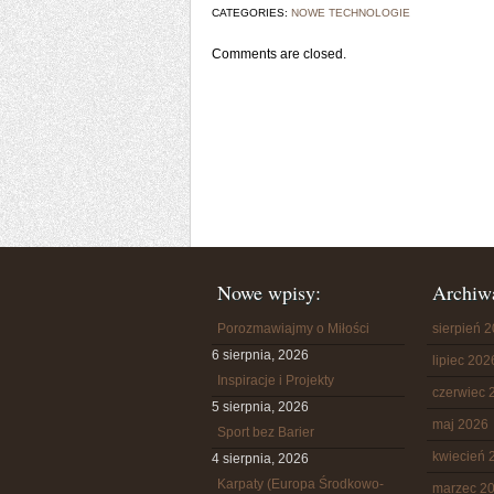
CATEGORIES:
NOWE TECHNOLOGIE
Comments are closed.
Nowe wpisy:
Archiw
Porozmawiajmy o Miłości
sierpień 
6 sierpnia, 2026
lipiec 202
Inspiracje i Projekty
czerwiec 
5 sierpnia, 2026
maj 2026
Sport bez Barier
kwiecień 
4 sierpnia, 2026
Karpaty (Europa Środkowo-
marzec 2