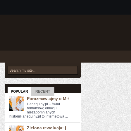
POPULAR
RECENT
Porozmawiajmy o Mił
Harlequiny.pl – świat
romansów, emocji i
niezapomnianych
historiiHarlequiny.pl to internetowa ...
Zielona rewolucja: j