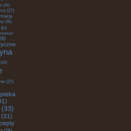
m
(26)
rce
(27)
rmacja
zny
(26)
gry
nnowacje
28)
dyczne
yna
(26)
e
nie
(27)
pieka
31)
(33)
(31)
cepty
ja
(28)