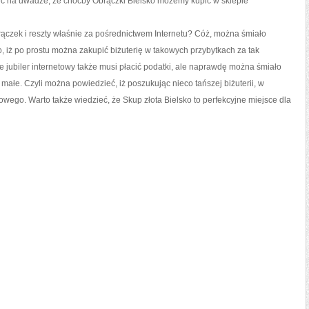
ć na uwadze, że choćby Obrączki Bielsko możemy kupić w sklepie
rączek i reszty właśnie za pośrednictwem Internetu? Cóż, można śmiało
o, iż po prostu można zakupić biżuterię w takowych przybytkach za tak
e jubiler internetowy także musi płacić podatki, ale naprawdę można śmiało
 małe. Czyli można powiedzieć, iż poszukując nieco tańszej biżuterii, w
owego. Warto także wiedzieć, że Skup złota Bielsko to perfekcyjne miejsce dla