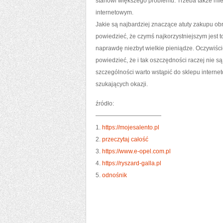
stanowi większego problemu. Trzeba także mie
internetowym.
Jakie są najbardziej znaczące atuty zakupu ob
powiedzieć, że czymś najkorzystniejszym jest t
naprawdę niezbyt wielkie pieniądze. Oczywiści
powiedzieć, że i tak oszczędności raczej nie są
szczególności warto wstąpić do sklepu internet
szukających okazji.
źródło:
———————————
1.
https://mojesalento.pl
2.
przeczytaj całość
3.
https://www.e-opel.com.pl
4.
https://ryszard-galla.pl
5.
odnośnik