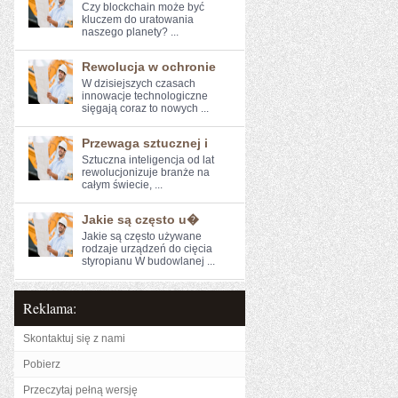
Czy blockchain może być
kluczem do uratowania
naszego ⁣planety? ...
Rewolucja w ochronie
W dzisiejszych czasach‍
innowacje technologiczne
sięgają coraz to nowych ...
Przewaga sztucznej i
Sztuczna inteligencja od lat
rewolucjonizuje ⁢branże na
całym świecie, ...
Jakie są często u�
Jakie są często używane
rodzaje urządzeń do cięcia
styropianu W budowlanej ...
Reklama:
Skontaktuj się z nami
Pobierz
Przeczytaj pełną wersję