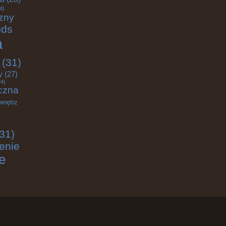
4)
zny
ods
a
(31)
y
(27)
4)
czna
wnętrz
31)
enie
e