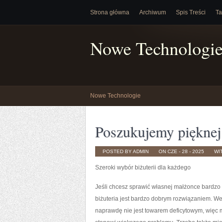
Strona główna
Archiwum
Spis Treści
Ta
Nowe Technologi
Nowe Technologie
Poszukujemy pięknej 
POSTED BY ADMIN
ON CZE - 28 - 2025
WI
Szeroki wybór biżuterii dla każdego
Jeśli chcesz sprawić własnej małżonce bardzo 
biżuteria jest bardzo dobrym rozwiązaniem. We
naprawdę nie jest towarem deficytowym, więc m