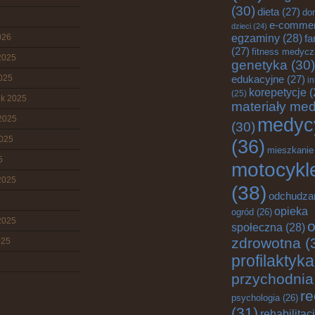
(30)
dieta
(27)
do
e-comme
dzieci
(24)
egzaminy
(28)
026
fa
(27)
fitness medyc
2025
genetyka
(30)
2025
edukacyjne
(27)
i
korepetycje
(
(25)
ik 2025
materiały me
2025
medyc
(30)
2025
(36)
mieszkanie
5
motocykl
2025
(38)
odchudza
opieka
ogród
(26)
2025
o
społeczna
(28)
zdrowotna
(
025
profilaktyka
przychodnia
re
psychologia
(26)
(31)
rehabilitac