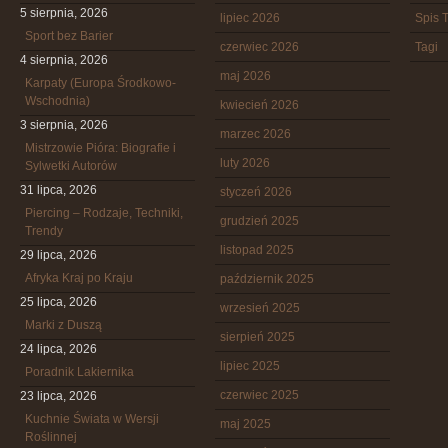
5 sierpnia, 2026
lipiec 2026
Spis T
Sport bez Barier
czerwiec 2026
Tagi
4 sierpnia, 2026
maj 2026
Karpaty (Europa Środkowo-
Wschodnia)
kwiecień 2026
3 sierpnia, 2026
marzec 2026
Mistrzowie Pióra: Biografie i
luty 2026
Sylwetki Autorów
31 lipca, 2026
styczeń 2026
Piercing – Rodzaje, Techniki,
grudzień 2025
Trendy
listopad 2025
29 lipca, 2026
Afryka Kraj po Kraju
październik 2025
25 lipca, 2026
wrzesień 2025
Marki z Duszą
sierpień 2025
24 lipca, 2026
lipiec 2025
Poradnik Lakiernika
czerwiec 2025
23 lipca, 2026
Kuchnie Świata w Wersji
maj 2025
Roślinnej