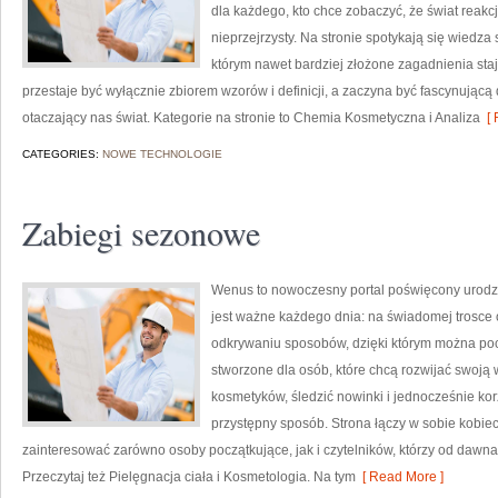
dla każdego, kto chce zobaczyć, że świat reakc
nieprzejrzysty. Na stronie spotykają się wiedza
którym nawet bardziej złożone zagadnienia stają
przestaje być wyłącznie zbiorem wzorów i definicji, a zaczyna być fascynującą
otaczający nas świat. Kategorie na stronie to Chemia Kosmetyczna i Analiza
[ 
CATEGORIES:
NOWE TECHNOLOGIE
Zabiegi sezonowe
Wenus to nowoczesny portal poświęcony urodzie,
jest ważne każdego dnia: na świadomej trosce 
odkrywaniu sposobów, dzięki którym można poc
stworzone dla osób, które chcą rozwijać swoją 
kosmetyków, śledzić nowinki i jednocześnie k
przystępny sposób. Strona łączy w sobie kobiec
zainteresować zarówno osoby początkujące, jak i czytelników, którzy od dawna
Przeczytaj też Pielęgnacja ciała i Kosmetologia. Na tym
[ Read More ]