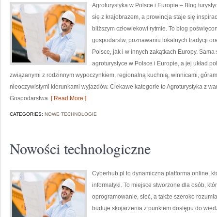
Agroturystyka w Polsce i Europie – Blog turyst
się z krajobrazem, a prowincja staje się inspir
bliższym człowiekowi rytmie. To blog poświęco
gospodarstw, poznawaniu lokalnych tradycji o
Polsce, jak i w innych zakątkach Europy. Sama 
agroturystyce w Polsce i Europie, a jej układ 
związanymi z rodzinnym wypoczynkiem, regionalną kuchnią, winnicami, góram
nieoczywistymi kierunkami wyjazdów. Ciekawe kategorie to Agroturystyka z war
Gospodarstwa
[ Read More ]
CATEGORIES:
NOWE TECHNOLOGIE
Nowości technologiczne
Cyberhub.pl to dynamiczna platforma online, k
informatyki. To miejsce stworzone dla osób, kt
oprogramowanie, sieć, a także szeroko rozum
buduje skojarzenia z punktem dostępu do wiedz