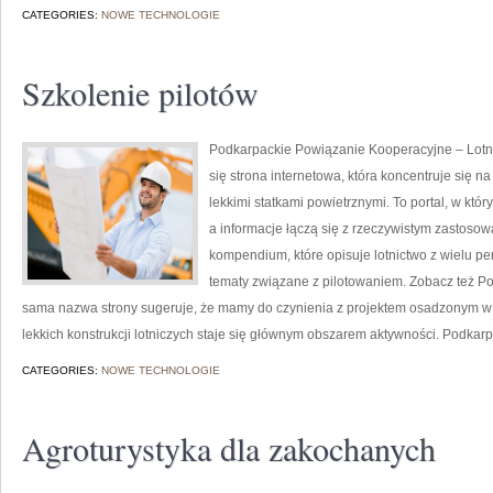
CATEGORIES:
NOWE TECHNOLOGIE
Szkolenie pilotów
Podkarpackie Powiązanie Kooperacyjne – Lotnic
się strona internetowa, która koncentruje się n
lekkimi statkami powietrznymi. To portal, w któr
a informacje łączą się z rzeczywistym zastoso
kompendium, które opisuje lotnictwo z wielu pe
tematy związane z pilotowaniem. Zobacz też Port
sama nazwa strony sugeruje, że mamy do czynienia z projektem osadzonym w r
lekkich konstrukcji lotniczych staje się głównym obszarem aktywności. Podkarpa
CATEGORIES:
NOWE TECHNOLOGIE
Agroturystyka dla zakochanych