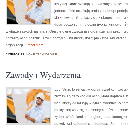
instytucji, które szukają sprawdzonych rozwiąz
jednocześnie oczekują profesjonalnego podejści
którym wyobraźnia łączy się z planowaniem, a
doświadczeniem. Polecam Eventy Firmowe i Ślu
wydarzeń szytych na miarę. Opisuje ofertę związaną z organizacją imprez inte
potrzeby osób poszukujących pomysłów na uroczystości prywatne. Ars Viven
organizacji
[ Read More ]
CATEGORIES:
NOWE TECHNOLOGIE
Zawody i Wydarzenia
Equi Verso to serwis, w którym świat koni zosta
zrozumiały zarówno dla osób, które dopiero staw
tych, którzy od lat żyją w rytmie stadniny. To por
praktyczną wiedzą, codziennym doświadczeniem
życiem wśród koni, treningiem, jazdą konną, re
prawdziwej stajennej codzienności. Strona buduj