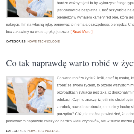
bardzo ważnym jest to by wykorzystać tego typu
jest całkowicie bezpłatna. Choć oczywiście na
pieniędzy w wynajem kamery red one, która jes
nakręcić film na własną rękę, ponieważ to niemała oszczędność pieniędzy. Choć
box załatwimy na własną rękę, jeszcze
[ Read More ]
CATEGORIES:
NOWE TECHNOLOGIE
Co tak naprawdę warto robić w życ
Co warto robić w życiu? Jeśli jesteś tą osobą, k
zrobić ze swoim życiem, to przede wszystkim m
przypadkach sytuacja jest taka, iż doskonałym 
edukacji. Czyli to znaczy, iż jeśli nie chcieliby
zarobek, nawet bezrobocie, to musimy trochę si
porządku? Cóż, nie można powiedzieć, że odpow
ponieważ to naprawdę zależy od bardzo wielu czynników, ale w sumie można 
CATEGORIES:
NOWE TECHNOLOGIE