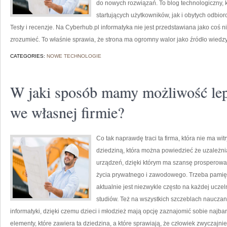
do nowych rozwiązań. To blog technologiczny,
startujących użytkowników, jak i obytych odbior
Testy i recenzje. Na Cyberhub.pl informatyka nie jest przedstawiana jako coś n
zrozumieć. To właśnie sprawia, że strona ma ogromny walor jako źródło wiedz
CATEGORIES:
NOWE TECHNOLOGIE
W jaki sposób mamy możliwość lepi
we własnej firmie?
Co tak naprawdę traci ta firma, która nie ma wit
dziedziną, która można powiedzieć że uzależni
urządzeń, dzięki którym ma szansę prosperowa
życia prywatnego i zawodowego. Trzeba pamięta
aktualnie jest niezwykle często na każdej ucze
studiów. Też na wszystkich szczeblach nauczan
informatyki, dzięki czemu dzieci i młodzież mają opcję zaznajomić sobie najba
elementy, które zawiera ta dziedzina, a które sprawiają, że człowiek zwyczajni