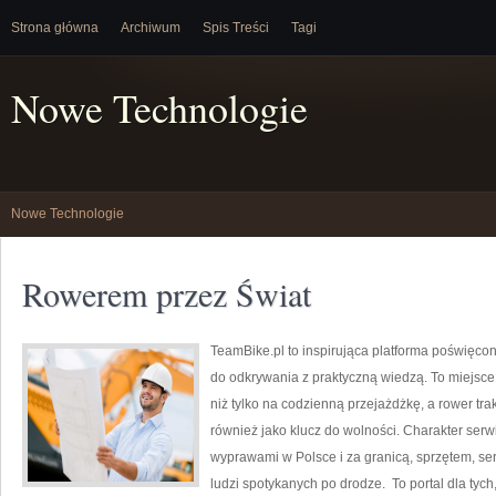
Strona główna
Archiwum
Spis Treści
Tagi
Nowe Technologie
Nowe Technologie
Rowerem przez Świat
TeamBike.pl to inspirująca platforma poświęcon
do odkrywania z praktyczną wiedzą. To miejsce 
niż tylko na codzienną przejażdżkę, a rower tra
również jako klucz do wolności. Charakter serw
wyprawami w Polsce i za granicą, sprzętem, ser
ludzi spotykanych po drodze. To portal dla tych