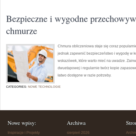
Bezpieczne i wygodne przechowyw
chmurze
Chmura obliczeniowa staje się coraz popularn
jednak zapewnić bezpieczeństwo i wygodę w kor
wskazówek, które warto mieć na uwadze. Zainwes
dwuetapowej i regularnie twórz kopie zapasow
łatwo dostępne w razie potrzeby.
CATEGORIES:
NOWE TECHNOLOGIE
Nowe wpisy:
Archiwa
Stro
Inspiracje i Projekty
sierpień 2026
Arch