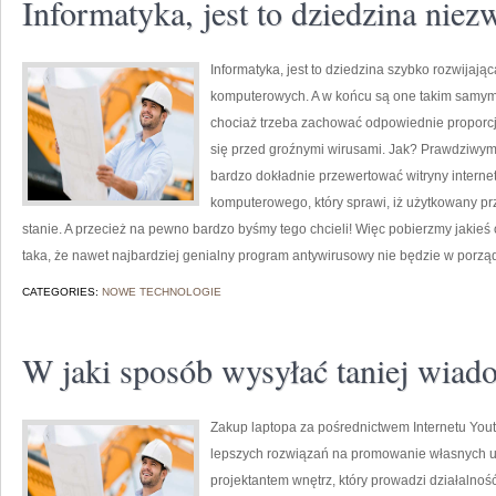
Informatyka, jest to dziedzina niez
Informatyka, jest to dziedzina szybko rozwijają
komputerowych. A w końcu są one takim samym
chociaż trzeba zachować odpowiednie proporcj
się przed groźnymi wirusami. Jak? Prawdziwym s
bardzo dokładnie przewertować witryny interne
komputerowego, który sprawi, iż użytkowany p
stanie. A przecież na pewno bardzo byśmy tego chcieli! Więc pobierzmy jakie
taka, że nawet najbardziej genialny program antywirusowy nie będzie w porzą
CATEGORIES:
NOWE TECHNOLOGIE
W jaki sposób wysyłać taniej wiad
Zakup laptopa za pośrednictwem Internetu Youtu
lepszych rozwiązań na promowanie własnych usł
projektantem wnętrz, który prowadzi działalno