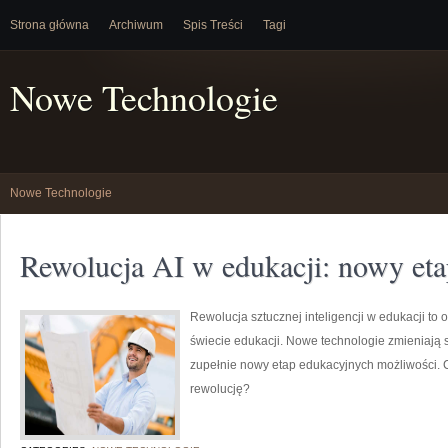
Strona główna
Archiwum
Spis Treści
Tagi
Nowe Technologie
Nowe Technologie
Rewolucja AI w edukacji: nowy eta
Rewolucja sztucznej inteligencji w edukacji to
świecie edukacji. Nowe technologie zmieniają s
zupełnie nowy etap edukacyjnych możliwości. Cz
rewolucję?