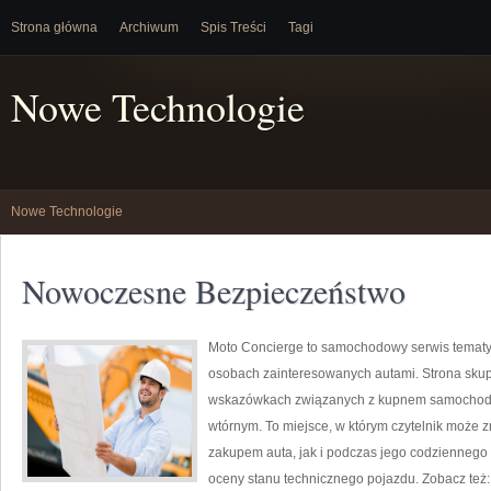
Strona główna
Archiwum
Spis Treści
Tagi
Nowe Technologie
Nowe Technologie
Nowoczesne Bezpieczeństwo
Moto Concierge to samochodowy serwis tematyc
osobach zainteresowanych autami. Strona skup
wskazówkach związanych z kupnem samochodów
wtórnym. To miejsce, w którym czytelnik może
zakupem auta, jak i podczas jego codziennego
oceny stanu technicznego pojazdu. Zobacz też: Ł