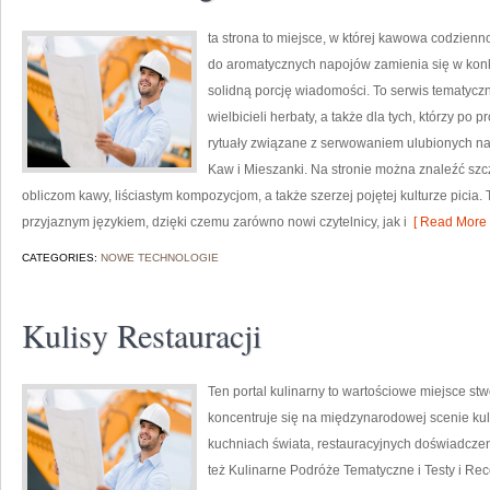
ta strona to miejsce, w której kawowa codzienno
do aromatycznych napojów zamienia się w konkre
solidną porcję wiadomości. To serwis tematyczn
wielbicieli herbaty, a także dla tych, którzy po
rytuały związane z serwowaniem ulubionych n
Kaw i Mieszanki. Na stronie można znaleźć s
obliczom kawy, liściastym kompozycjom, a także szerzej pojętej kulturze picia. 
przyjaznym językiem, dzięki czemu zarówno nowi czytelnicy, jak i
[ Read More 
CATEGORIES:
NOWE TECHNOLOGIE
Kulisy Restauracji
Ten portal kulinarny to wartościowe miejsce stw
koncentruje się na międzynarodowej scenie kuli
kuchniach świata, restauracyjnych doświadczeni
też Kulinarne Podróże Tematyczne i Testy i Rece