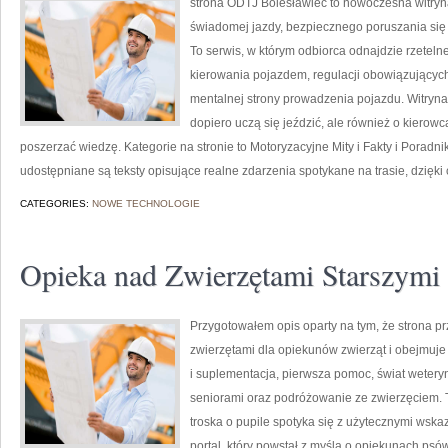
strona ODTJ Bolesławiec to nowoczesna witryn
świadomej jazdy, bezpiecznego poruszania się
To serwis, w którym odbiorca odnajdzie rzeteln
kierowania pojazdem, regulacji obowiązujących
mentalnej strony prowadzenia pojazdu. Witryna 
dopiero uczą się jeździć, ale również o kierowc
poszerzać wiedzę. Kategorie na stronie to Motoryzacyjne Mity i Fakty i Poradn
udostępniane są teksty opisujące realne zdarzenia spotykane na trasie, dzięk
CATEGORIES:
NOWE TECHNOLOGIE
Opieka nad Zwierzętami Starszymi
Przygotowałem opis oparty na tym, że strona pr
zwierzętami dla opiekunów zwierząt i obejmuje t
i suplementacja, pierwsza pomoc, świat wetery
seniorami oraz podróżowanie ze zwierzęciem. T
troska o pupile spotyka się z użytecznymi wsk
portal, który powstał z myślą o opiekunach psów