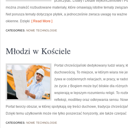
przeczytać: Listwy i Detale Wykończeniowe i P
można znaleźć rozbudowane materiały, które omawiają istotne tematy związan
Net porusza tematy dotyczące płytek, a jednocześnie zwraca uwagę na ważne uz
okienne. Dzięki
[ Read More ]
CATEGORIES:
NOWE TECHNOLOGIE
Młodzi w Kościele
Portal chrześcijański dedykowany ludzi wiary, 
duchowością. To miejsce, w którym wiara nie j
żywa w codziennych relacjach, w pracy, w rado
że życie z Bogiem może być bliskie dla różnych
wspierają w lepszym rozumieniu religii. To roz
refleksji, modlitwy oraz odkrywania sensu. Nowo
Portal tworzy obszar, w której spotykają się treści duchowe, tradycja chrześcij
Dzięki temu użytkownik może nie tylko poszerzać horyzonty, ale także czerpać
CATEGORIES:
NOWE TECHNOLOGIE