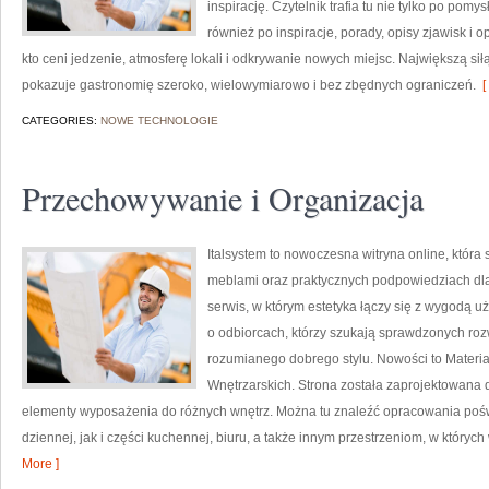
inspirację. Czytelnik trafia tu nie tylko po pom
również po inspiracje, porady, opisy zjawisk i 
kto ceni jedzenie, atmosferę lokali i odkrywanie nowych miejsc. Największą siłą
pokazuje gastronomię szeroko, wielowymiarowo i bez zbędnych ograniczeń.
[
CATEGORIES:
NOWE TECHNOLOGIE
Przechowywanie i Organizacja
Italsystem to nowoczesna witryna online, która 
meblami oraz praktycznych podpowiedziach dla
serwis, w którym estetyka łączy się z wygodą u
o odbiorcach, którzy szukają sprawdzonych roz
rozumianego dobrego stylu. Nowości to Materia
Wnętrzarskich. Strona została zaprojektowana 
elementy wyposażenia do różnych wnętrz. Można tu znaleźć opracowania poś
dziennej, jak i części kuchennej, biuru, a także innym przestrzeniom, w który
More ]