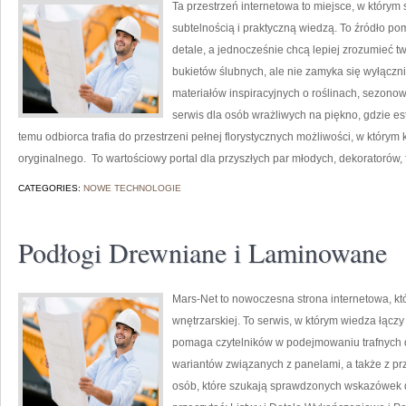
Ta przestrzeń internetowa to miejsce, w którym
subtelnością i praktyczną wiedzą. To źródło pom
detale, a jednocześnie chcą lepiej zrozumieć t
bukietów ślubnych, ale nie zamyka się wyłączni
materiałów inspiracyjnych o roślinach, sezono
serwis dla osób wrażliwych na piękno, gdzie est
temu odbiorca trafia do przestrzeni pełnej florystycznych możliwości, w który
oryginalnego. To wartościowy portal dla przyszłych par młodych, dekoratorów, f
CATEGORIES:
NOWE TECHNOLOGIE
Podłogi Drewniane i Laminowane
Mars-Net to nowoczesna strona internetowa, kt
wnętrzarskiej. To serwis, w którym wiedza łąc
pomaga czytelników w podejmowaniu trafnych d
wariantów związanych z panelami, a także z pr
osób, które szukają sprawdzonych wskazówek d