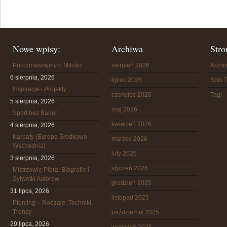
Nowe wpisy:
Archiwa
Stro
Porozmawiajmy o Miłości
sierpień 2026
Arch
6 sierpnia, 2026
lipiec 2026
Spis T
Inspiracje i Projekty
czerwiec 2026
Tagi
5 sierpnia, 2026
maj 2026
Sport bez Barier
kwiecień 2026
4 sierpnia, 2026
Karpaty (Europa Środkowo-
marzec 2026
Wschodnia)
luty 2026
3 sierpnia, 2026
styczeń 2026
Mistrzowie Pióra: Biografie i
Sylwetki Autorów
grudzień 2025
31 lipca, 2026
listopad 2025
Piercing – Rodzaje, Techniki,
Trendy
październik 2025
29 lipca, 2026