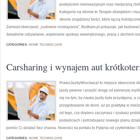
podejściem nieinwazyjnym oraz medycyną chiń
Kategorie na stronie to Terapie dźwiękiem i m
stronie znajdziesz treści, które łączą holistycz
Zamiast obiecywać „cudowne rozwiązania”, Bodbam.pl pokazuje, jak budować 
świadome odżywianie, wspieranie spokoju wewnętrznego, pracę z dechem ora
CATEGORIES:
NOWE TECHNOLOGIE
Carsharing i wynajem aut krótkot
PrawoJazdyWroclaw.pl to miejsce stworzone dl
jazdy pewnie i przejść drogę od pierwszej myśl
się na tym, by nauka jazdy była przystępna, a 
przygotowanie do teorii, aż po praktykę w mieśc
od tego, czy dopiero zaczynasz i szukasz podst
podejściach i potrzebujesz nowego planu działa
pomóc Ci działać bez chaosu. Nowości na portalu to Pytania od czytelników i 
CATEGORIES:
NOWE TECHNOLOGIE