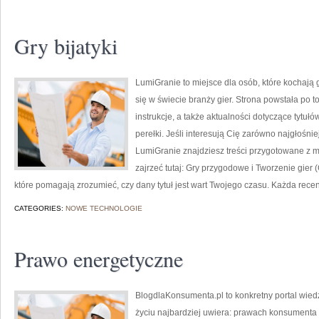
Gry bijatyki
LumiGranie to miejsce dla osób, które kochają g
się w świecie branży gier. Strona powstała po t
instrukcje, a także aktualności dotyczące tytuł
perełki. Jeśli interesują Cię zarówno najgłośnie
LumiGranie znajdziesz treści przygotowane z my
zajrzeć tutaj: Gry przygodowe i Tworzenie gier
które pomagają zrozumieć, czy dany tytuł jest wart Twojego czasu. Każda rece
CATEGORIES:
NOWE TECHNOLOGIE
Prawo energetyczne
BlogdlaKonsumenta.pl to konkretny portal wiedz
życiu najbardziej uwiera: prawach konsumenta 