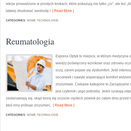
lekcje prowadzone w prostych krokach, które pokazują nie tylko „co”, ale też „
łatwiej zbudować swobodę i
[ Read More ]
CATEGORIES:
NOWE TECHNOLOGIE
Reumatologia
Express Optyk to miejsce, w którym medycyna o
wiedzy poświęcony wzrokowi oraz zdrowiu oczu 
oczy, zanim pojawi się dyskomfort. Jeśli interes
soczewek i nawyki wspierające komfort widzen
zrozumiale. Ciekawe kategorie to Zarządzanie s
jest czytelnik i jego potrzeby. Jedni szukają od
zastanawiają się, skąd biorą się uczucie ciężkich powiek po całym dniu przed
ktoś inny próbuje zrozumieć,
[ Read More ]
CATEGORIES:
NOWE TECHNOLOGIE