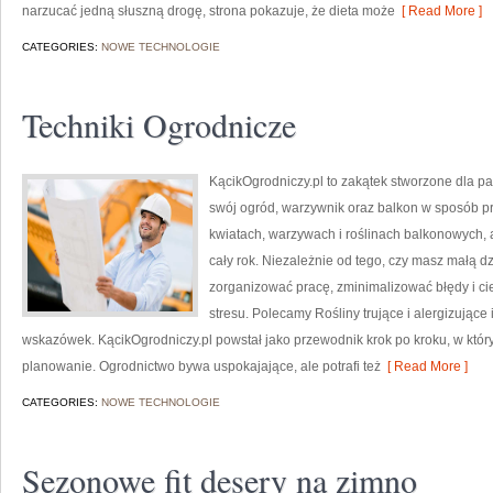
narzucać jedną słuszną drogę, strona pokazuje, że dieta może
[ Read More ]
CATEGORIES:
NOWE TECHNOLOGIE
Techniki Ogrodnicze
KącikOgrodniczy.pl to zakątek stworzone dla pas
swój ogród, warzywnik oraz balkon w sposób pro
kwiatach, warzywach i roślinach balkonowych, a
cały rok. Niezależnie od tego, czy masz małą dz
zorganizować pracę, zminimalizować błędy i c
stresu. Polecamy Rośliny trujące i alergizujące 
wskazówek. KącikOgrodniczy.pl powstał jako przewodnik krok po kroku, w którym
planowanie. Ogrodnictwo bywa uspokajające, ale potrafi też
[ Read More ]
CATEGORIES:
NOWE TECHNOLOGIE
Sezonowe fit desery na zimno