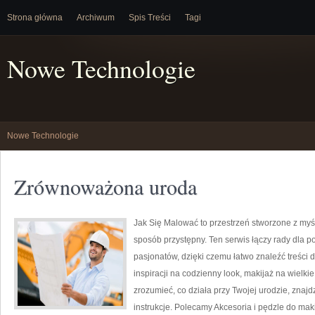
Strona główna
Archiwum
Spis Treści
Tagi
Nowe Technologie
Nowe Technologie
Zrównoważona uroda
Jak Się Malować to przestrzeń stworzone z my
sposób przystępny. Ten serwis łączy rady dla p
pasjonatów, dzięki czemu łatwo znaleźć treści
inspiracji na codzienny look, makijaż na wielkie
zrozumieć, co działa przy Twojej urodzie, znajd
instrukcje. Polecamy Akcesoria i pędzle do mak