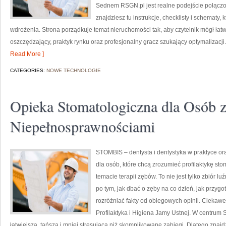
Sednem RSGN.pl jest realne podejście połączo
znajdziesz tu instrukcje, checklisty i schematy
wdrożenia. Strona porządkuje temat nieruchomości tak, aby czytelnik mógł łatw
oszczędzający, praktyk rynku oraz profesjonalny gracz szukający optymalizacj
Read More ]
CATEGORIES:
NOWE TECHNOLOGIE
Opieka Stomatologiczna dla Osób 
Niepełnosprawnościami
STOMBIS – dentysta i dentystyka w praktyce or
dla osób, które chcą zrozumieć profilaktykę s
temacie terapii zębów. To nie jest tylko zbiór
po tym, jak dbać o zęby na co dzień, jak przygo
rozróżniać fakty od obiegowych opinii. Ciekawe
Profilaktyka i Higiena Jamy Ustnej. W centrum S
łatwiejsza, tańsza i mniej stresująca niż skomplikowane zabiegi. Dlatego znajd