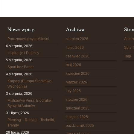
Nowe wpisy:
Archiwa
Stro
Porozmawiajmy o Miłości
sierpień 2026
Arch
6 sierpnia, 2026
lipiec 2026
Spis T
Inspiracje i Projekty
czerwiec 2026
Tagi
5 sierpnia, 2026
maj 2026
Sport bez Barier
kwiecień 2026
4 sierpnia, 2026
Karpaty (Europa Środkowo-
marzec 2026
Wschodnia)
luty 2026
3 sierpnia, 2026
styczeń 2026
Mistrzowie Pióra: Biografie i
Sylwetki Autorów
grudzień 2025
31 lipca, 2026
listopad 2025
Piercing – Rodzaje, Techniki,
Trendy
październik 2025
29 lipca, 2026