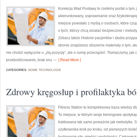
Korekcja Wad Postawy to rzetelny portal o tym,
ukierunkowany, usprawnianie oraz fizykoterapi
miejsce powstało z myślą o osobach, które czuj
o tych, którzy chcą działać bezpiecznie i metod
Zobacz także Historie pacjentów i studia przypa
stronie znajdziesz obszerne materiały o tym, s
nie chodzi wyłącznie o „złą pozycję”, ale o sumę przeciążeń. Tłumaczymy, jak
przebodźcowanie, brak snu —
[ Read More ]
CATEGORIES:
NOWE TECHNOLOGIE
Zdrowy kręgosłup i profilaktyka b
Fitness Station to kompleksowa baza wiedzy dl
To miejsce, w którym sesje treningowe spotykaj
traktowana tak samo poważnie jak metodyka. St
użytkownika krok po kroku: od pierwszych krok
budowanie siły, mięśni i wydolności. Ciekawe ka