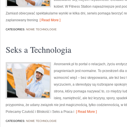
kobiet. W Fitness Station najważniejsze jest pod
Zamiast obiecywać spektakularne wyniki w kilka dni, serwis pomaga tworzyć r
zaplanowany trening
[ Read More ]
CATEGORIES:
NOWE TECHNOLOGIE
Seks a Technologia
Anonserek.pl to portal o relacjach, życiu eroty
pragnieniach jest normalne. To przestrzeń dla o
wzmocnić więź – bez skrępowania, ale też bez ta
wyczuciem, a stereotypy są rozbrajane spoko
strona, który pomaga nazywać to, co między lud
iskrę, namiętność, ale też kryzysy, spory, spade
przypomina, że udany związek nie jest magicznością, tylko codziennością, w któ
Polecamy Czułość i Bliskość i Seks a Praca i
[ Read More ]
CATEGORIES:
NOWE TECHNOLOGIE