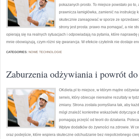
pokazanych prosto. To miejsce powstało po to, a
prawnicza łamigłówka, zamienić na instrukcję kr
skutecznie zareagować w sporze ze sprzedawcą
strony jest prosta: prawo ma pomagać, a nie st
opierają się na realnych sytuacjach i odpowiadają na pytania, które naprawdę 
mnie obowiązują, czym różni się gwarancja. W efekcie czytelnik nie dostaje enc
CATEGORIES:
NOWE TECHNOLOGIE
Zaburzenia odżywiania i powrót d
OKdieta.pl to miejsce, w którym mądre odżywiani
serwis, który obiecuje nierealne rezultaty w ty
zmiany. Strona została pomyślana tak, aby każ
mógł znaleźć konkretne wskazówki dotyczące diet
pomagają przejść od teorii do działania. Poleca
Wpływ dodatków do żywności na zdrowie. W cen
oraz podejście, które wspiera skuteczne odchudzanie bez niepotrzebnego cier