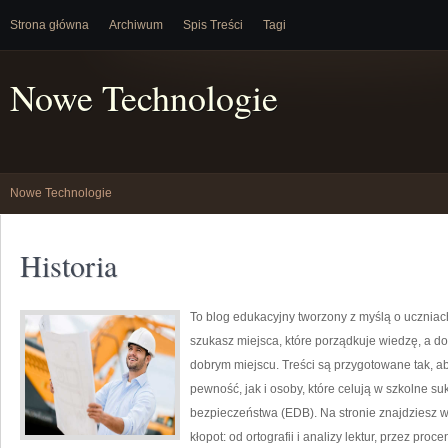
Strona główna
Archiwum
Spis Treści
Tagi
Nowe Technologie
Nowe Technologie
Historia
To blog edukacyjny tworzony z myślą o uczniac
szukasz miejsca, które porządkuje wiedzę, a d
dobrym miejscu. Treści są przygotowane tak, ab
pewność, jak i osoby, które celują w szkolne su
bezpieczeństwa (EDB). Na stronie znajdziesz w
kłopot: od ortografii i analizy lektur, przez pro