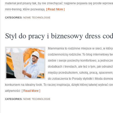
materiał jest pisany tak, by nie zniechęcać: najpierw pojawia się proste wpro
mini-trening, które pozwalają
[ Read More ]
CATEGORIES:
NOWE TECHNOLOGIE
Styl do pracy i biznesowy dress co
Mammamia to rodzinne miejsce w sieci, w któr
codziennością rodziców. To blog internetowy tw
siebie i swoje pociechy komfortowo, a jednocześ
dodatkach i trendach, ale też o tym, jak odnale
między przedszkolem, szkołą, pracą, spacerem, 
do zobaczenia to Porady stylistki i Moda dom
konkursem na idealny look. To raczej inspiracja, dzięki której łatwiej wybrać 
aktywności
[ Read More ]
CATEGORIES:
NOWE TECHNOLOGIE