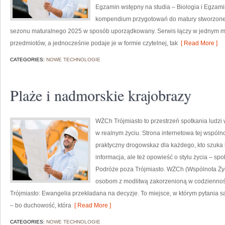
Egzamin wstępny na studia – Biologia i Egzami
kompendium przygotowań do matury stworzone z
sezonu maturalnego 2025 w sposób uporządkowany. Serwis łączy w jednym mi
przedmiotów, a jednocześnie podaje je w formie czytelnej, tak
[ Read More ]
CATEGORIES:
NOWE TECHNOLOGIE
Plaże i nadmorskie krajobrazy
WŻCh Trójmiasto to przestrzeń spotkania ludzi w
w realnym życiu. Strona internetowa tej wspóln
praktyczny drogowskaz dla każdego, kto szuka k
informacja, ale też opowieść o stylu życia – s
Podróże poza Trójmiasto. WŻCh (Wspólnota Życi
osobom z modlitwą zakorzenioną w codziennośc
Trójmiasto: Ewangelia przekładana na decyzje. To miejsce, w którym pytania są
– bo duchowość, która
[ Read More ]
CATEGORIES:
NOWE TECHNOLOGIE