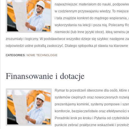
najważniejsze: materiałom do nauki, podpowie
w codziennym przyswajaniu wiedzy. To miejsce
i tata znajdzie konkret do mądrego wspierania
wykorzystania na lekcji i poza nią. Polecamy R
niemiecki (lub Inne języki obce). Ideą serwisu j
zrozumiały i logiczny. W podstawówce wszystko dzieje się szybko: następne za
odpowiedzi ustne potrafią zaskoczyć. Dlatego sptopolka.pl stawia na klarowne
CATEGORIES:
NOWE TECHNOLOGIE
Finansowanie i dotacje
Rymar to przestrzeń stworzone dla osób, któr
systemów cieplnych oraz nowoczesnych rozwią
prezentujemy kominki, systemy pompowe i szer
komforcie, bezpieczeństwie oraz efektywności w
Poradniki krok po kroku i Pytania od czytelnikó
punkcie zebrać praktyczne wskazówki i przełoż