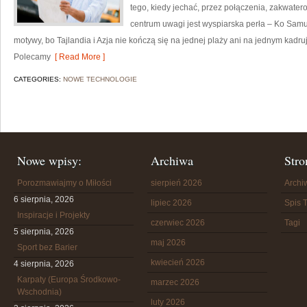
tego, kiedy jechać, przez połączenia, zakwatero
centrum uwagi jest wyspiarska perła – Ko Samui
motywy, bo Tajlandia i Azja nie kończą się na jednej plaży ani na jednym kadr
Polecamy
[ Read More ]
CATEGORIES:
NOWE TECHNOLOGIE
Nowe wpisy:
Archiwa
Stro
Porozmawiajmy o Miłości
sierpień 2026
Arch
6 sierpnia, 2026
lipiec 2026
Spis T
Inspiracje i Projekty
czerwiec 2026
Tagi
5 sierpnia, 2026
maj 2026
Sport bez Barier
kwiecień 2026
4 sierpnia, 2026
Karpaty (Europa Środkowo-
marzec 2026
Wschodnia)
luty 2026