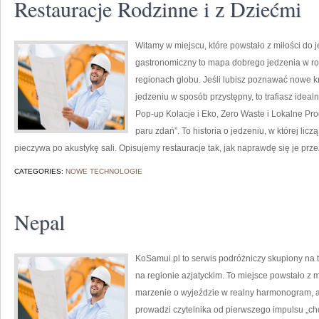
Restauracje Rodzinne i z Dziećmi
Witamy w miejscu, które powstało z miłości do 
gastronomiczny to mapa dobrego jedzenia w r
regionach globu. Jeśli lubisz poznawać nowe kn
jedzeniu w sposób przystępny, to trafiasz ideal
Pop-up Kolacje i Eko, Zero Waste i Lokalne Produ
paru zdań”. To historia o jedzeniu, w której li
pieczywa po akustykę sali. Opisujemy restauracje tak, jak naprawdę się je prz
CATEGORIES:
NOWE TECHNOLOGIE
Nepal
KoSamui.pl to serwis podróżniczy skupiony na t
na regionie azjatyckim. To miejsce powstało z 
marzenie o wyjeździe w realny harmonogram, 
prowadzi czytelnika od pierwszego impulsu „ch