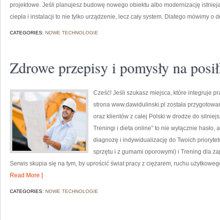
projektowe. Jeśli planujesz budowę nowego obiektu albo modernizację istnieją
ciepła i instalacji to nie tylko urządzenie, lecz cały system. Dlatego mówimy o
CATEGORIES:
NOWE TECHNOLOGIE
Zdrowe przepisy i pomysły na posił
Cześć! Jeśli szukasz miejsca, które integruje p
strona www.dawidulinski.pl została przygotowan
oraz klientów z całej Polski w drodze do silniej
Treningi i dieta online” to nie wyłącznie hasło, 
diagnozę i indywidualizację do Twoich prioryte
sprzętu i z gumami oporowymi) i Trening dla z
Serwis skupia się na tym, by uprościć świat pracy z ciężarem, ruchu użytkoweg
Read More ]
CATEGORIES:
NOWE TECHNOLOGIE