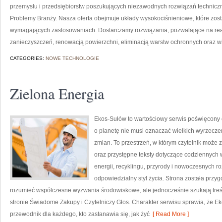
przemysłu i przedsiębiorstw poszukujących niezawodnych rozwiązań techniczn
Problemy Branży. Nasza oferta obejmuje układy wysokociśnieniowe, które zost
wymagających zastosowaniach. Dostarczamy rozwiązania, pozwalające na re
zanieczyszczeń, renowacją powierzchni, eliminacją warstw ochronnych oraz w
CATEGORIES:
NOWE TECHNOLOGIE
Zielona Energia
Ekos-Sułów to wartościowy serwis poświęcony o
o planetę nie musi oznaczać wielkich wyrzecz
zmian. To przestrzeń, w którym czytelnik może 
oraz przystępne teksty dotyczące codziennych
energii, recyklingu, przyrody i nowoczesnych r
odpowiedzialny styl życia. Strona została przy
rozumieć współczesne wyzwania środowiskowe, ale jednocześnie szukają treś
stronie Świadome Zakupy i Czytelniczy Głos. Charakter serwisu sprawia, że E
przewodnik dla każdego, kto zastanawia się, jak żyć
[ Read More ]