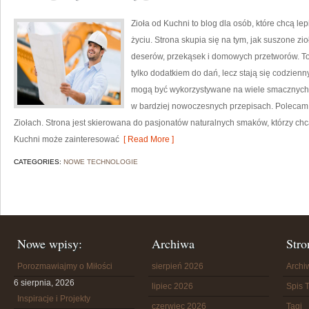
Zioła od Kuchni to blog dla osób, które chcą l
życiu. Strona skupia się na tym, jak suszone z
deserów, przekąsek i domowych przetworów. To 
tylko dodatkiem do dań, lecz stają się codzien
mogą być wykorzystywane na wiele smacznych s
w bardziej nowoczesnych przepisach. Polecam 
Ziołach. Strona jest skierowana do pasjonatów naturalnych smaków, którzy chc
Kuchni może zainteresować
[ Read More ]
CATEGORIES:
NOWE TECHNOLOGIE
Nowe wpisy:
Archiwa
Stro
Porozmawiajmy o Miłości
sierpień 2026
Arch
6 sierpnia, 2026
lipiec 2026
Spis T
Inspiracje i Projekty
czerwiec 2026
Tagi