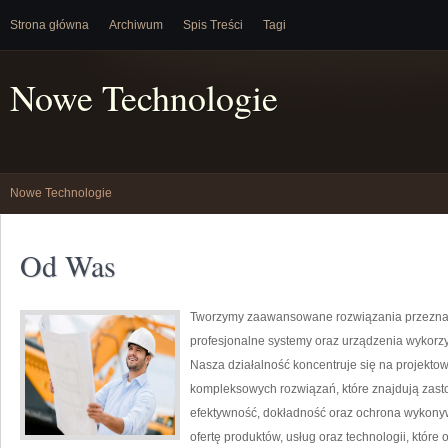
Strona główna
Archiwum
Spis Treści
Tagi
Nowe Technologie
Nowe Technologie
Od Was
Tworzymy zaawansowane rozwiązania przeznac
profesjonalne systemy oraz urządzenia wykorz
Nasza działalność koncentruje się na projektow
kompleksowych rozwiązań, które znajdują zasto
efektywność, dokładność oraz ochrona wykony
ofertę produktów, usług oraz technologii, któ