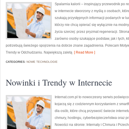
Spalarnia kalorii – inspirujący przewodnik po re
w internecie stworzony z myślą o osobach, które
szukają przystępnych informacji podanych w lud
którzy nie chcą opierać się wyłącznie na modny
życia szerzej: przez pryzmat regeneracji. Stro
zarówno osoby szukające podstaw, jak i tych, k
potrzebują świeżego spojrzenia na dobrze znane zagadnienia. Polecam Motywa
Trendy w Odchudzaniu. Największą zaletą
[ Read More ]
CATEGORIES:
NOWE TECHNOLOGIE
Nowinki i Trendy w Internecie
Internat.com.pl to nowoczesny serwis poświęco
kojarzą się z codziennym korzystaniem z smar
dla osób, które chcą przyswoić świecie interne
chmury, hostingu, cyberbezpieczeństwa oraz p
Nowości na stronie: Internaty i Chmura i Prze