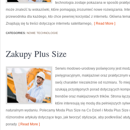
technologia zostaje pokazana w sposób praktyc
może znaleźć tu wskazówki, które pomagają zrozumieć nowe rozwiązania. Inte
przewodnika dla każdego, kto chce pewniej korzystać z internetu. Główna temat
Znajdują się tu treści dotyczące internetu satelitarnego,
[ Read More ]
CATEGORIES:
NOWE TECHNOLOGIE
Zakupy Plus Size
Serwis modowo-urodowy poświęcony jest modzi
pielęgnacyjnym, makijażowi oraz praktycznym 
swój charakter niezależnie od rozmiaru. To miej
szukają przystępnych porad dotyczących kompo
trendów oraz makijażowych trików. Strona łączy
które interesują się modą dla pełniejszych sy
naturalnym wydaniu. Polecamy Moda Plus Size na Co Dzień i Moda Plus Size 
różnorodne artykuły dotyczące tego, jak tworzyć stylizacje, aby podkreślać at
porady
[ Read More ]