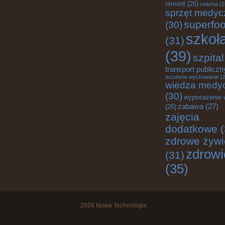
remont
(26)
rodzina
(2
sprzęt medyc
superfo
(30)
szkoł
(31)
(39)
szpital
transport publiczn
wczesne wychowanie
(2
wiedza medy
(30)
wyposażenie 
zabawa
(27)
(26)
zajęcia
dodatkowe
(
zdrowe żywi
zdrowi
(31)
(35)
2026
Nowe Technologie
.