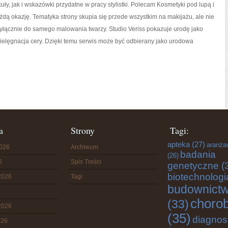
kuły, jak i wskazówki przydatne w pracy stylistki. Polecam Kosmetyki pod lupą i
ażdą okazję. Tematyka strony skupia się przede wszystkim na makijażu, ale nie
yłącznie do samego malowania twarzy. Studio Veriss pokazuje urodę jako
ielęgnacja cery. Dzięki temu serwis może być odbierany jako urodowa
a
Strony
Tagi:
apteka
(27)
aranża
2026
Archiwum
badania
(26)
6
Spis Treści
genetyczne
(
biotechnologi
2026
Tagi
budownict
choro
(33)
2026
(35)
diagnos
026