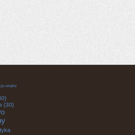
cja wnętrz
30)
a
(30)
wo
by
tyka