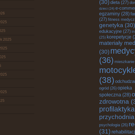
(30)
dieta
(27)
do
e-comme
dzieci
(24)
egzaminy
(28)
026
fa
(27)
fitness medyc
2025
genetyka
(30)
2025
edukacyjne
(27)
i
korepetycje
(
(25)
ik 2025
materiały me
2025
medyc
(30)
2025
(36)
mieszkanie
5
motocykl
2025
(38)
odchudza
opieka
ogród
(26)
2025
o
społeczna
(28)
zdrowotna
(
025
profilaktyka
przychodnia
re
psychologia
(26)
(31)
rehabilitac