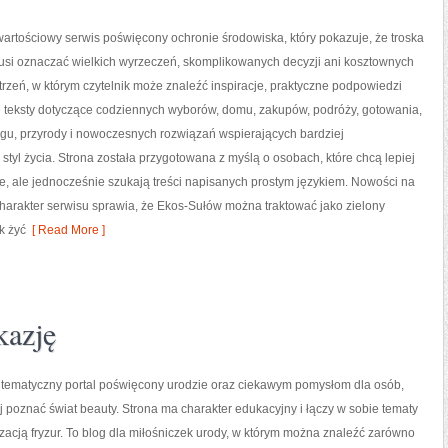
artościowy serwis poświęcony ochronie środowiska, który pokazuje, że troska
musi oznaczać wielkich wyrzeczeń, skomplikowanych decyzji ani kosztownych
trzeń, w którym czytelnik może znaleźć inspiracje, praktyczne podpowiedzi
e teksty dotyczące codziennych wyborów, domu, zakupów, podróży, gotowania,
ingu, przyrody i nowoczesnych rozwiązań wspierających bardziej
styl życia. Strona została przygotowana z myślą o osobach, które chcą lepiej
 ale jednocześnie szukają treści napisanych prostym językiem. Nowości na
harakter serwisu sprawia, że Ekos-Sułów można traktować jako zielony
k żyć
[ Read More ]
kazję
o tematyczny portal poświęcony urodzie oraz ciekawym pomysłom dla osób,
ej poznać świat beauty. Strona ma charakter edukacyjny i łączy w sobie tematy
izacją fryzur. To blog dla miłośniczek urody, w którym można znaleźć zarówno