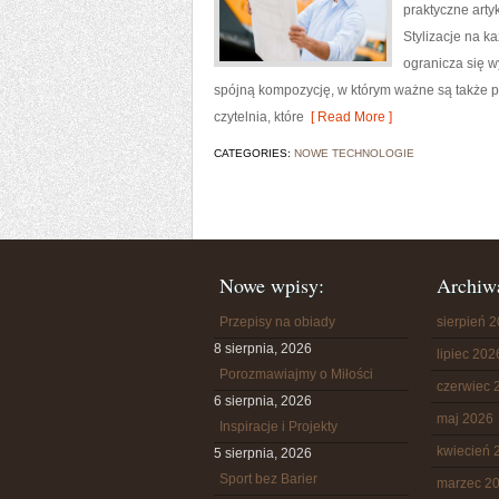
praktyczne arty
Stylizacje na k
ogranicza się w
spójną kompozycję, w którym ważne są także p
czytelnia, które
[ Read More ]
CATEGORIES:
NOWE TECHNOLOGIE
Nowe wpisy:
Archiw
Przepisy na obiady
sierpień 
8 sierpnia, 2026
lipiec 202
Porozmawiajmy o Miłości
czerwiec 
6 sierpnia, 2026
maj 2026
Inspiracje i Projekty
kwiecień 
5 sierpnia, 2026
Sport bez Barier
marzec 2