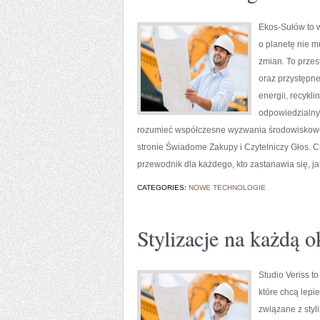
Ekos-Sułów to w
o planetę nie 
zmian. To przes
oraz przystępn
energii, recykl
odpowiedzialny 
rozumieć współczesne wyzwania środowiskowe,
stronie Świadome Zakupy i Czytelniczy Głos. C
przewodnik dla każdego, kto zastanawia się, ja
CATEGORIES:
NOWE TECHNOLOGIE
Stylizacje na każdą o
Studio Veriss t
które chcą lepi
związane z styl