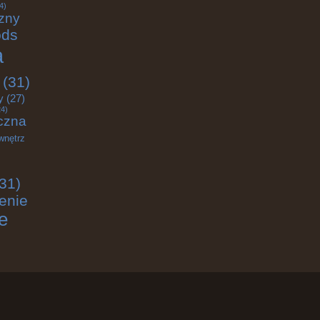
4)
zny
ods
a
(31)
y
(27)
4)
czna
wnętrz
31)
enie
e