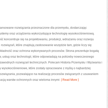
nsowane rozwiązania przeznaczone dla przemysłu, dostarczając
systemy oraz urządzenia wykorzystujące technologię wysokociśnieniową.
ść koncentruje się na projektowaniu, produkcji, wdrażaniu oraz rozwoju
ozwiązań, które znajdują zastosowanie wszędzie tam, gdzie liczy się
okładność oraz ochrona wykonywanych procesów. Strona prezentuje bogatą
w, usług oraz technologii, które odpowiadają na potrzeby nowoczesnego
ezawodnych rozwiązań technicznych. Polecam Historia Przemysłu i Wyzwania i
y wysokociśnieniowe, które zostały opracowane z myślą o najbardziej
ozwiązania, pozwalające na realizację procesów związanych z usuwaniem
nacją warstw ochronnych oraz wieloma innymi
[ Read More ]