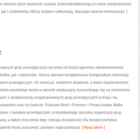
, ale również duch dawnych czasów. AutomotiveBearings.pl może zainteresować
ak i czytelników, którzy dopiero odkrywają, dlaczego dawna motoryzacja
[
e
owanych grup przestępczych od wielu lat budzi ogromne zainteresowanie
istów, jak i odbiorców. Strona stanowi kompleksowe kompendium informacji
pom przestępczym, ich ewolucji, modelom działania, a także współczesnym
erwis prezentuje temat w sposób edukacyjny, koncentrując się na omówieniu
ych z działalnością zorganizowanych grup przestępczych w kraju, na
opejskim oraz na świecie. Polecam Broń i Przemoc i Prawo kontra Mafia.
ązane z światem przestępczym, przedstawiając sposoby organizacji grup
wania, a także znaczenie tego rodzaju działalności dla bezpieczeństwa
czytelnik może zrozumieć zarówno najważniejsze
[ Read More ]