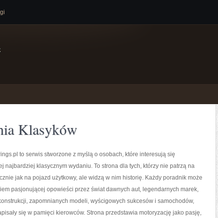
gi
e
nia Klasyków
ngs.pl to serwis stworzone z myślą o osobach, które interesują się
ej najbardziej klasycznym wydaniu. To strona dla tych, którzy nie patrzą na
nie jak na pojazd użytkowy, ale widzą w nim historię. Każdy poradnik może
kiem pasjonującej opowieści przez świat dawnych aut, legendarnych marek,
onstrukcji, zapomnianych modeli, wyścigowych sukcesów i samochodów,
zapisały się w pamięci kierowców. Strona przedstawia motoryzację jako pasję,