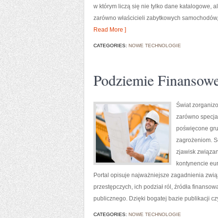
w którym liczą się nie tylko dane katalogowe
zarówno właścicieli zabytkowych samochodów, j
Read More ]
CATEGORIES:
NOWE TECHNOLOGIE
Podziemie Finansow
Świat zorganiz
zarówno specjal
poświęcone gru
zagrożeniom. S
zjawisk związan
kontynencie eur
Portal opisuje najważniejsze zagadnienia zwi
przestępczych, ich podział ról, źródła finanso
publicznego. Dzięki bogatej bazie publikacji 
CATEGORIES:
NOWE TECHNOLOGIE