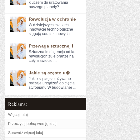
kluczem do uratowania
naszego ⁣planety? ...
Rewolucja w ochronie
W dzisiejszych czasach‍
innowacje technologiczne
sięgają coraz to nowych ...
Przewaga sztucznej i
Sztuczna inteligencja od lat
rewolucjonizuje ⁢branże na
całym świecie, ...
Jakie są często u�
Jakie są często używane
rodzaje urządzeń do cięcia
styropianu W budowlanej ...
Reklama:
Więcej tutaj
Przeczytaj pełną wersję tutaj
Sprawdź więcej tutaj