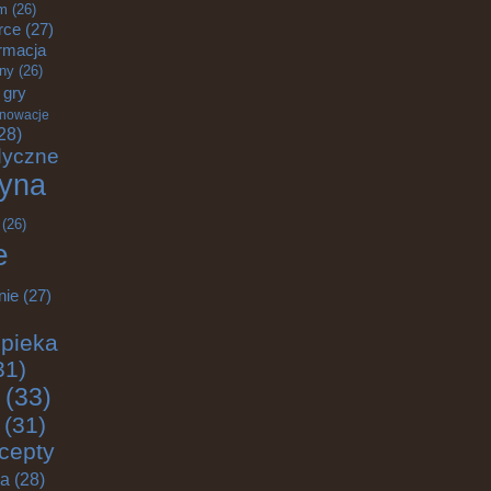
m
(26)
rce
(27)
rmacja
zny
(26)
gry
nnowacje
28)
dyczne
yna
(26)
e
nie
(27)
pieka
31)
(33)
(31)
cepty
ja
(28)