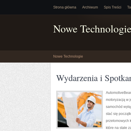
Strona główna
Archiwum
Spis Treści
Ta
Nowe Technologi
Nowe Technologie
Wydarzenia i Spotka
AutomotiveBeari
motoryzacją w j
samochód wyłącz
stać się począt
przełomowych k
które na stałe 