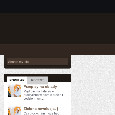
POPULAR
RECENT
Przepisy na obiady
Mądrość na Talerzu –
praktyczna wiedza o diecie i
codziennym ...
Zielona rewolucja: j
Czy blockchain może być