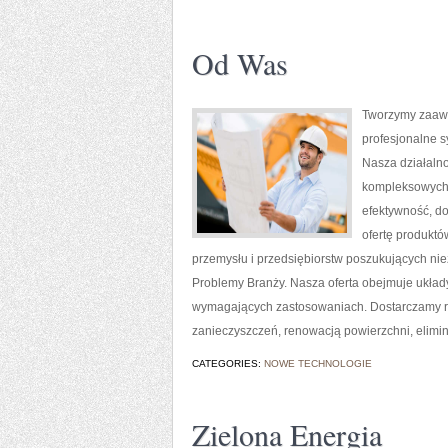
Od Was
Tworzymy zaawa
profesjonalne 
Nasza działalno
kompleksowych r
efektywność, d
ofertę produktó
przemysłu i przedsiębiorstw poszukujących ni
Problemy Branży. Nasza oferta obejmuje układ
wymagających zastosowaniach. Dostarczamy r
zanieczyszczeń, renowacją powierzchni, elimi
CATEGORIES:
NOWE TECHNOLOGIE
Zielona Energia