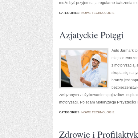
może być przyjemna, a regularne ćwiczenia m
CATEGORIES:
NOWE TECHNOLOGIE
Azjatyckie Potęgi
Auto Jarmark to
miejsce tworzon
z motoryzacją, 
skupia się na t
branży jest nap
bezpieczeństwie
związanych z użytkowaniem pojazdów. Inspiracją
motoryzacji. Polecam Motoryzacja Przyszłości i 
CATEGORIES:
NOWE TECHNOLOGIE
Zdrowie i Profilakty