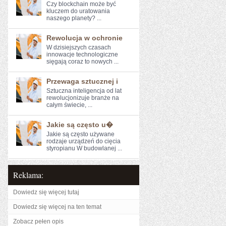
Czy blockchain może być
kluczem do uratowania
naszego ⁣planety? ...
Rewolucja w ochronie
W dzisiejszych czasach‍
innowacje technologiczne
sięgają coraz to nowych ...
Przewaga sztucznej i
Sztuczna inteligencja od lat
rewolucjonizuje ⁢branże na
całym świecie, ...
Jakie są często u�
Jakie są często używane
rodzaje urządzeń do cięcia
styropianu W budowlanej ...
Reklama:
Dowiedz się więcej tutaj
Dowiedz się więcej na ten temat
Zobacz pełen opis