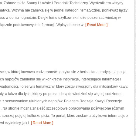
 Zobacz także Sauny i Łaźnie i Poradnik Techniczny. Wyróżnikiem witryny
ematyka. Witryna nie zamyka się w jednej kategorii tematycznej, ponieważ łączy
ess w domu i ogrodzie. Dzięki temu użytkownik może poszerzać wiedzę w
wyłącznie podstawowych informacji. Wpisy obecne w
[ Read More ]
ejsce, w której kawowa codzienność spotyka się z herbacianą tradycją, a pasja
h napojów zamienia się w konkretne inspiracje, interesujące informacje i
wiadomości. To serwis tematyczny, który został stworzony dla miłośników kawy,
aty, a także dla tych, którzy po prostu chcą dowiedzieć się więcej codzienne
ne z serwowaniem ulubionych napojów. Polecam Rodzaje Kawy i Recenzje
i. Na stronie można znaleźć szczegółowe opracowania poświęcone różnym
szerzej pojętej kulturze picia. To portal, które zestawia użytkowe informacje z
 czytelnicy, jak i
[ Read More ]