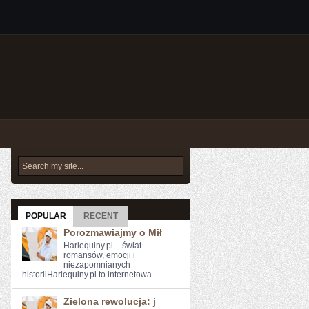
POPULAR
RECENT
Porozmawiajmy o Mił
Harlequiny.pl – świat
romansów, emocji i
niezapomnianych
historiiHarlequiny.pl to internetowa ...
Zielona rewolucja: j