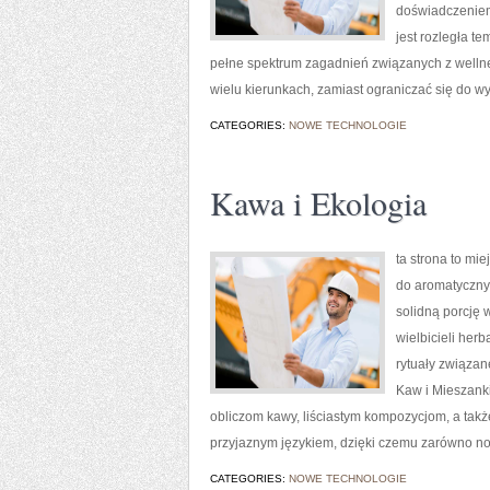
doświadczeniem.
jest rozległa t
pełne spektrum zagadnień związanych z welln
wielu kierunkach, zamiast ograniczać się do 
CATEGORIES:
NOWE TECHNOLOGIE
Kawa i Ekologia
ta strona to mi
do aromatycznyc
solidną porcję 
wielbicieli herb
rytuały związa
Kaw i Mieszank
obliczom kawy, liściastym kompozycjom, a także 
przyjaznym językiem, dzięki czemu zarówno nowi
CATEGORIES:
NOWE TECHNOLOGIE