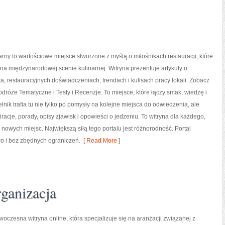
narny to wartościowe miejsce stworzone z myślą o miłośnikach restauracji, które
 na międzynarodowej scenie kulinarnej. Witryna prezentuje artykuły o
a, restauracyjnych doświadczeniach, trendach i kulisach pracy lokali. Zobacz
odróże Tematyczne i Testy i Recenzje. To miejsce, które łączy smak, wiedzę i
elnik trafia tu nie tylko po pomysły na kolejne miejsca do odwiedzenia, ale
iracje, porady, opisy zjawisk i opowieści o jedzeniu. To witryna dla każdego,
e nowych miejsc. Największą siłą tego portalu jest różnorodność. Portal
o i bez zbędnych ograniczeń.
[ Read More ]
ganizacja
owoczesna witryna online, która specjalizuje się na aranżacji związanej z