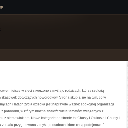
gi
e
kawe miejsce w sieci stworzone z myślą o rodzicach, którzy szukają
skazówek dotyczących noworodków. Strona skupia się na tym, co w
iącach i latach życia dziecka jest naprawdę ważne: spokojnej organizacji
ce z poradami, w którym można znaleźć wiele tematów związanych z
u z niemowlakiem. Nowe kategorie na stronie to: Chusty i Otulacze i Chusty i
na została przygotowana z myślą o osobach, które chcą podejmować