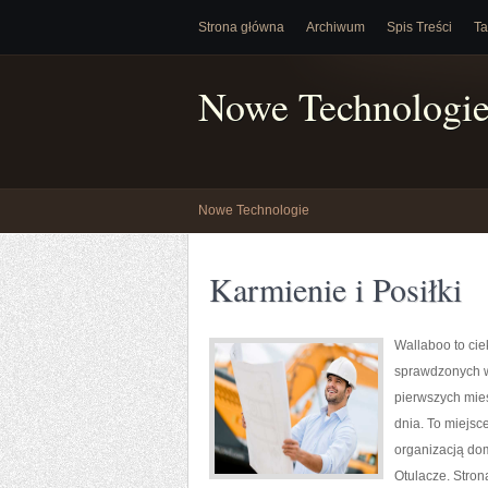
Strona główna
Archiwum
Spis Treści
Ta
Nowe Technologi
Nowe Technologie
Karmienie i Posiłki
Wallaboo to cie
sprawdzonych w
pierwszych mies
dnia. To miejs
organizacją dom
Otulacze. Stro