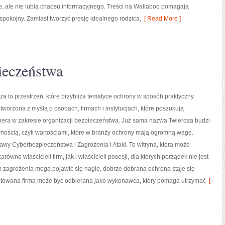
, ale nie lubią chaosu informacyjnego. Treści na Wallaboo pomagają
spokojny. Zamiast tworzyć presję idealnego rodzica,
[ Read More ]
ieczeństwa
a to przestrzeń, które przybliża tematyce ochrony w sposób praktyczny.
stworzona z myślą o osobach, firmach i instytucjach, które poszukują
nera w zakresie organizacji bezpieczeństwa. Już sama nazwa Twierdza budzi
nością, czyli wartościami, które w branży ochrony mają ogromną wagę.
wy Cyberbezpieczeństwa i Zagrożenia i Ataki. To witryna, która może
równo właścicieli firm, jak i właścicieli posesji, dla których porządek nie jest
ym zagrożenia mogą pojawić się nagle, dobrze dobrana ochrona staje się
towana firma może być odbierana jako wykonawca, który pomaga utrzymać
[