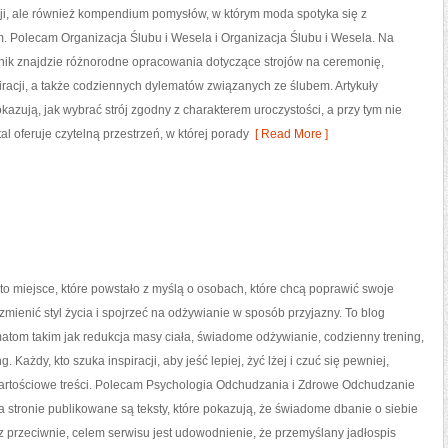
cji, ale również kompendium pomysłów, w którym moda spotyka się z
. Polecam Organizacja Ślubu i Wesela i Organizacja Ślubu i Wesela. Na
nik znajdzie różnorodne opracowania dotyczące strojów na ceremonię,
iracji, a także codziennych dylematów związanych ze ślubem. Artykuły
azują, jak wybrać strój zgodny z charakterem uroczystości, a przy tym nie
 oferuje czytelną przestrzeń, w której porady
[ Read More ]
to miejsce, które powstało z myślą o osobach, które chcą poprawić swoje
mienić styl życia i spojrzeć na odżywianie w sposób przyjazny. To blog
tom takim jak redukcja masy ciała, świadome odżywianie, codzienny trening,
g. Każdy, kto szuka inspiracji, aby jeść lepiej, żyć lżej i czuć się pewniej,
 wartościowe treści. Polecam Psychologia Odchudzania i Zdrowe Odchudzanie
 stronie publikowane są teksty, które pokazują, że świadome dbanie o siebie
 przeciwnie, celem serwisu jest udowodnienie, że przemyślany jadłospis