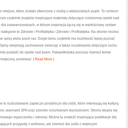
o miejsce, które zostało stworzone z myślą o właścicielach pupili. To centrum
tórym czytelnik znajdzie inspirujące materiały dotyczące codziennej opieki nad
 dla zaawansowanych, w którym inspiracja łączą się w wartościowy zestaw
 kategorie to Zdrowie i Profilaktyka i Zdrowie i Profilaktyka. Na stronie można
e opisy wielu psich ras. Dzięki temu czytelnik ma możliwość lepiej poznać
 Opisy obejmują zachowanie zwierząt, a także oczekiwania dotyczące ruchu.
domie podejść do opieki nad psem. Pakawilkolaka porusza również temat
ematyczny, ponieważ
[ Read More ]
ne to rozbudowane zaplecze poradnicze dla osób, które interesują się kulturą
ami, wannami SPA oraz szeroko rozumianym wyciszeniem. Strona skupia się
mowego wypoczynku i odnowy. Można tu znaleźć inspirujące publikacje dla
ających przygodę z wellness, ale również dla osób z większym