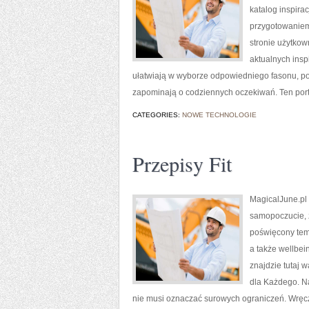
katalog inspira
przygotowaniem
stronie użytkow
aktualnych insp
ułatwiają w wyborze odpowiedniego fasonu, pok
zapominają o codziennych oczekiwań. Ten portal
CATEGORIES:
NOWE TECHNOLOGIE
Przepisy Fit
MagicalJune.pl 
samopoczucie, z
poświęcony tema
a także wellbein
znajdzie tutaj
dla Każdego. Na
nie musi oznaczać surowych ograniczeń. Wręcz