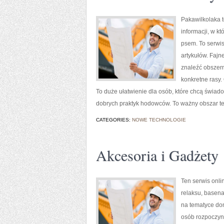
Pakawilkolaka t
informacji, w k
psem. To serwis
artykułów. Fajne
znaleźć obszern
konkretne rasy.
To duże ułatwienie dla osób, które chcą świa
dobrych praktyk hodowców. To ważny obszar t
CATEGORIES:
NOWE TECHNOLOGIE
Akcesoria i Gadżety
Ten serwis onli
relaksu, basen
na tematyce do
osób rozpoczyn