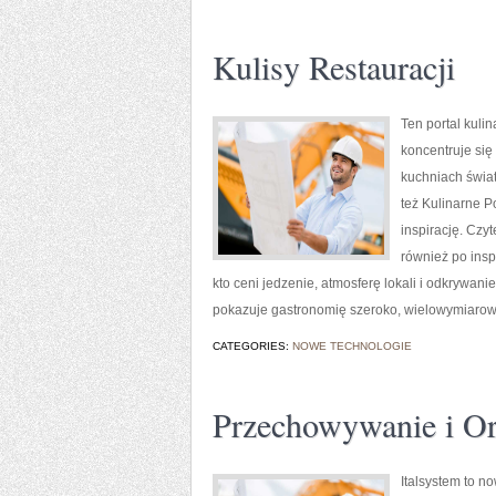
Kulisy Restauracji
Ten portal kuli
koncentruje się
kuchniach świat
też Kulinarne P
inspirację. Czyt
również po insp
kto ceni jedzenie, atmosferę lokali i odkrywani
pokazuje gastronomię szeroko, wielowymiarow
CATEGORIES:
NOWE TECHNOLOGIE
Przechowywanie i Or
Italsystem to n