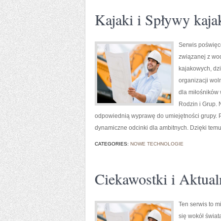
Kajaki i Spływy kaj
Serwis poświęco
związanej z wod
kajakowych, dz
organizacji wol
dla miłośników
Rodzin i Grup. 
odpowiednią wyprawę do umiejętności grupy. Pub
dynamiczne odcinki dla ambitnych. Dzięki tem
CATEGORIES:
NOWE TECHNOLOGIE
Ciekawostki i Aktua
Ten serwis to m
się wokół świat