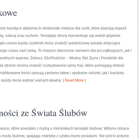
akowe
ny turystyce aktywnej to doskonałe miejsce dla osób, które planują wyjazd
ą, naturą oraz ruchem. Tematyka strony koncentruje się wokół spływów
ięki czemu każdy czytelnik może znaleźć wartościowe porady dotyczące
nego czasu nad rzeką. To miejsce stworzone zarówno dla początkujących, jak i
 wodnych wypraw. Zobacz: EkoPodróże – Wodny Styl Życia i Poradniki dla
Na stronie można znaleźć rozbudowane opisy tras, które pomagają dobrać
likowane treści opisują zarówno łatwe i spokojne odcinki, jak i bardziej
u każdy może wybrać wariant idealny
[ Read More ]
lności ze Świata Ślubów
iejsce, które powstało z myślą o miłośnikach tematyki ślubnej. Witryna obraca
a mody ślubnej, spajając estetykę z użytecznymi poradami. Nie jest to jedynie