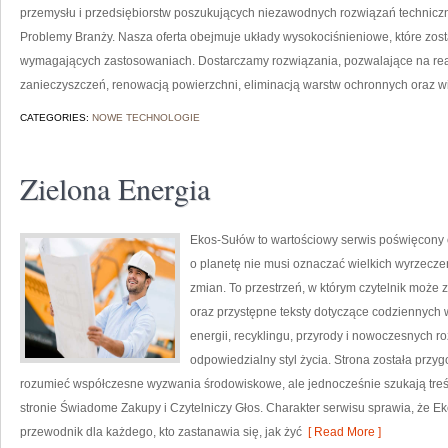
przemysłu i przedsiębiorstw poszukujących niezawodnych rozwiązań techniczn
Problemy Branży. Nasza oferta obejmuje układy wysokociśnieniowe, które zost
wymagających zastosowaniach. Dostarczamy rozwiązania, pozwalające na re
zanieczyszczeń, renowacją powierzchni, eliminacją warstw ochronnych oraz w
CATEGORIES:
NOWE TECHNOLOGIE
Zielona Energia
Ekos-Sułów to wartościowy serwis poświęcony o
o planetę nie musi oznaczać wielkich wyrzecz
zmian. To przestrzeń, w którym czytelnik może 
oraz przystępne teksty dotyczące codziennych
energii, recyklingu, przyrody i nowoczesnych r
odpowiedzialny styl życia. Strona została przy
rozumieć współczesne wyzwania środowiskowe, ale jednocześnie szukają treś
stronie Świadome Zakupy i Czytelniczy Głos. Charakter serwisu sprawia, że E
przewodnik dla każdego, kto zastanawia się, jak żyć
[ Read More ]