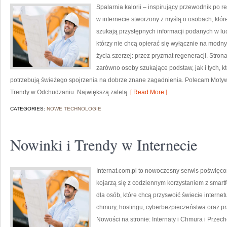
Spalarnia kalorii – inspirujący przewodnik po re
w internecie stworzony z myślą o osobach, które
szukają przystępnych informacji podanych w lud
którzy nie chcą opierać się wyłącznie na modny
życia szerzej: przez pryzmat regeneracji. Stro
zarówno osoby szukające podstaw, jak i tych, k
potrzebują świeżego spojrzenia na dobrze znane zagadnienia. Polecam Motywa
Trendy w Odchudzaniu. Największą zaletą
[ Read More ]
CATEGORIES:
NOWE TECHNOLOGIE
Nowinki i Trendy w Internecie
Internat.com.pl to nowoczesny serwis poświęco
kojarzą się z codziennym korzystaniem z smar
dla osób, które chcą przyswoić świecie interne
chmury, hostingu, cyberbezpieczeństwa oraz p
Nowości na stronie: Internaty i Chmura i Prze