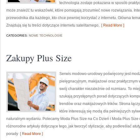
technologia zostaje pokazana w sposób praktyc
może znaleźć tu wskazówki, które pomagają zrozumieć nowe rozwiązania. Inte
przewodnika dla każdego, kto chce pewniej korzystać z internetu. Główna temat
Znajdują się tu treści dotyczące internetu satelitarnego,
[ Read More ]
CATEGORIES:
NOWE TECHNOLOGIE
Zakupy Plus Size
Serwis modowo-urodowy poświęcony jest modzi
pielęgnacyjnym, makijażowi oraz praktycznym 
swój charakter niezależnie od rozmiaru. To miej
szukają przystępnych porad dotyczących kompo
trendów oraz makijażowych trików. Strona łączy
które interesują się modą dla pełniejszych sy
naturalnym wydaniu. Polecamy Moda Plus Size na Co Dzień i Moda Plus Size 
różnorodne artykuły dotyczące tego, jak tworzyć stylizacje, aby podkreślać at
porady
[ Read More ]