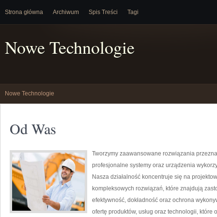
Strona główna
Archiwum
Spis Treści
Tagi
Nowe Technologie
Nowe Technologie
Od Was
Tworzymy zaawansowane rozwiązania przeznac
profesjonalne systemy oraz urządzenia wykorz
Nasza działalność koncentruje się na projektow
kompleksowych rozwiązań, które znajdują zasto
efektywność, dokładność oraz ochrona wykony
ofertę produktów, usług oraz technologii, któ