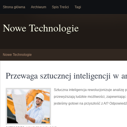
Strona główna
Archiwum
Spis Treści
Tagi
Nowe Technologie
Nowe Technologie
Przewaga sztucznej inteligencji w a
Sztuczna inteligencja rewolucjonizuje analizę p
przewyższają ludzkie możliwości, zapewniając 
jesteśmy gotowi na przyszłość z AI? Odpowied