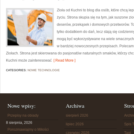
Zioła od Kuchni to blog dla osób, które chcą l
życiu. Strona skupia się na tym, jak suszone z
deserów, przekąsek i domowych przetworów. To 
tylko dodatkiem do dań, lecz stają się codzien
mogą być wykorzystywane na wiele smacznych s
w bardziej nowoczesnych przepisach. Polecam 
Ziołach. Strona jest skierowana do pasjonatów naturalnych smaków, którzy chc
Kuchni może zainteresować
[ Read More ]
CATEGORIES:
NOWE TECHNOLOGIE
Nowe wpisy:
Archiwa
Stro
Przepisy na obiady
sierpień 2026
Arch
8 sierpnia, 2026
lipiec 2026
Spis T
Porozmawiajmy o Miłości
czerwiec 2026
Tagi