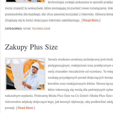
technologia zostaje pokazana w sposób praktyc
może znaleźć tu wskazówki, które pomagają zrozumieć nowe rozwiązania. Inte
przewodnika dla każdego, kto chce pewniej korzystać z internetu. Główna temat
Znajdują się tu treści dotyczące internetu satelitarnego,
[ Read More ]
CATEGORIES:
NOWE TECHNOLOGIE
Zakupy Plus Size
Serwis modowo-urodowy poświęcony jest modzi
pielęgnacyjnym, makijażowi oraz praktycznym 
swój charakter niezależnie od rozmiaru. To miej
szukają przystępnych porad dotyczących kompo
trendów oraz makijażowych trików. Strona łączy
które interesują się modą dla pełniejszych sy
naturalnym wydaniu. Polecamy Moda Plus Size na Co Dzień i Moda Plus Size 
różnorodne artykuły dotyczące tego, jak tworzyć stylizacje, aby podkreślać at
porady
[ Read More ]