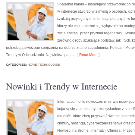
Spalarnia kalorii – inspirujący przewodnik po re
w internecie stworzony z myślą o osobach, które
szukają przystępnych informacji podanych w lud
którzy nie chcą opierać się wyłącznie na modny
życia szerzej: przez pryzmat regeneracji. Stro
zarówno osoby szukające podstaw, jak i tych, k
potrzebują świeżego spojrzenia na dobrze znane zagadnienia. Polecam Motywa
Trendy w Odchudzaniu. Największą zaletą
[ Read More ]
CATEGORIES:
NOWE TECHNOLOGIE
Nowinki i Trendy w Internecie
Internat.com.pl to nowoczesny serwis poświęco
kojarzą się z codziennym korzystaniem z smar
dla osób, które chcą przyswoić świecie interne
chmury, hostingu, cyberbezpieczeństwa oraz p
Nowości na stronie: Internaty i Chmura i Prze