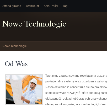
Strona główna
Archiwum
Spis Treści
Tagi
Nowe Technologie
Nowe Technologie
Od Was
Tworzymy zaawansowane rozwiązania przeznac
profesjonalne systemy oraz urządzenia wykorz
Nasza działalność koncentruje się na projektow
kompleksowych rozwiązań, które znajdują zasto
efektywność, dokładność oraz ochrona wykony
ofertę produktów, usług oraz technologii, któ