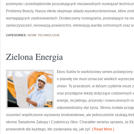
przemysłu i przedsiębiorstw poszukujących niezawodnych rozwiązań techniczn
Problemy Branży. Nasza oferta obejmuje układy wysokociśnieniowe, które zost
wymagających zastosowaniach. Dostarczamy rozwiązania, pozwalające na re
zanieczyszczeń, renowacją powierzchni, eliminacją warstw ochronnych oraz w
CATEGORIES:
NOWE TECHNOLOGIE
Zielona Energia
Ekos-Sułów to wartościowy serwis poświęcony o
o planetę nie musi oznaczać wielkich wyrzecz
zmian. To przestrzeń, w którym czytelnik może 
oraz przystępne teksty dotyczące codziennych
energii, recyklingu, przyrody i nowoczesnych r
odpowiedzialny styl życia. Strona została przy
rozumieć współczesne wyzwania środowiskowe, ale jednocześnie szukają treś
stronie Świadome Zakupy i Czytelniczy Głos. Charakter serwisu sprawia, że E
przewodnik dla każdego, kto zastanawia się, jak żyć
[ Read More ]