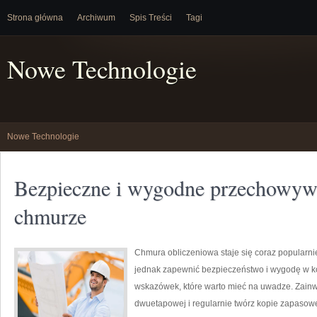
Strona główna
Archiwum
Spis Treści
Tagi
Nowe Technologie
Nowe Technologie
Bezpieczne i wygodne przechowyw
chmurze
Chmura obliczeniowa staje się coraz popularn
jednak zapewnić bezpieczeństwo i wygodę w kor
wskazówek, które warto mieć na uwadze. Zainwes
dwuetapowej i regularnie twórz kopie zapasow