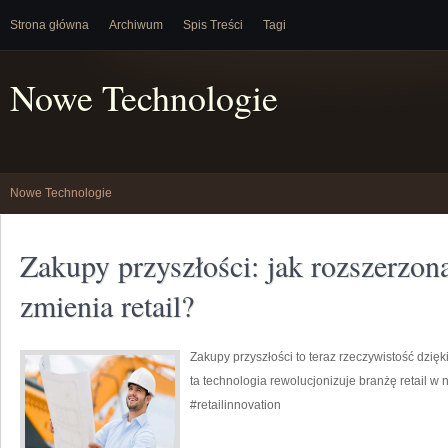
Strona główna
Archiwum
Spis Treści
Tagi
Nowe Technologie
Nowe Technologie
Zakupy przyszłości: jak rozszerzon
zmienia retail?
Zakupy przyszłości to teraz rzeczywistość dzięk
ta technologia rewolucjonizuje branżę retail 
#retailinnovation