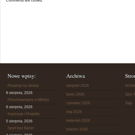
Comments are closed.
Nowe wpisy:
Archiwa
Stro
Przepisy na obiady
sierpień 2026
Arch
8 sierpnia, 2026
lipiec 2026
Spis T
Porozmawiajmy o Miłości
czerwiec 2026
Tagi
6 sierpnia, 2026
maj 2026
Inspiracje i Projekty
kwiecień 2026
5 sierpnia, 2026
Sport bez Barier
marzec 2026