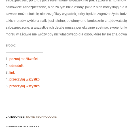
zabezpieczeń, po to by jakiś ewentualny wypadek nie pokrzyżował ich planów.
całkowicie zabezpieczone, a co za tym idzie osoby, jakie z nich korzystają n
zawsze może stać się nieszczęśliwy wypadek, który będzie zagrażał życiu ludzi, 
takich rejsów wybiera statki jest istotne, powinny one koniecznie znajdować si
zabezpieczone, a wszystkie ich detale muszą perfekcyjnie spełniać swoje funk
morzu właściwie nie wróżyłoby nic właściwego dla osób, które by się znajdował
źródło:
———————————
1.
poznaj możliwości
2.
odnośnik
3.
link
4.
przeczytaj wszystko
5.
przeczytaj wszystko
CATEGORIES:
NOWE TECHNOLOGIE