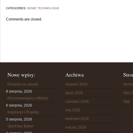
CATEGORIES:
NOWE TECHNOLOGIE
Comments are closed.
Nowe wpisy:
Archiwa
Stro
Przepisy na obiady
sierpień 2026
Arch
8 sierpnia, 2026
lipiec 2026
Spis T
Porozmawiajmy o Miłości
czerwiec 2026
Tagi
6 sierpnia, 2026
maj 2026
Inspiracje i Projekty
kwiecień 2026
5 sierpnia, 2026
Sport bez Barier
marzec 2026