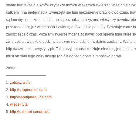
O
stanie być także dla kotów czy także innych większych zwierząt. W salonie fun
S
S
całkiem inna pielęgnacja. Zwierzęta się tam niezmiernie prawidłowo czuja, b
Z
P
są tam myte, suszone, obcinane są paznokcie, strzyżone włosy czy również pi
przekonało się już wiele osób i zwierzęta również to polubiły. Powstaje coraz t
zaoszczędzić czas. Poza tym zwierze można zostawić pod opieką figur które się
zwierzęcia trwa około godziny po czym wychodzi on wybitnie zadbany. Warto
http://www.lecznicawyzyny.pl/. Taka przyjemność kosztuje niemniej jednak dla wł
musi on sam tego wszystkiego robić a do tego dostaje mnóstwo porad.
źródło:
———————————
1.
zobacz wpis
2.
http://sappeurcorps.de
3.
http://sapulpaequine.com
4.
więcej tutaj
5.
http://sattlerei-cender.de