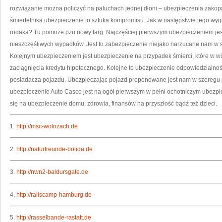
rozwiązanie można policzyć na paluchach jednej dłoni – ubezpieczenia zakop
śmiertelnika ubezpieczenie to sztuka kompromisu. Jak w następstwie tego wy
rodaka? Tu pomoże pzu nowy targ. Najczęściej pierwszym ubezpieczeniem je
nieszczęśliwych wypadków. Jest to zabezpieczenie niejako narzucane nam w sz
Kolejnym ubezpieczeniem jest ubezpieczenie na przypadek śmierci, które w 
zaciągnięcia kredytu hipotecznego. Kolejne to ubezpieczenie odpowiedzialnoś
posiadacza pojazdu. Ubezpieczając pojazd proponowane jest nam w szeregu pr
ubezpieczenie Auto Casco jest na ogół pierwszym w pełni ochotniczym ubezp
się na ubezpieczenie domu, zdrowia, finansów na przyszłość bądź też dzieci.
1.
http://msc-wolnzach.de
2.
http://naturfreunde-bolida.de
3.
http://nwn2-baldursgate.de
4.
http://railscamp-hamburg.de
5.
http://rasselbande-rastatt.de