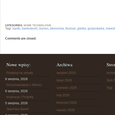
CATEGORIES:
NOWE TECHNOLOGIE
Tagi:
banki
,
bankowość
,
biznes
,
ekonomia
,
finanse
,
giełda
,
gospodarka
,
inwest
Comments are closed.
Nowe wpisy:
Archiwa
Stro
Przepisy na obiady
sierpień 2026
Arch
8 sierpnia, 2026
lipiec 2026
Spis T
Porozmawiajmy o Miłości
czerwiec 2026
Tagi
6 sierpnia, 2026
maj 2026
Inspiracje i Projekty
kwiecień 2026
5 sierpnia, 2026
Sport bez Barier
marzec 2026