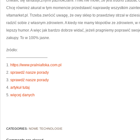
chwalić się fantastycznymi paznokciami. I nikt nie mówi, że jest trudno zadbać
Chcę również akurat w tym momencie przedstawić naprawdę wszystkim zainte
vitamarket.pl. Trzeba zwrócić uwagę, że owy sklep to prawdziwy strzał w dziesi
radzić sobie z własnym zdrowiem. A kiedy nie mamy kłopotów ze zdrowiem, 
lepszy humor. A więc jak bardzo dobrze widać, jeżeli pragniemy poprawić sw
zakupy. To w 100% jasne.
źródło:
———————————
1.
https://www.pralniafoka.com.pl
2.
sprawdź nasze porady
3.
sprawdź nasze porady
4.
artykuł tutaj
5.
więcej danych
CATEGORIES:
NOWE TECHNOLOGIE