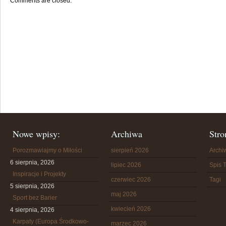
Comments are closed.
Nowe wpisy:
Archiwa
Stro
Porozmawiajmy o Miłości
sierpień 2026
Arch
6 sierpnia, 2026
lipiec 2026
Spis T
Inspiracje i Projekty
czerwiec 2026
Tagi
5 sierpnia, 2026
maj 2026
Sport bez Barier
kwiecień 2026
4 sierpnia, 2026
Karpaty (Europa Środkowo-
marzec 2026