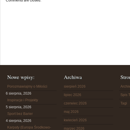
Comments are closed.
Nowe wpisy:
Archiwa
Stro
Porozmawiajmy o Miłości
sierpień 2026
Arch
6 sierpnia, 2026
lipiec 2026
Spis T
Inspiracje i Projekty
czerwiec 2026
Tagi
5 sierpnia, 2026
maj 2026
Sport bez Barier
kwiecień 2026
4 sierpnia, 2026
Karpaty (Europa Środkowo-
marzec 2026