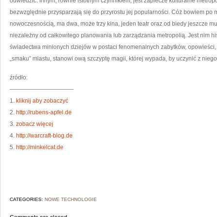
odwiedzić. Innym, równie istotnym czynnikiem, jest zaplecze kulturalne metrop
bezwzględnie przysparzają się do przyrostu jej popularności. Cóż bowiem po m
nowoczesnością, ma dwa, może trzy kina, jeden teatr oraz od biedy jeszcze m
niezależny od całkowitego planowania lub zarządzania metropolią. Jest nim hist
świadectwa minionych dziejów w postaci fenomenalnych zabytków, opowieści, 
„smaku” miastu, stanowi ową szczyptę magii, której wypada, by uczynić z nieg
źródło:
———————————
1.
kliknij aby zobaczyć
2.
http://rubens-apfel.de
3.
zobacz więcej
4.
http://warcraft-blog.de
5.
http://minkelcat.de
CATEGORIES:
NOWE TECHNOLOGIE