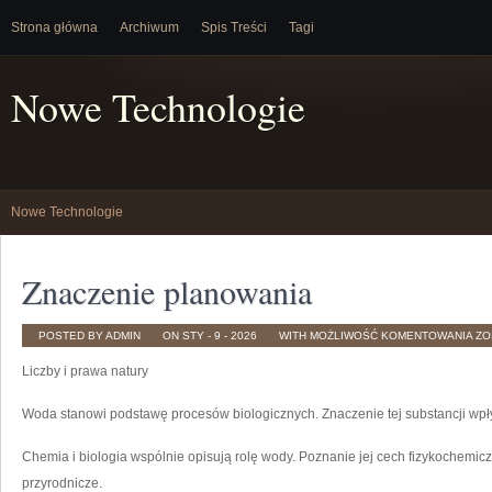
Strona główna
Archiwum
Spis Treści
Tagi
Nowe Technologie
Nowe Technologie
Znaczenie planowania
ZN
POSTED BY ADMIN
ON STY - 9 - 2026
WITH
MOŻLIWOŚĆ KOMENTOWANIA
ZO
PL
Liczby i prawa natury
Woda stanowi podstawę procesów biologicznych. Znaczenie tej substancji w
Chemia i biologia wspólnie opisują rolę wody. Poznanie jej cech fizykochemic
przyrodnicze.