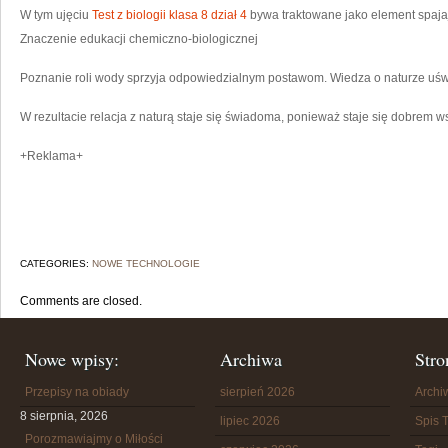
W tym ujęciu
Test z biologii klasa 8 dział 4
bywa traktowane jako element spajaj
Znaczenie edukacji chemiczno-biologicznej
Poznanie roli wody sprzyja odpowiedzialnym postawom. Wiedza o naturze uśw
W rezultacie relacja z naturą staje się świadoma, ponieważ staje się dobrem 
+Reklama+
CATEGORIES:
NOWE TECHNOLOGIE
Comments are closed.
Nowe wpisy:
Archiwa
Stro
Przepisy na obiady
sierpień 2026
Arch
8 sierpnia, 2026
lipiec 2026
Spis T
Porozmawiajmy o Miłości