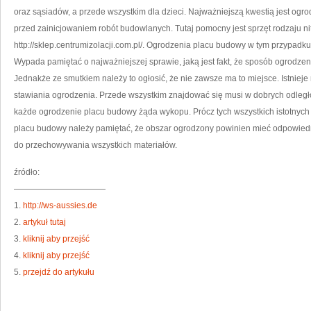
D
oraz sąsiadów, a przede wszystkim dla dzieci. Najważniejszą kwestią jest ogr
przed zainicjowaniem robót budowlanych. Tutaj pomocny jest sprzęt rodzaju 
http://sklep.centrumizolacji.com.pl/. Ogrodzenia placu budowy w tym przypadk
Wypada pamiętać o najważniejszej sprawie, jaką jest fakt, że sposób ogrodzen
Jednakże ze smutkiem należy to ogłosić, że nie zawsze ma to miejsce. Istnie
stawiania ogrodzenia. Przede wszystkim znajdować się musi w dobrych odległ
każde ogrodzenie placu budowy żąda wykopu. Prócz tych wszystkich istotnyc
placu budowy należy pamiętać, że obszar ogrodzony powinien mieć odpowiedn
do przechowywania wszystkich materiałów.
źródło:
———————————
1.
http://ws-aussies.de
2.
artykuł tutaj
3.
kliknij aby przejść
4.
kliknij aby przejść
5.
przejdź do artykułu