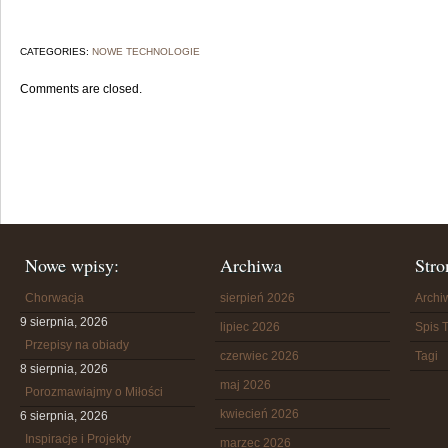
CATEGORIES:
NOWE TECHNOLOGIE
Comments are closed.
Nowe wpisy:
Archiwa
Stro
Chorwacja
sierpień 2026
Arch
9 sierpnia, 2026
lipiec 2026
Spis T
Przepisy na obiady
czerwiec 2026
Tagi
8 sierpnia, 2026
maj 2026
Porozmawiajmy o Miłości
kwiecień 2026
6 sierpnia, 2026
Inspiracje i Projekty
marzec 2026