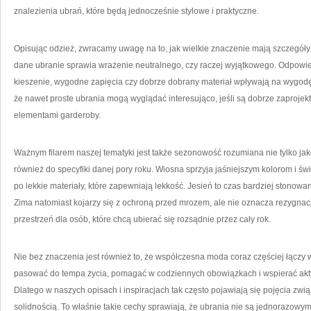
znalezienia ubrań, które będą jednocześnie stylowe i praktyczne.
Opisując odzież, zwracamy uwagę na to, jak wielkie znaczenie mają szczegóły.
dane ubranie sprawia wrażenie neutralnego, czy raczej wyjątkowego. Odpowie
kieszenie, wygodne zapięcia czy dobrze dobrany materiał wpływają na wygodę
że nawet proste ubrania mogą wyglądać interesująco, jeśli są dobrze zaprojek
elementami garderoby.
Ważnym filarem naszej tematyki jest także sezonowość rozumiana nie tylko ja
również do specyfiki danej pory roku. Wiosna sprzyja jaśniejszym kolorom i 
po lekkie materiały, które zapewniają lekkość. Jesień to czas bardziej stonowa
Zima natomiast kojarzy się z ochroną przed mrozem, ale nie oznacza rezygnacji
przestrzeń dla osób, które chcą ubierać się rozsądnie przez cały rok.
Nie bez znaczenia jest również to, że współczesna moda coraz częściej łączy
pasować do tempa życia, pomagać w codziennych obowiązkach i wspierać akty
Dlatego w naszych opisach i inspiracjach tak często pojawiają się pojęcia zw
solidnością. To właśnie takie cechy sprawiają, że ubrania nie są jednorazowym