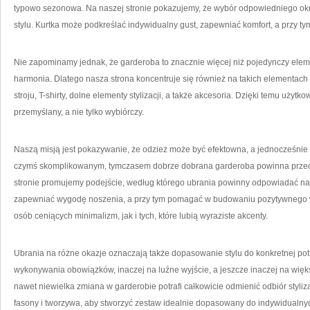
typowo sezonowa. Na naszej stronie pokazujemy, że wybór odpowiedniego okry
stylu. Kurtka może podkreślać indywidualny gust, zapewniać komfort, a przy 
Nie zapominamy jednak, że garderoba to znacznie więcej niż pojedynczy element
harmonia. Dlatego nasza strona koncentruje się również na takich elementach
stroju, T-shirty, dolne elementy stylizacji, a także akcesoria. Dzięki temu uż
przemyślany, a nie tylko wybiórczy.
Naszą misją jest pokazywanie, że odzież może być efektowna, a jednocześnie 
czymś skomplikowanym, tymczasem dobrze dobrana garderoba powinna przed
stronie promujemy podejście, według którego ubrania powinny odpowiadać na 
zapewniać wygodę noszenia, a przy tym pomagać w budowaniu pozytywnego 
osób ceniących minimalizm, jak i tych, które lubią wyraziste akcenty.
Ubrania na różne okazje oznaczają także dopasowanie stylu do konkretnej potr
wykonywania obowiązków, inaczej na luźne wyjście, a jeszcze inaczej na więk
nawet niewielka zmiana w garderobie potrafi całkowicie odmienić odbiór styli
fasony i tworzywa, aby stworzyć zestaw idealnie dopasowany do indywidualnyc