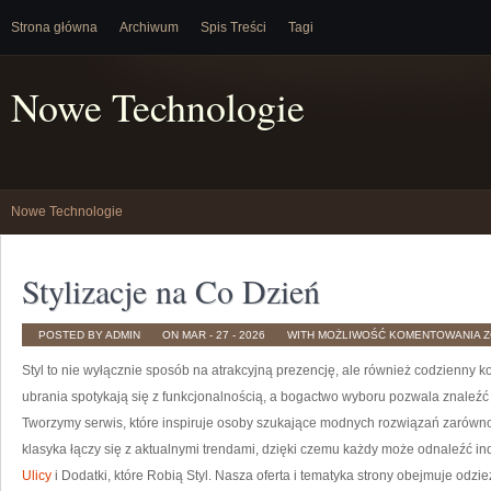
Strona główna
Archiwum
Spis Treści
Tagi
Nowe Technologie
Nowe Technologie
Stylizacje na Co Dzień
S
POSTED BY ADMIN
ON MAR - 27 - 2026
WITH
MOŻLIWOŚĆ KOMENTOWANIA
Z
N
C
Styl to nie wyłącznie sposób na atrakcyjną prezencję, ale również codzienny ko
D
ubrania spotykają się z funkcjonalnością, a bogactwo wyboru pozwala znaleźć
Tworzymy serwis, które inspiruje osoby szukające modnych rozwiązań zarówno na
klasyka łączy się z aktualnymi trendami, dzięki czemu każdy może odnaleźć in
Ulicy
i Dodatki, które Robią Styl. Nasza oferta i tematyka strony obejmuje odzie