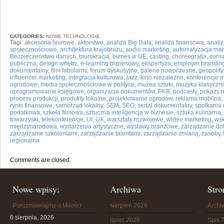
CATEGORIES:
NOWE TECHNOLOGIE
Tagi:
akcesoria biurowe
,
aktorstwo
,
analiza Big Data
,
analiza finansowa
,
analiz
społecznościowe
,
architektura krajobrazu
,
audio marketing
,
automatyzacja mar
Bezpieczeństwo danych
,
biurokracja
,
biznes w UE
,
casting
,
choreografia
,
consu
publiczna
,
design wnętrz
,
e-learning biznesowy
,
ekspertyza
,
employer brandin
dokumentalny
,
film fabularny
,
forum dyskusyjne
,
galerie nowoczesne
,
geopolit
influencer marketing
,
integracja kulturowa
,
jazz
,
kino niezależne
,
konferencje 
ogrodowe
,
media społecznościowe w polityce
,
muzea sztuki
,
muzyka klasyczn
oprogramowanie księgowe
,
organizacja dokumentów
,
PKB
,
podcasty
,
pokazy 
procesy produkcji
,
produkty lokalne
,
projektowanie ogrodów
,
reklama mobilna
,
rynki finansowe
,
samorząd lokalny
,
SEM
,
SEO
,
serial dokumentalny
,
spotkania
podatkowa
,
szkoła filmowa
,
sztuczna inteligencja w biznesie
,
sztuka kulinarna
,
towarzyski
,
telekonferencje
,
UI
,
UX
,
warsztaty rozwojowe
,
wideo marketing
,
wsk
międzynarodowa
,
wydarzenia artystyczne
,
wystawy branżowe
,
zarządzanie d
zarządzanie szkoleniami
,
zarządzanie talentami
,
zarządzanie zmianą
,
zasoby 
regionalna
Comments are closed.
Nowe wpisy:
Archiwa
Stro
Porozmawiajmy o Miłości
sierpień 2026
Arch
6 sierpnia, 2026
lipiec 2026
Spis T