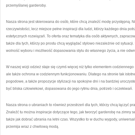
przemyślanej garderoby.
Nasza strona jest skierowana do osób, które chcą znaleźć modę przystępną. 
rzeczywistości, lecz miejsce pełne inspiracji dla ludzi, którzy każdego dnia po
estetycznych rozwiązań. To oferta oraz tematyka dla osób aktywnych, zapraco
także dla tych, którzy po prostu chcą wyglądać stylowo niezależnie od sytuacj
wolność wyboru i możliwość dopasowania stylu do własnego życia, a nie odwro
W naszej wizji odzież staje się czymś więcej niż tylko elementem codziennego 
ale także ochrona w codziennym funkcjonowaniu. Dlatego na stronie tak istot
pogodowe, a także propozycje stylizacji na spokojne dni i na bardziej urocz
być bliska człowiekowi, dopasowana do jego rytmu dnia, potrzeb i oczekiwań.
Nasza strona o ubraniach to również przestrzeń dla tych, którzy chcą łączyć
Znaleźć tu można inspiracje dotyczące tego, jak tworzyć garderobę na zimny s
także jak dobrać ubrania na letni czas. Wszystko to w duchu wygody, uniwersal
przemija wraz z chwilową modą.