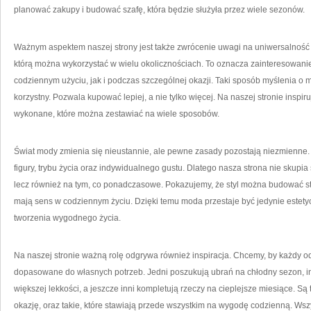
planować zakupy i budować szafę, która będzie służyła przez wiele sezonów.
Ważnym aspektem naszej strony jest także zwrócenie uwagi na uniwersalność 
którą można wykorzystać w wielu okolicznościach. To oznacza zainteresowani
codziennym użyciu, jak i podczas szczególnej okazji. Taki sposób myślenia o m
korzystny. Pozwala kupować lepiej, a nie tylko więcej. Na naszej stronie inspi
wykonane, które można zestawiać na wiele sposobów.
Świat mody zmienia się nieustannie, ale pewne zasady pozostają niezmienn
figury, trybu życia oraz indywidualnego gustu. Dlatego nasza strona nie skupia
lecz również na tym, co ponadczasowe. Pokazujemy, że styl można budować s
mają sens w codziennym życiu. Dzięki temu moda przestaje być jedynie estet
tworzenia wygodnego życia.
Na naszej stronie ważną rolę odgrywa również inspiracja. Chcemy, by każdy o
dopasowane do własnych potrzeb. Jedni poszukują ubrań na chłodny sezon, i
większej lekkości, a jeszcze inni kompletują rzeczy na cieplejsze miesiące. Są 
okazję, oraz takie, które stawiają przede wszystkim na wygodę codzienną. Wszy