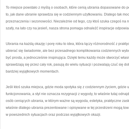
To miejsce powstało z myślą o osobach, które cenią ubrania dopasowane do pot
to, jak dane ubranie sprawdza się w codziennym użytkowaniu. Dlatego tak mo
przeznaczenia i sezonowości. Niezależnie od tego, czy ktoś szuka czegoś na 
szafy, na lato czy na jesień, nasza strona pomaga odnaleźć inspiracje odpow
Ubrania na każdą okazję i porę roku to idea, która łączy różnorodność z praktyc
ubierać się świadomie, ale bez przesadnego komplikowania codziennych wyb
być prosta, a jednocześnie inspirująca. Dzięki temu każdy może stworzyć włas
sprawdzają się przez cały rok, pasują do wielu sytuacji i pozwalają czuć się d
bardziej wyjątkowych momentach.
Jeśli ktoś szuka miejsca, gdzie moda spotyka się z codziennym życiem, gdzi
funkcjonowania, a styl nie oznacza rezygnacji z wygody, to właśnie tutaj odnajd
osób ceniących ubrania, w którym ważne są wygoda, estetyka, praktyczne zast
właśnie dlatego ubrania prezentowane i opisywane w tej przestrzeni mogą t
w powszednich sytuacjach oraz podczas wyjątkowych okazji.