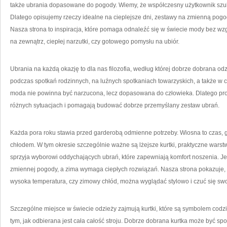
także ubrania dopasowane do pogody. Wiemy, że współczesny użytkownik szuka
Dlatego opisujemy rzeczy idealne na cieplejsze dni, zestawy na zmienną pogo
Nasza strona to inspiracja, które pomaga odnaleźć się w świecie mody bez wzg
na zewnątrz, ciepłej narzutki, czy gotowego pomysłu na ubiór.
Ubrania na każdą okazję to dla nas filozofia, według której dobrze dobrana o
podczas spotkań rodzinnych, na luźnych spotkaniach towarzyskich, a także w 
moda nie powinna być narzucona, lecz dopasowana do człowieka. Dlatego pro
różnych sytuacjach i pomagają budować dobrze przemyślany zestaw ubrań.
Każda pora roku stawia przed garderobą odmienne potrzeby. Wiosna to czas, gd
chłodem. W tym okresie szczególnie ważne są lżejsze kurtki, praktyczne wars
sprzyja wyborowi oddychających ubrań, które zapewniają komfort noszenia. 
zmiennej pogody, a zima wymaga ciepłych rozwiązań. Nasza strona pokazuje, 
wysoka temperatura, czy zimowy chłód, można wyglądać stylowo i czuć się sw
Szczególne miejsce w świecie odzieży zajmują kurtki, które są symbolem codz
tym, jak odbierana jest cała całość stroju. Dobrze dobrana kurtka może być sp