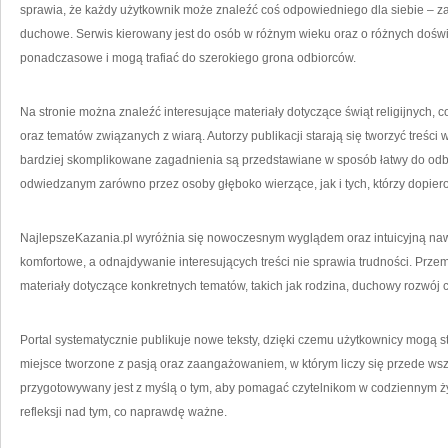
sprawia, że każdy użytkownik może znaleźć coś odpowiedniego dla siebie – zar
duchowe. Serwis kierowany jest do osób w różnym wieku oraz o różnych doświ
ponadczasowe i mogą trafiać do szerokiego grona odbiorców.
Na stronie można znaleźć interesujące materiały dotyczące świąt religijnych, 
oraz tematów związanych z wiarą. Autorzy publikacji starają się tworzyć treści
bardziej skomplikowane zagadnienia są przedstawiane w sposób łatwy do odbi
odwiedzanym zarówno przez osoby głęboko wierzące, jak i tych, którzy dopie
NajlepszeKazania.pl wyróżnia się nowoczesnym wyglądem oraz intuicyjną nawig
komfortowe, a odnajdywanie interesujących treści nie sprawia trudności. Prz
materiały dotyczące konkretnych tematów, takich jak rodzina, duchowy rozwój 
Portal systematycznie publikuje nowe teksty, dzięki czemu użytkownicy mogą s
miejsce tworzone z pasją oraz zaangażowaniem, w którym liczy się przede wsz
przygotowywany jest z myślą o tym, aby pomagać czytelnikom w codziennym ży
refleksji nad tym, co naprawdę ważne.