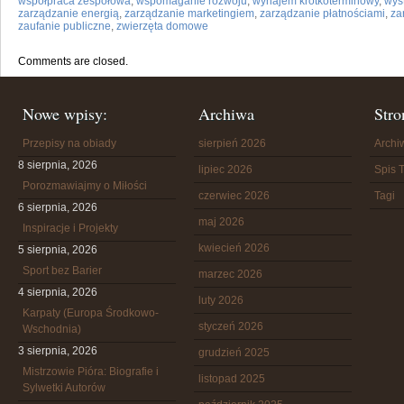
współpraca zespołowa
,
wspomaganie rozwoju
,
wynajem krótkoterminowy
,
wys
zarządzanie energią
,
zarządzanie marketingiem
,
zarządzanie płatnościami
,
za
zaufanie publiczne
,
zwierzęta domowe
Comments are closed.
Nowe wpisy:
Archiwa
Stro
Przepisy na obiady
sierpień 2026
Arch
8 sierpnia, 2026
lipiec 2026
Spis T
Porozmawiajmy o Miłości
czerwiec 2026
Tagi
6 sierpnia, 2026
maj 2026
Inspiracje i Projekty
kwiecień 2026
5 sierpnia, 2026
Sport bez Barier
marzec 2026
4 sierpnia, 2026
luty 2026
Karpaty (Europa Środkowo-
styczeń 2026
Wschodnia)
3 sierpnia, 2026
grudzień 2025
Mistrzowie Pióra: Biografie i
listopad 2025
Sylwetki Autorów