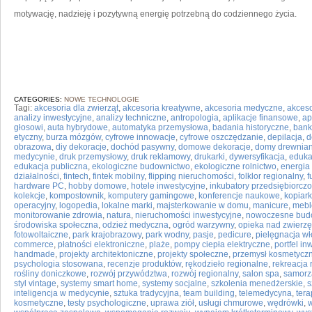
motywację, nadzieję i pozytywną energię potrzebną do codziennego życia.
CATEGORIES:
NOWE TECHNOLOGIE
Tagi:
akcesoria dla zwierząt
,
akcesoria kreatywne
,
akcesoria medyczne
,
akceso
analizy inwestycyjne
,
analizy techniczne
,
antropologia
,
aplikacje finansowe
,
ap
głosowi
,
auta hybrydowe
,
automatyka przemysłowa
,
badania historyczne
,
bank
etyczny
,
burza mózgów
,
cyfrowe innowacje
,
cyfrowe oszczędzanie
,
depilacja
,
d
obrazowa
,
diy dekoracje
,
dochód pasywny
,
domowe dekoracje
,
domy drewnia
medycynie
,
druk przemysłowy
,
druk reklamowy
,
drukarki
,
dywersyfikacja
,
eduka
edukacja publiczna
,
ekologiczne budownictwo
,
ekologiczne rolnictwo
,
energia
działalności
,
fintech
,
fintek mobilny
,
flipping nieruchomości
,
folklor regionalny
,
f
hardware PC
,
hobby domowe
,
hotele inwestycyjne
,
inkubatory przedsiębiorczo
kolekcje
,
kompostownik
,
komputery gamingowe
,
konferencje naukowe
,
kopiark
operacyjny
,
logopedia
,
lokalne marki
,
majsterkowanie w domu
,
manicure
,
mebl
monitorowanie zdrowia
,
natura
,
nieruchomości inwestycyjne
,
nowoczesne bud
środowiska społeczna
,
odzież medyczna
,
ogród warzywny
,
opieka nad zwierzę
fotowoltaiczne
,
park krajobrazowy
,
park wodny
,
pasje
,
pedicure
,
pielęgnacja w
commerce
,
płatności elektroniczne
,
plaże
,
pompy ciepła elektryczne
,
portfel in
handmade
,
projekty architektoniczne
,
projekty społeczne
,
przemysł kosmetycz
psychologia stosowana
,
recenzje produktów
,
rękodzieło regionalne
,
rekreacja 
rośliny doniczkowe
,
rozwój przywództwa
,
rozwój regionalny
,
salon spa
,
samorz
styl vintage
,
systemy smart home
,
systemy socjalne
,
szkolenia menedżerskie
,
s
inteligencja w medycynie
,
sztuka tradycyjna
,
team building
,
telemedycyna
,
ter
kosmetyczne
,
testy psychologiczne
,
uprawa ziół
,
usługi chmurowe
,
wędrówki
,
w