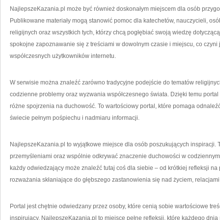
NajlepszeKazania.pl może być również doskonałym miejscem dla osób przygot
Publikowane materiały mogą stanowić pomoc dla katechetów, nauczycieli, os
religijnych oraz wszystkich tych, którzy chcą pogłębiać swoją wiedzę dotycząc
spokojne zapoznawanie się z treściami w dowolnym czasie i miejscu, co czyn
współczesnych użytkowników internetu.
W serwisie można znaleźć zarówno tradycyjne podejście do tematów religijnych
codzienne problemy oraz wyzwania współczesnego świata. Dzięki temu portal s
różne spojrzenia na duchowość. To wartościowy portal, które pomaga odnaleźć 
świecie pełnym pośpiechu i nadmiaru informacji.
NajlepszeKazania.pl to wyjątkowe miejsce dla osób poszukujących inspiracji. To
przemyśleniami oraz wspólnie odkrywać znaczenie duchowości w codziennym
każdy odwiedzający może znaleźć tutaj coś dla siebie – od krótkiej refleksji na
rozważania skłaniające do głębszego zastanowienia się nad życiem, relacja
Portal jest chętnie odwiedzany przez osoby, które cenią sobie wartościowe treś
inspirujący. NajlepszeKazania.pl to miejsce pełne refleksji, które każdego 