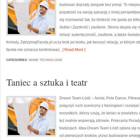
budować dojrzały związek bez presji. To miejs
popatrzeć na swoją sytuację z innej perspekt
się rozmawiać tak, by bliskość nie gasła po ki
ślubie i Zazdrość i zaufanie. Strona skupia si
relacji: autentyczność, zaufanie, a także świ
formuły, ZatrzymajFaceta.pl uczy krok po kroku, jak tworzyć relację, w którym o
faceta nie oznacza kontrolować,
[ Read More ]
CATEGORIES:
NOWE TECHNOLOGIE
Taniec a sztuka i teatr
Dream Team Łódź – Aerial, Pole Dance, Fitness 
połączyć ruch sceniczny z treningiem i rozwijać
wszystkich, którzy czują, że taniec w powietrzu o
też realnie wspierają zdrowie. Polecamy Porady 
tradycjach. Idea Dream Team Łódź opiera się 
od pierwszych kroków, przez budowanie umiejętn