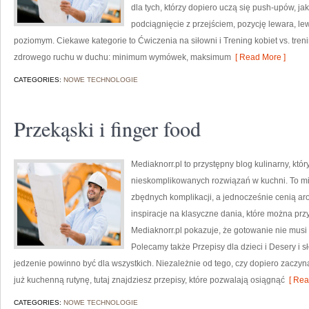
dla tych, którzy dopiero uczą się push-upów, j
podciągnięcie z przejściem, pozycję lewara, l
poziomym. Ciekawe kategorie to Ćwiczenia na siłowni i Trening kobiet vs. tr
zdrowego ruchu w duchu: minimum wymówek, maksimum
[ Read More ]
CATEGORIES:
NOWE TECHNOLOGIE
Przekąski i finger food
Mediaknorr.pl to przystępny blog kulinarny, kt
nieskomplikowanych rozwiązań w kuchni. To mie
zbędnych komplikacji, a jednocześnie cenią ar
inspiracje na klasyczne dania, które można pr
Mediaknorr.pl pokazuje, że gotowanie nie musi b
Polecamy także Przepisy dla dzieci i Desery i sł
jedzenie powinno być dla wszystkich. Niezależnie od tego, czy dopiero zacz
już kuchenną rutynę, tutaj znajdziesz przepisy, które pozwalają osiągnąć
[ Rea
CATEGORIES:
NOWE TECHNOLOGIE