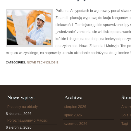
Polka na Antypodach to wędrowny portal stwor
Zelandii, planują wyprawę do kraju kangurów a
ciekawości. To miejsce, gdzie sprawdzone tipy 
„zwiedzanie” zamienia się w bliskie poznawanie
krótkie i długie, na road trip, na leniwy odpoc
do czytania to: Nowa Zelandia i Malezja. Ten p
miejscu wszystkiego, co naprawdę ułatwia układanie podróży na drugi koniec świ
CATEGORIES:
NOWE TECHNOLOGIE
Nowe wpisy:
Archiwa
Stro
Przepisy na obiady
sierpień 2026
Arch
8 sierpnia, 2026
lipiec 2026
Spis T
Porozmawiajmy o Miłości
czerwiec 2026
Tagi
6 sierpnia, 2026