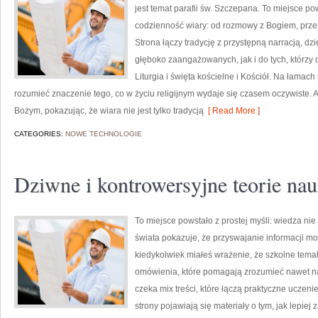
jest temat parafii św. Szczepana. To miejsce po
codzienność wiary: od rozmowy z Bogiem, prze
Strona łączy tradycję z przystępną narracją, dz
głęboko zaangażowanych, jak i do tych, którzy 
Liturgia i święta kościelne i Kościół. Na łamac
rozumieć znaczenie tego, co w życiu religijnym wydaje się czasem oczywiste.
Bożym, pokazując, że wiara nie jest tylko tradycją
[ Read More ]
CATEGORIES:
NOWE TECHNOLOGIE
Dziwne i kontrowersyjne teorie na
To miejsce powstało z prostej myśli: wiedza ni
świata pokazuje, że przyswajanie informacji mo
kiedykolwiek miałeś wrażenie, że szkolne temat
omówienia, które pomagają zrozumieć nawet naj
czeka mix treści, które łączą praktyczne uczeni
strony pojawiają się materiały o tym, jak lepi