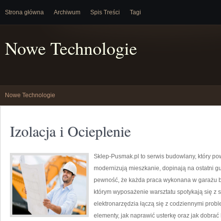
Strona główna
Archiwum
Spis Treści
Tagi
Nowe Technologie
Nowe Technologie
Izolacja i Ocieplenie
Sklep-Pusmak.pl to serwis budowlany, który po
modernizują mieszkanie, dopinają na ostatni g
pewność, że każda praca wykonana w garażu bę
którym wyposażenie warsztatu spotykają się z s
elektronarzędzia łączą się z codziennymi pro
elementy, jak naprawić usterkę oraz jak dobra