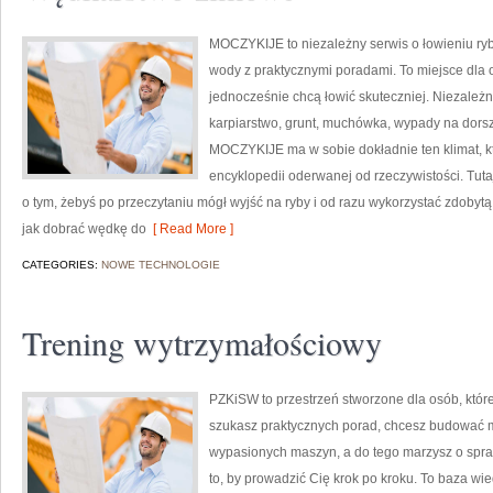
MOCZYKIJE to niezależny serwis o łowieniu ryb,
wody z praktycznymi poradami. To miejsce dla o
jednocześnie chcą łowić skuteczniej. Niezależni
karpiarstwo, grunt, muchówka, wypady na dor
MOCZYKIJE ma w sobie dokładnie ten klimat, kt
encyklopedii oderwanej od rzeczywistości. Tutaj 
o tym, żebyś po przeczytaniu mógł wyjść na ryby i od razu wykorzystać zdoby
jak dobrać wędkę do
[ Read More ]
CATEGORIES:
NOWE TECHNOLOGIE
Trening wytrzymałościowy
PZKiSW to przestrzeń stworzone dla osób, które 
szukasz praktycznych porad, chcesz budować 
wypasionych maszyn, a do tego marzysz o spraw
to, by prowadzić Cię krok po kroku. To baza w