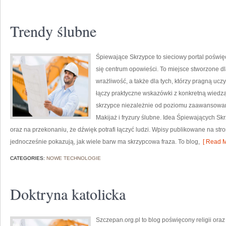
Trendy ślubne
Śpiewające Skrzypce to sieciowy portal poświę
się centrum opowieści. To miejsce stworzone d
wrażliwość, a także dla tych, którzy pragną uc
łączy praktyczne wskazówki z konkretną wiedzą
skrzypce niezależnie od poziomu zaawansowania
Makijaż i fryzury ślubne. Idea Śpiewających Sk
oraz na przekonaniu, że dźwięk potrafi łączyć ludzi. Wpisy publikowane na stro
jednocześnie pokazują, jak wiele barw ma skrzypcowa fraza. To blog,
[ Read M
CATEGORIES:
NOWE TECHNOLOGIE
Doktryna katolicka
Szczepan.org.pl to blog poświęcony religii oraz