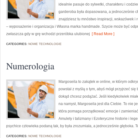
idealnie pasuje do sylwetki, charakteru i codzi
garderoba była dopasowana, a jednocześnie c
znajdziesz tu mnóstwo inspiracji, wskazówek i
– wyposażenie i organizacja i Własna marka handmade. Szycie może być odprę
zwłaszcza gdy w grę wchodzi przeróbka ulubionej
[ Read More ]
CATEGORIES:
NOWE TECHNOLOGIE
Numerologia
Margoseila to zakątek w online, w którym odkry
powstał z myślą o tym, abyś mógł przyjrzeć się t
dokąd chcesz podążać. Jeśli kiedykolwiek miał
na namysł, Margoseila jest dla Ciebie. To nie je
która pomaga porządkować emocje i zamieniać 
Amulety i talizmany i Ezoteryczne historie i le
psychice człowieka podaną tak, by była zrozumiała, a jednocześnie głęboka. To
CATEGORIES:
NOWE TECHNOLOGIE