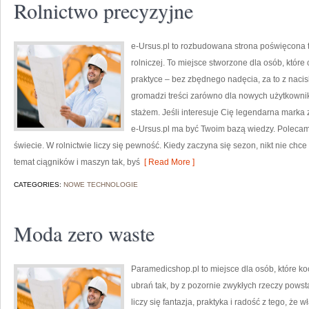
Rolnictwo precyzyjne
e-Ursus.pl to rozbudowana strona poświęcona t
rolniczej. To miejsce stworzone dla osób, któr
praktyce – bez zbędnego nadęcia, za to z naci
gromadzi treści zarówno dla nowych użytkownik
stażem. Jeśli interesuje Cię legendarna marka z
e-Ursus.pl ma być Twoim bazą wiedzy. Polecam
świecie. W rolnictwie liczy się pewność. Kiedy zaczyna się sezon, nikt nie chce
temat ciągników i maszyn tak, byś
[ Read More ]
CATEGORIES:
NOWE TECHNOLOGIE
Moda zero waste
Paramedicshop.pl to miejsce dla osób, które k
ubrań tak, by z pozornie zwykłych rzeczy powstaw
liczy się fantazja, praktyka i radość z tego, że