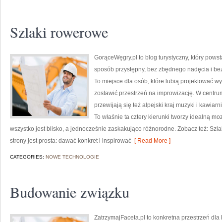
Szlaki rowerowe
GorąceWęgry.pl to blog turystyczny, który pow
sposób przystępny, bez zbędnego nadęcia i be
To miejsce dla osób, które lubią projektować w
zostawić przestrzeń na improwizację. W centru
przewijają się też alpejski kraj muzyki i kawia
To właśnie ta cztery kierunki tworzy idealną moz
wszystko jest blisko, a jednocześnie zaskakująco różnorodne. Zobacz też: Szl
strony jest prosta: dawać konkret i inspirować
[ Read More ]
CATEGORIES:
NOWE TECHNOLOGIE
Budowanie związku
ZatrzymajFaceta.pl to konkretna przestrzeń dla k