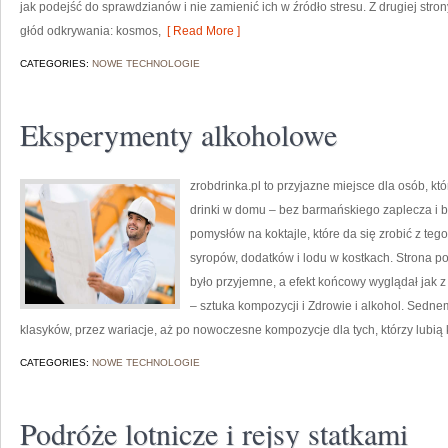
jak podejść do sprawdzianów i nie zamienić ich w źródło stresu. Z drugiej strony
głód odkrywania: kosmos,
[ Read More ]
CATEGORIES:
NOWE TECHNOLOGIE
Eksperymenty alkoholowe
zrobdrinka.pl to przyjazne miejsce dla osób, k
drinki w domu – bez barmańskiego zaplecza i b
pomysłów na koktajle, które da się zrobić z teg
syropów, dodatków i lodu w kostkach. Strona 
było przyjemne, a efekt końcowy wyglądał jak z 
– sztuka kompozycji i Zdrowie i alkohol. Sedn
klasyków, przez wariacje, aż po nowoczesne kompozycje dla tych, którzy lubi
CATEGORIES:
NOWE TECHNOLOGIE
Podróże lotnicze i rejsy statkami