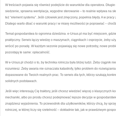
W treściach pojawia się również podejście do warunków dla operatora. Długie 
siedzenie, sprawna wentylacja, wygodne sterowanie – to realnie wpływa na sku
też “element systemu”. Jeśli człowiek jest zmęczony, popełnia błędy. A w pra
Dlatego warto dbać o warunki pracy i w miarę możliwości je poprawiać – choćb
Temat gospodarstwa to ogromna dziedzina. e-Ursus.pl ma być miejscem, gdzie 
praktyczny. Serwis łączy wiedzę o maszynach, ciągnikach i osprzęcie, żeby uż
wrócić po poradę. W każdym sezonie pojawiają się nowe potrzeby, nowe prob
pozostają te same: opłacalność.
W e-Ursus.pl chodzi o to, by technika rolnicza była bliżej ludzi. Żeby ciągnik ni
rozumiesz. Żeby awaria nie oznaczała katastrofy, tylko problem do rozwiązania
dopasowane do Twoich realnych prac. To serwis dla tych, którzy szukają kon
solidnych podstawach.
Jeśli więc interesują Cię traktory, jeśli chcesz wiedzieć więcej o klasycznych ko
mechaniki, albo po prostu chcesz podejmować lepsze decyzje w gospodarstwie 
znajdziesz wyjaśnienia. To przewodnik dla użytkowników, którzy chcą, by sprzę
rolniczej, w której liczy się rzetelność – dokładnie tak, jak w prawdziwym gospo