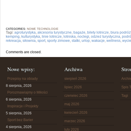
CATEGORIES:
NOWE TECHNOLOGIE
Tagi:
agroturystyka
,
akcesoria turystyczne
,
bagaże
,
bilety lotnicze
,
biura podróż
kemping
,
kulturystyka
,
linie lotnicze
,
lotniska
,
noclegi
,
odzież turystyczna
,
podró
rekreacja
,
siłownia
,
sport
,
sporty zimowe
,
statki
,
urlop
,
wakacje
,
wellness
,
wycie
Comments are closed.
Nowe wpisy:
Archiwa
Stro
Przepisy na obiady
sierpień 2026
Arch
8 sierpnia, 2026
lipiec 2026
Spis T
Porozmawiajmy o Miłości
czerwiec 2026
Tagi
6 sierpnia, 2026
maj 2026
Inspiracje i Projekty
kwiecień 2026
5 sierpnia, 2026
Sport bez Barier
marzec 2026
4 sierpnia, 2026
luty 2026