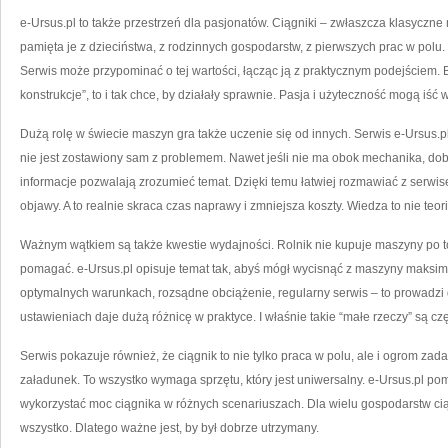
e-Ursus.pl to także przestrzeń dla pasjonatów. Ciągniki – zwłaszcza klasycz
pamięta je z dzieciństwa, z rodzinnych gospodarstw, z pierwszych prac w polu. To
Serwis może przypominać o tej wartości, łącząc ją z praktycznym podejściem. Bo
konstrukcje”, to i tak chce, by działały sprawnie. Pasja i użyteczność mogą iść 
Dużą rolę w świecie maszyn gra także uczenie się od innych. Serwis e-Ursus.pl
nie jest zostawiony sam z problemem. Nawet jeśli nie ma obok mechanika, do
informacje pozwalają zrozumieć temat. Dzięki temu łatwiej rozmawiać z serwise
objawy. A to realnie skraca czas naprawy i zmniejsza koszty. Wiedza to nie teor
Ważnym wątkiem są także kwestie wydajności. Rolnik nie kupuje maszyny po to
pomagać. e-Ursus.pl opisuje temat tak, abyś mógł wycisnąć z maszyny maksimum
optymalnych warunkach, rozsądne obciążenie, regularny serwis – to prowadz
ustawieniach daje dużą różnicę w praktyce. I właśnie takie “małe rzeczy” są cz
Serwis pokazuje również, że ciągnik to nie tylko praca w polu, ale i ogrom za
załadunek. To wszystko wymaga sprzętu, który jest uniwersalny. e-Ursus.pl po
wykorzystać moc ciągnika w różnych scenariuszach. Dla wielu gospodarstw ciąg
wszystko. Dlatego ważne jest, by był dobrze utrzymany.