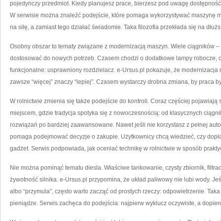
pojedynczy przedmiot. Kiedy planujesz prace, bierzesz pod uwagę dostępność s
W serwisie można znaleźć podejście, które pomaga wykorzystywać maszynę mąd
na siłę, a zamiast tego działać świadomie. Taka filozofia przekłada się na dłuż
Osobny obszar to tematy związane z modernizacją maszyn. Wiele ciągników –
dostosować do nowych potrzeb. Czasem chodzi o dodatkowe lampy robocze, cz
funkcjonalne: usprawniony rozdzielacz. e-Ursus.pl pokazuje, że modernizacja m
zawsze “więcej” znaczy “lepiej”. Czasem wystarczy drobna zmiana, by praca b
W rolnictwie zmienia się także podejście do kontroli. Coraz częściej pojawiają 
miejscem, gdzie tradycja spotyka się z nowoczesnością: od klasycznych ciągn
rozwiązań po bardziej zaawansowane. Nawet jeśli nie korzystasz z pełnej auto
pomaga podejmować decyzje o zakupie. Użytkownicy chcą wiedzieć, czy dopłata 
gadżet. Serwis podpowiada, jak oceniać technikę w rolnictwie w sposób prakty
Nie można pominąć tematu diesla. Właściwe tankowanie, czysty zbiornik, filtra
żywotność silnika. e-Ursus.pl przypomina, że układ paliwowy nie lubi wody. Jeś
albo “przymula”, często warto zacząć od prostych rzeczy: odpowietrzenie. Tak
pieniądze. Serwis zachęca do podejścia: najpierw wyklucz oczywiste, a dopie