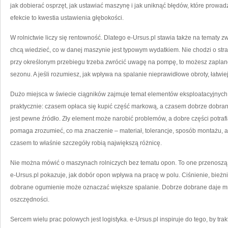
jak dobierać osprzęt, jak ustawiać maszynę i jak uniknąć błędów, które prow
efekcie to kwestia ustawienia głębokości.
W rolnictwie liczy się rentowność. Dlatego e-Ursus.pl stawia także na tematy 
chcą wiedzieć, co w danej maszynie jest typowym wydatkiem. Nie chodzi o stras
przy określonym przebiegu trzeba zwrócić uwagę na pompę, to możesz zaplan
sezonu. A jeśli rozumiesz, jak wpływa na spalanie nieprawidłowe obroty, łatwiej
Dużo miejsca w świecie ciągników zajmuje temat elementów eksploatacyjnych.
praktycznie: czasem opłaca się kupić część markową, a czasem dobrze dobra
jest pewne źródło. Zły element może narobić problemów, a dobre części potrafi
pomaga zrozumieć, co ma znaczenie – materiał, tolerancje, sposób montażu, a
czasem to właśnie szczegóły robią największą różnicę.
Nie można mówić o maszynach rolniczych bez tematu opon. To one przenoszą 
e-Ursus.pl pokazuje, jak dobór opon wpływa na pracę w polu. Ciśnienie, bieżni
dobrane ogumienie może oznaczać większe spalanie. Dobrze dobrane daje mnie
oszczędności.
Sercem wielu prac polowych jest logistyka. e-Ursus.pl inspiruje do tego, by tr