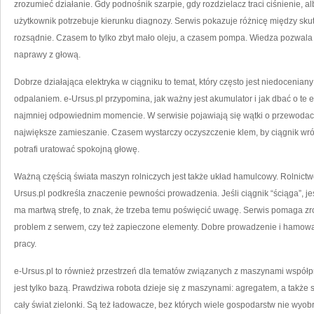
zrozumieć działanie. Gdy podnośnik szarpie, gdy rozdzielacz traci ciśnienie, a
użytkownik potrzebuje kierunku diagnozy. Serwis pokazuje różnicę między sku
rozsądnie. Czasem to tylko zbyt mało oleju, a czasem pompa. Wiedza pozwala
naprawy z głową.
Dobrze działająca elektryka w ciągniku to temat, który często jest niedocenian
odpalaniem. e-Ursus.pl przypomina, jak ważny jest akumulator i jak dbać o te 
najmniej odpowiednim momencie. W serwisie pojawiają się wątki o przewodach,
największe zamieszanie. Czasem wystarczy oczyszczenie klem, by ciągnik wróci
potrafi uratować spokojną głowę.
Ważną częścią świata maszyn rolniczych jest także układ hamulcowy. Rolnictwo to
Ursus.pl podkreśla znaczenie pewności prowadzenia. Jeśli ciągnik “ściąga”, jeś
ma martwą strefę, to znak, że trzeba temu poświęcić uwagę. Serwis pomaga zr
problem z serwem, czy też zapieczone elementy. Dobre prowadzenie i hamowani
pracy.
e-Ursus.pl to również przestrzeń dla tematów związanych z maszynami współp
jest tylko bazą. Prawdziwa robota dzieje się z maszynami: agregatem, a także 
cały świat zielonki. Są też ładowacze, bez których wiele gospodarstw nie wyob