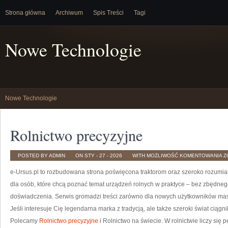
Strona główna
Archiwum
Spis Treści
Tagi
Nowe Technologie
Nowe Technologie
Rolnictwo precyzyjne
R
POSTED BY ADMIN
ON STY - 27 - 2026
WITH
MOŻLIWOŚĆ KOMENTOWANIA
Z
P
e-Ursus.pl to rozbudowana strona poświęcona traktorom oraz szeroko rozumian
dla osób, które chcą poznać temat urządzeń rolnych w praktyce – bez zbędnego
doświadczenia. Serwis gromadzi treści zarówno dla nowych użytkowników maszy
Jeśli interesuje Cię legendarna marka z tradycją, ale także szeroki świat cią
Polecamy
Rolnictwo precyzyjne
i Rolnictwo na świecie. W rolnictwie liczy się 