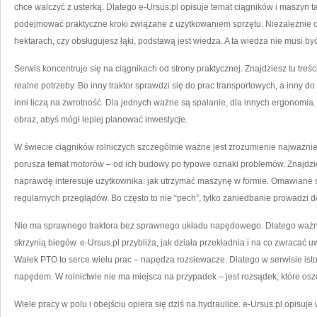
chce walczyć z usterką. Dlatego e-Ursus.pl opisuje temat ciągników i maszyn 
podejmować praktyczne kroki związane z użytkowaniem sprzętu. Niezależnie od
hektarach, czy obsługujesz łąki, podstawą jest wiedza. A ta wiedza nie musi by
Serwis koncentruje się na ciągnikach od strony praktycznej. Znajdziesz tu tre
realne potrzeby. Bo inny traktor sprawdzi się do prac transportowych, a inny d
inni liczą na zwrotność. Dla jednych ważne są spalanie, dla innych ergonomia.
obraz, abyś mógł lepiej planować inwestycje.
W świecie ciągników rolniczych szczególnie ważne jest zrozumienie najważni
porusza temat motorów – od ich budowy po typowe oznaki problemów. Znajdziesz
naprawdę interesuje użytkownika: jak utrzymać maszynę w formie. Omawiane s
regularnych przeglądów. Bo często to nie “pech”, tylko zaniedbanie prowadzi 
Nie ma sprawnego traktora bez sprawnego układu napędowego. Dlatego ważn
skrzynią biegów. e-Ursus.pl przybliża, jak działa przekładnia i na co zwracać 
Wałek PTO to serce wielu prac – napędza rozsiewacze. Dlatego w serwisie ist
napędem. W rolnictwie nie ma miejsca na przypadek – jest rozsądek, które osz
Wiele pracy w polu i obejściu opiera się dziś na hydraulice. e-Ursus.pl opisu