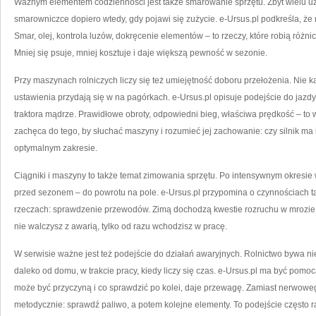
Ważnym elementem codzienności jest także smarowanie sprzętu. Zbyt wielu u
smarowniczce dopiero wtedy, gdy pojawi się zużycie. e-Ursus.pl podkreśla, że 
Smar, olej, kontrola luzów, dokręcenie elementów – to rzeczy, które robią różni
Mniej się psuje, mniej kosztuje i daje większą pewność w sezonie.
Przy maszynach rolniczych liczy się też umiejętność doboru przełożenia. Nie 
ustawienia przydają się w na pagórkach. e-Ursus.pl opisuje podejście do jazd
traktora mądrze. Prawidłowe obroty, odpowiedni bieg, właściwa prędkość – to
zachęca do tego, by słuchać maszyny i rozumieć jej zachowanie: czy silnik ma 
optymalnym zakresie.
Ciągniki i maszyny to także temat zimowania sprzętu. Po intensywnym okresi
przed sezonem – do powrotu na pole. e-Ursus.pl przypomina o czynnościach tak
rzeczach: sprawdzenie przewodów. Zimą dochodzą kwestie rozruchu w mrozie
nie walczysz z awarią, tylko od razu wchodzisz w pracę.
W serwisie ważne jest też podejście do działań awaryjnych. Rolnictwo bywa 
daleko od domu, w trakcie pracy, kiedy liczy się czas. e-Ursus.pl ma być pom
może być przyczyną i co sprawdzić po kolei, daje przewagę. Zamiast nerwowe
metodycznie: sprawdź paliwo, a potem kolejne elementy. To podejście często ra