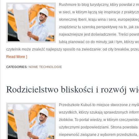
Rushmore to blog turystyczny, który powstał z 
w sieci, w którym łączą się inspiracje z prakty
słonecznej Iberii, kraju wina i sera, europejskie
znajdziesz tu szeroką perspektywę na to, jak 
najważniejsze jest doświadczenie. Treści pows
lubią planować co do minuty, jak i tym, którzy 
czytelnik może znaleźć najlepszy sposób na zwiedzanie: od city breaków, przez
Read More ]
CATEGORIES:
NOWE TECHNOLOGIE
Rodzicielstwo bliskości i rozwój wi
Przedszkole Kubuś to miejsce stworzone z myśl
wszystkich, którzy szukają sprawdzonych inform
żłobków. To portal wiedzy, w którym rzeczywisto
użytecznymi podpowiedziami. Strona powstała p
niepewność związane z wyborem przedszkola, o