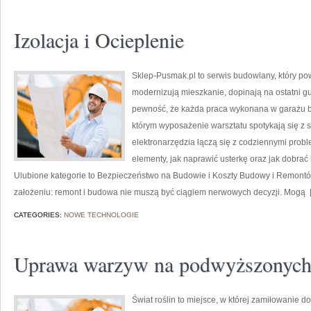
Izolacja i Ocieplenie
Sklep-Pusmak.pl to serwis budowlany, który po
modernizują mieszkanie, dopinają na ostatni g
pewność, że każda praca wykonana w garażu bę
którym wyposażenie warsztatu spotykają się z s
elektronarzędzia łączą się z codziennymi pro
elementy, jak naprawić usterkę oraz jak dobra
Ulubione kategorie to Bezpieczeństwo na Budowie i Koszty Budowy i Remontów.
założeniu: remont i budowa nie muszą być ciągiem nerwowych decyzji. Mogą
[
CATEGORIES:
NOWE TECHNOLOGIE
Uprawa warzyw na podwyższonych
Świat roślin to miejsce, w której zamiłowanie d