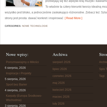
przewijają się też alpejski kraj muzyki i kawia
To właśnie ta cztery kierunki tworzy idealną moz
wszystko jest blisko, a jednocześnie zaskakująco różnorodne. Zobacz też: Szl
strony jest prosta: dawać konkret i inspirować
[ Read More ]
CATEGORIES:
NOWE TECHNOLOGIE
Nowe wpisy:
Archiwa
Stro
Porozmawiajmy o Miłości
sierpień 2026
Arch
6 sierpnia, 2026
lipiec 2026
Spis T
Inspiracje i Projekty
czerwiec 2026
Tagi
5 sierpnia, 2026
maj 2026
Sport bez Barier
kwiecień 2026
4 sierpnia, 2026
Karpaty (Europa Środkowo-
marzec 2026
Wschodnia)
luty 2026
3 sierpnia, 2026