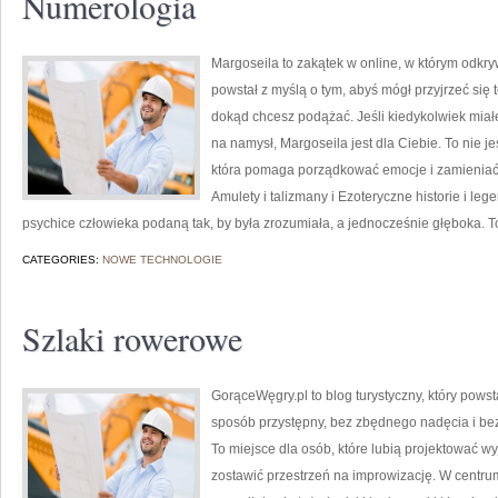
Numerologia
Margoseila to zakątek w online, w którym odkry
powstał z myślą o tym, abyś mógł przyjrzeć się t
dokąd chcesz podążać. Jeśli kiedykolwiek miał
na namysł, Margoseila jest dla Ciebie. To nie je
która pomaga porządkować emocje i zamieniać 
Amulety i talizmany i Ezoteryczne historie i le
psychice człowieka podaną tak, by była zrozumiała, a jednocześnie głęboka. To
CATEGORIES:
NOWE TECHNOLOGIE
Szlaki rowerowe
GorąceWęgry.pl to blog turystyczny, który pow
sposób przystępny, bez zbędnego nadęcia i be
To miejsce dla osób, które lubią projektować w
zostawić przestrzeń na improwizację. W centru