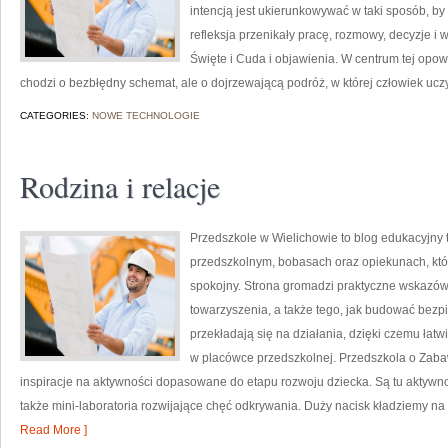
intencją jest ukierunkowywać w taki sposób, by
refleksja przenikały pracę, rozmowy, decyzje i w
Święte i Cuda i objawienia. W centrum tej opo
chodzi o bezbłędny schemat, ale o dojrzewającą podróż, w której człowiek ucz
CATEGORIES:
NOWE TECHNOLOGIE
Rodzina i relacje
Przedszkole w Wielichowie to blog edukacyjny
przedszkolnym, bobasach oraz opiekunach, któ
spokojny. Strona gromadzi praktyczne wskazów
towarzyszenia, a także tego, jak budować bezpi
przekładają się na działania, dzięki czemu łat
w placówce przedszkolnej. Przedszkola o Zabaw
inspiracje na aktywności dopasowane do etapu rozwoju dziecka. Są tu aktywnoś
także mini-laboratoria rozwijające chęć odkrywania. Duży nacisk kładziemy na 
Read More ]