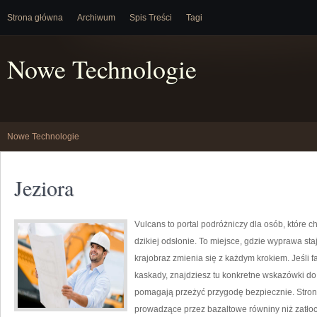
Strona główna
Archiwum
Spis Treści
Tagi
Nowe Technologie
Nowe Technologie
Jeziora
Vulcans to portal podróżniczy dla osób, które c
dzikiej odsłonie. To miejsce, gdzie wyprawa staj
krajobraz zmienia się z każdym krokiem. Jeśli f
kaskady, znajdziesz tu konkretne wskazówki do 
pomagają przeżyć przygodę bezpiecznie. Strona 
prowadzące przez bazaltowe równiny niż zatłoc