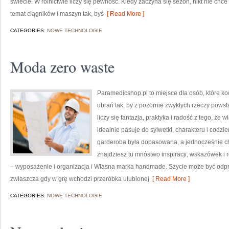
świecie. W rolnictwie liczy się pewność. Kiedy zaczyna się sezon, nikt nie chce
temat ciągników i maszyn tak, byś
[ Read More ]
CATEGORIES:
NOWE TECHNOLOGIE
Moda zero waste
Paramedicshop.pl to miejsce dla osób, które k
ubrań tak, by z pozornie zwykłych rzeczy powstaw
liczy się fantazja, praktyka i radość z tego, że
idealnie pasuje do sylwetki, charakteru i codzi
garderoba była dopasowana, a jednocześnie c
znajdziesz tu mnóstwo inspiracji, wskazówek i
– wyposażenie i organizacja i Własna marka handmade. Szycie może być odprę
zwłaszcza gdy w grę wchodzi przeróbka ulubionej
[ Read More ]
CATEGORIES:
NOWE TECHNOLOGIE