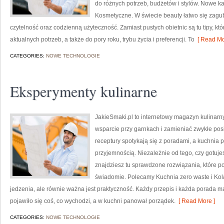
do różnych potrzeb, budżetów i stylów. Nowe k
Kosmetyczne. W świecie beauty łatwo się zagub
czytelność oraz codzienną użyteczność. Zamiast pustych obietnic są tu tipy, k
aktualnych potrzeb, a także do pory roku, trybu życia i preferencji. To
[ Read Mo
CATEGORIES:
NOWE TECHNOLOGIE
Eksperymenty kulinarne
JakieSmaki.pl to internetowy magazyn kulinarny
wsparcie przy garnkach i zamieniać zwykłe posi
receptury spotykają się z poradami, a kuchnia p
przyjemnością. Niezależnie od tego, czy gotuje
znajdziesz tu sprawdzone rozwiązania, które po
świadomie. Polecamy Kuchnia zero waste i Kola
jedzenia, ale równie ważna jest praktyczność. Każdy przepis i każda porada m
pojawiło się coś, co wychodzi, a w kuchni panował porządek.
[ Read More ]
CATEGORIES:
NOWE TECHNOLOGIE