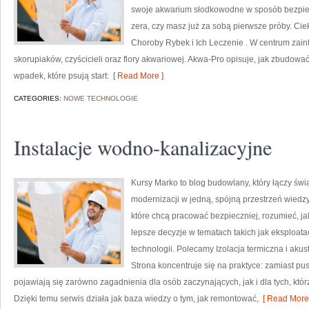
swoje akwarium słodkowodne w sposób bezpieczn
zera, czy masz już za sobą pierwsze próby. Cie
Choroby Rybek i Ich Leczenie . W centrum zain
skorupiaków, czyścicieli oraz flory akwariowej. Akwa-Pro opisuje, jak zbudow
wpadek, które psują start:
[ Read More ]
CATEGORIES:
NOWE TECHNOLOGIE
Instalacje wodno-kanalizacyjne
Kursy Marko to blog budowlany, który łączy świa
modernizacji w jedną, spójną przestrzeń wiedz
które chcą pracować bezpieczniej, rozumieć, j
lepsze decyzje w tematach takich jak eksploata
technologii. Polecamy Izolacja termiczna i aku
Strona koncentruje się na praktyce: zamiast pus
pojawiają się zarówno zagadnienia dla osób zaczynających, jak i dla tych, któr
Dzięki temu serwis działa jak baza wiedzy o tym, jak remontować,
[ Read More 