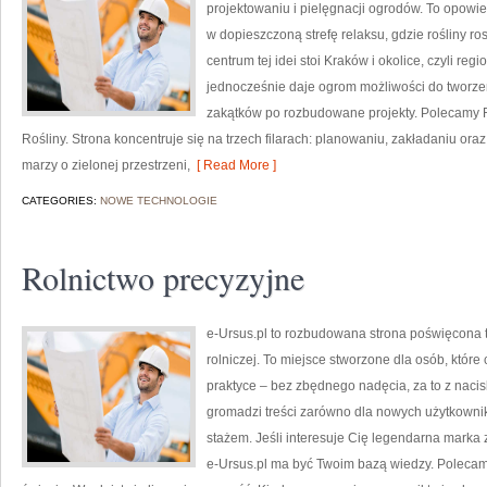
projektowaniu i pielęgnacji ogrodów. To opowie
w dopieszczoną strefę relaksu, gdzie rośliny r
centrum tej idei stoi Kraków i okolice, czyli reg
jednocześnie daje ogrom możliwości do tworze
zakątków po rozbudowane projekty. Polecamy Ro
Rośliny. Strona koncentruje się na trzech filarach: planowaniu, zakładaniu ora
marzy o zielonej przestrzeni,
[ Read More ]
CATEGORIES:
NOWE TECHNOLOGIE
Rolnictwo precyzyjne
e-Ursus.pl to rozbudowana strona poświęcona t
rolniczej. To miejsce stworzone dla osób, któr
praktyce – bez zbędnego nadęcia, za to z naci
gromadzi treści zarówno dla nowych użytkownik
stażem. Jeśli interesuje Cię legendarna marka z
e-Ursus.pl ma być Twoim bazą wiedzy. Polecam