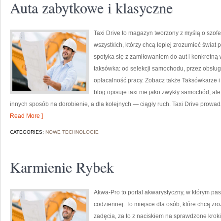
Auta zabytkowe i klasyczne
Taxi Drive to magazyn tworzony z myślą o szof
wszystkich, którzy chcą lepiej zrozumieć świat
spotyka się z zamiłowaniem do aut i konkretną
taksówka: od selekcji samochodu, przez obsługę
opłacalność pracy. Zobacz także Taksówkarze i
blog opisuje taxi nie jako zwykły samochód, ale 
innych sposób na dorobienie, a dla kolejnych — ciągły ruch. Taxi Drive prowadzi
Read More ]
CATEGORIES:
NOWE TECHNOLOGIE
Karmienie Rybek
Akwa-Pro to portal akwarystyczny, w którym pa
codziennej. To miejsce dla osób, które chcą z
zadęcia, za to z naciskiem na sprawdzone kroki