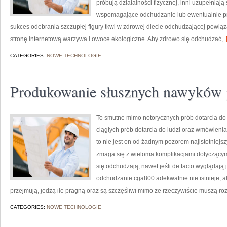
próbują działalności fizycznej, inni uzupełnia
wspomagające odchudzanie lub ewentualnie pr
sukces odebrania szczupłej figury tkwi w zdrowej diecie odchudzającej powią
stronę internetową warzywa i owoce ekologiczne. Aby zdrowo się odchudzać,
[
CATEGORIES:
NOWE TECHNOLOGIE
Produkowanie słusznych nawyków 
To smutne mimo notorycznych prób dotarcia do 
ciągłych prób dotarcia do ludzi oraz wmówieni
to nie jest on od żadnym pozorem najistotniejs
zmaga się z wieloma komplikacjami dotyczącymi
się odchudzają, nawet jeśli de facto wyglądają j
odchudzanie cga800 adekwatnie nie istnieje, al
przejmują, jedzą ile pragną oraz są szczęśliwi mimo że rzeczywiście muszą ro
CATEGORIES:
NOWE TECHNOLOGIE