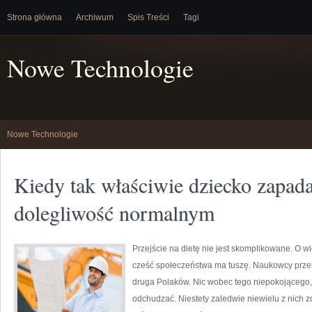
Strona główna
Archiwum
Spis Treści
Tagi
Nowe Technologie
Nowe Technologie
Kiedy tak właściwie dziecko zapad
dolegliwość normalnym
Przejście na dietę nie jest skomplikowane. O wie
cześć społeczeństwa ma tuszę. Naukowcy przek
druga Polaków. Nic wobec tego niepokojącego, 
odchudzać. Niestety zaledwie niewielu z nich zd