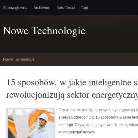
Strona główna
Archiwum
Spis Treści
Tagi
Nowe Technologie
Nowe Technologie
15 sposobów, w jakie inteligentne 
rewolucjonizują sektor energetyczn
Czy wiesz, że inteligentne systemy odgrywają k
energetycznego? Oto 15 sposobów, w jakie tech
z energii. Czytaj dalej, aby dowiedzieć się wię
#inteligencjaństwowa