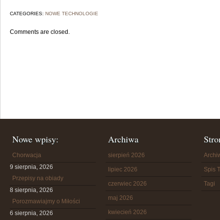
CATEGORIES:
NOWE TECHNOLOGIE
Comments are closed.
Nowe wpisy:
Archiwa
Stro
Chorwacja
sierpień 2026
Arch
9 sierpnia, 2026
lipiec 2026
Spis T
Przepisy na obiady
czerwiec 2026
Tagi
8 sierpnia, 2026
maj 2026
Porozmawiajmy o Miłości
kwiecień 2026
6 sierpnia, 2026