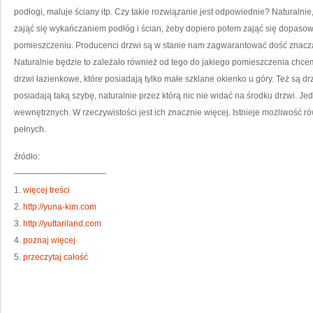
N
podłogi, maluje ściany itp. Czy takie rozwiązanie jest odpowiednie? Naturalnie
D
zająć się wykańczaniem podłóg i ścian, żeby dopiero potem zająć się dopas
pomieszczeniu. Producenci drzwi są w stanie nam zagwarantować dość znacząc
Naturalnie będzie to zależało również od tego do jakiego pomieszczenia chce
drzwi łazienkowe, które posiadają tylko małe szklane okienko u góry. Też są 
posiadają taką szybę, naturalnie przez którą nic nie widać na środku drzwi. Jedn
wewnętrznych. W rzeczywistości jest ich znacznie więcej. Istnieje możliwość 
pełnych.
źródło:
———————————
1.
więcej treści
2.
http://yuna-kim.com
3.
http://yuttariland.com
4.
poznaj więcej
5.
przeczytaj całość