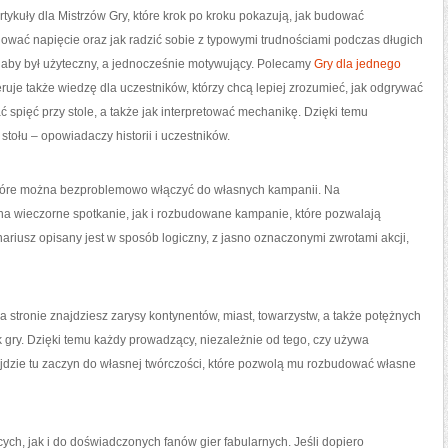
ykuły dla Mistrzów Gry, które krok po kroku pokazują, jak budować
ować napięcie oraz jak radzić sobie z typowymi trudnościami podczas długich
, aby był użyteczny, a jednocześnie motywujący. Polecamy
Gry dla jednego
ruje także wiedzę dla uczestników, którzy chcą lepiej zrozumieć, jak odgrywać
ć spięć przy stole, a także jak interpretować mechanikę. Dzięki temu
stołu – opowiadaczy historii i uczestników.
 które można bezproblemowo włączyć do własnych kampanii. Na
na wieczorne spotkanie, jak i rozbudowane kampanie, które pozwalają
nariusz opisany jest w sposób logiczny, z jasno oznaczonymi zwrotami akcji,
 stronie znajdziesz zarysy kontynentów, miast, towarzystw, a także potężnych
gry. Dzięki temu każdy prowadzący, niezależnie od tego, czy używa
jdzie tu zaczyn do własnej twórczości, które pozwolą mu rozbudować własne
ych, jak i do doświadczonych fanów gier fabularnych. Jeśli dopiero