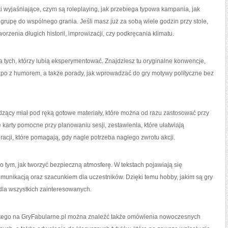
 wyjaśniające, czym są roleplaying, jak przebiega typowa kampania, jak
grupę do wspólnego grania. Jeśli masz już za sobą wiele godzin przy stole,
zenia długich historii, improwizacji, czy podkręcania klimatu.
a tych, którzy lubią eksperymentować. Znajdziesz tu oryginalne konwencje,
stapo z humorem, a także porady, jak wprowadzać do gry motywy polityczne bez
dzący miał pod ręką gotowe materiały, które można od razu zastosować przy
ę karty pomocne przy planowaniu sesji, zestawienia, które ułatwiają
acji, które pomagają, gdy nagle potrzeba nagłego zwrotu akcji.
o tym, jak tworzyć bezpieczną atmosferę. W tekstach pojawiają się
munikacją oraz szacunkiem dla uczestników. Dzięki temu hobby, jakim są gry
e dla wszystkich zainteresowanych.
latego na GryFabularne.pl można znaleźć także omówienia nowoczesnych