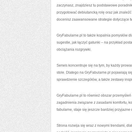
zaczynasz, znajdziesz tu podstawowe poradniki
przygotować debiutancką rolę oraz jak znaleźć 
docenisz zaawansowane strategie dotyczące twor
GryFabularne.pl to także kopalnia pomysłów dl
sugestie, jak łączyć gatunki – na przykład po
obciążania rozgrywki.
Serwis koncentruje się na tym, by każdy prowa
stole. Dlatego na GryFabularne.pl pojawiają si
sprawdzenie szczegółów, a także zestawy inspir
GryFabularne.pl to również obszar przemyśleń 
zagadnienia związane z zasadami komfortu, ko
fabularne, staje się jeszcze bardziej przyjazn
Strona rozwija się wraz z nowymi trendami, d