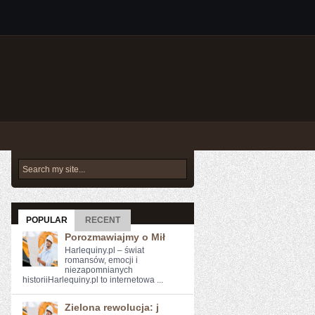
POPULAR
RECENT
Porozmawiajmy o Mił
Harlequiny.pl – świat
romansów, emocji i
niezapomnianych
historiiHarlequiny.pl to internetowa ...
Zielona rewolucja: j