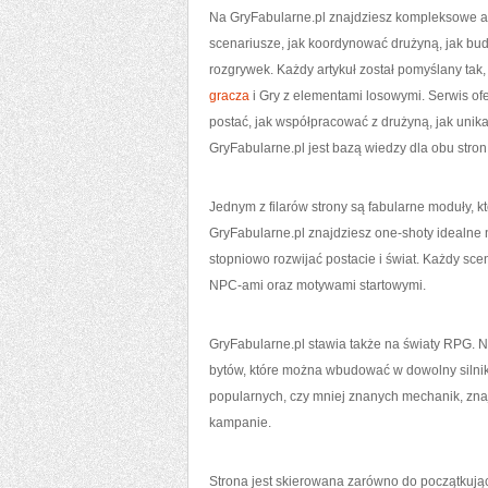
Na GryFabularne.pl znajdziesz kompleksowe art
scenariusze, jak koordynować drużyną, jak bud
rozgrywek. Każdy artykuł został pomyślany tak
gracza
i Gry z elementami losowymi. Serwis ofe
postać, jak współpracować z drużyną, jak unika
GryFabularne.pl jest bazą wiedzy dla obu stron 
Jednym z filarów strony są fabularne moduły,
GryFabularne.pl znajdziesz one-shoty idealne 
stopniowo rozwijać postacie i świat. Każdy sce
NPC-ami oraz motywami startowymi.
GryFabularne.pl stawia także na światy RPG. Na
bytów, które można wbudować w dowolny silnik 
popularnych, czy mniej znanych mechanik, zna
kampanie.
Strona jest skierowana zarówno do początkując