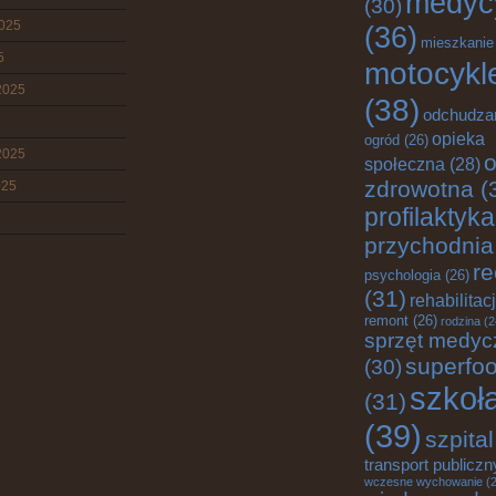
medyc
(30)
2025
(36)
mieszkanie
5
motocykl
2025
(38)
odchudza
opieka
ogród
(26)
2025
o
społeczna
(28)
zdrowotna
(
025
profilaktyka
przychodnia
re
psychologia
(26)
(31)
rehabilitac
remont
(26)
rodzina
(2
sprzęt medyc
superfo
(30)
szkoł
(31)
(39)
szpital
transport publiczn
wczesne wychowanie
(2