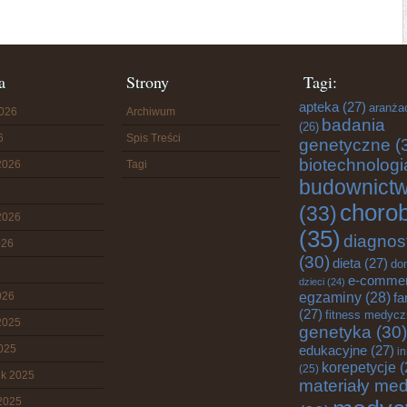
a
Strony
Tagi:
apteka
(27)
aranża
2026
Archiwum
badania
(26)
6
Spis Treści
genetyczne
(
biotechnologi
2026
Tagi
budownict
choro
(33)
2026
(35)
diagnos
026
(30)
dieta
(27)
do
e-comme
dzieci
(24)
egzaminy
(28)
026
fa
(27)
fitness medyc
2025
genetyka
(30)
2025
edukacyjne
(27)
i
korepetycje
(
(25)
ik 2025
materiały me
2025