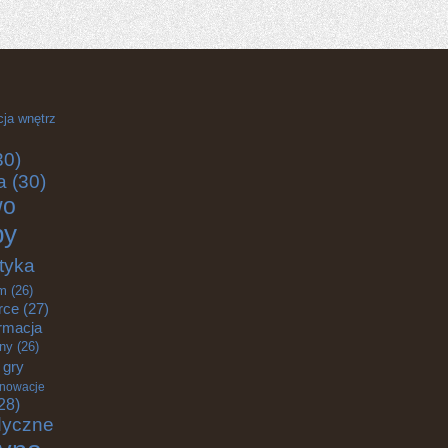
cja wnętrz
30)
a
(30)
wo
by
tyka
m
(26)
rce
(27)
rmacja
zny
(26)
gry
nnowacje
28)
dyczne