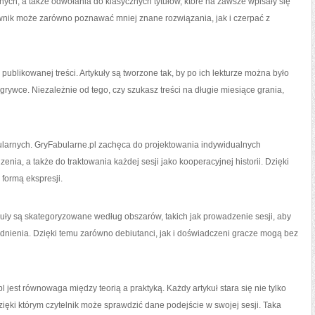
jnych, a także odwołania do klasycznych tytułów, które na zawsze wpisały się
kownik może zarówno poznawać mniej znane rozwiązania, jak i czerpać z
publikowanej treści. Artykuły są tworzone tak, by po ich lekturze można było
grywce. Niezależnie od tego, czy szukasz treści na długie miesiące grania,
bularnych. GryFabularne.pl zachęca do projektowania indywidualnych
nia, a także do traktowania każdej sesji jako kooperacyjnej historii. Dzięki
 formą ekspresji.
ykuły są skategoryzowane według obszarów, takich jak prowadzenie sesji, aby
dnienia. Dzięki temu zarówno debiutanci, jak i doświadczeni gracze mogą bez
est równowaga między teorią a praktyką. Każdy artykuł stara się nie tylko
ięki którym czytelnik może sprawdzić dane podejście w swojej sesji. Taka