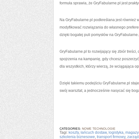
formuła sprawia, że GryFabularne.pl jest pra
Na GryFabularne.pl podkreślana jest również w
modyfikować rozwiązania do własnego preferenc
dzięki bogatej puli pomysłów na GryFabularne
GryFabularne.pl to rozwijający się zbiór treś
spojrzenia na kampanię, gdy chcesz poszerzyć 
dla wszystkich, którzy wierzą, że wciągająca o
Dzięki takiemu podejściu GryFabularne.pl sta
swój warsztat, a jednocześnie nasycać się boga
CATEGORIES:
NOWE TECHNOLOGIE
Tagi:
koszty
,
łańcuch dostaw
,
logistyka
,
magazy
szkolenia biznesowe
,
transport firmowy
,
zarząd