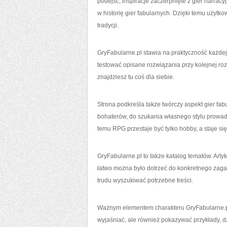
podejść, inspiracje zaczerpnięte z gier narracy
w historię gier fabularnych. Dzięki temu użyt
tradycji.
GryFabularne.pl stawia na praktyczność każdej 
testować opisane rozwiązania przy kolejnej roz
znajdziesz tu coś dla siebie.
Strona podkreśla także twórczy aspekt gier fa
bohaterów, do szukania własnego stylu prowadze
temu RPG przestaje być tylko hobby, a staje się
GryFabularne.pl to także katalog tematów. Art
łatwo można było dotrzeć do konkretnego zaga
trudu wyszukiwać potrzebne treści.
Ważnym elementem charakteru GryFabularne.pl j
wyjaśniać, ale również pokazywać przykłady, dz