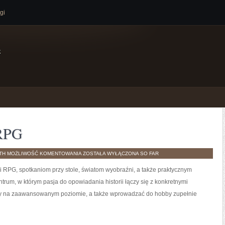
gi
e
 RPG
RECENZJE
TH
MOŻLIWOŚĆ KOMENTOWANIA
ZOSTAŁA WYŁĄCZONA
SO FAR
SYSTEMÓW
RPG
i RPG, spotkaniom przy stole, światom wyobraźni, a także praktycznym
rum, w którym pasja do opowiadania historii łączy się z konkretnymi
y na zaawansowanym poziomie, a także wprowadzać do hobby zupełnie