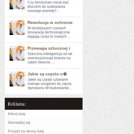
Czy blockchain może być
kluczem do uratowania
naszego ⁣planety? ...
Rewolucja w ochronie
W dzisiejszych czasach‍
innowacje technologiczne
sięgają coraz to nowych ...
Przewaga sztucznej i
Sztuczna inteligencja od lat
rewolucjonizuje ⁢branże na
całym świecie, ...
Jakie są często u�
Jakie są często używane
rodzaje urządzeń do cięcia
styropianu W budowlanej ...
Reklama:
Kliknij tutaj
Skontaktuj się
Przejdź na stronę tutaj