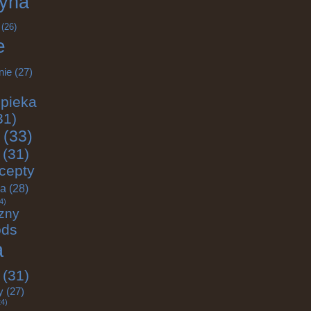
yna
(26)
e
nie
(27)
pieka
31)
(33)
(31)
cepty
ja
(28)
4)
zny
ods
a
(31)
y
(27)
4)