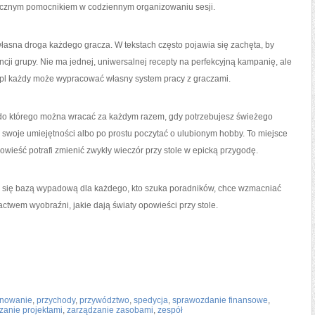
ktycznym pomocnikiem w codziennym organizowaniu sesji.
łasna droga każdego gracza. W tekstach często pojawia się zachęta, by
ji grupy. Nie ma jednej, uniwersalnej recepty na perfekcyjną kampanię, ale
.pl każdy może wypracować własny system pracy z graczami.
ci, do którego można wracać za każdym razem, gdy potrzebujesz świeżego
swoje umiejętności albo po prostu poczytać o ulubionym hobby. To miejsce
powieść potrafi zmienić zwykły wieczór przy stole w epicką przygodę.
je się bazą wypadową dla każdego, kto szuka poradników, chce wzmacniać
ctwem wyobraźni, jakie dają światy opowieści przy stole.
nowanie
,
przychody
,
przywództwo
,
spedycja
,
sprawozdanie finansowe
,
zanie projektami
,
zarządzanie zasobami
,
zespół