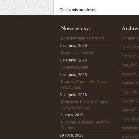
Comments are closed.
Nowe wpisy:
Archiw
Porozmawiajmy o Miłości
sierpień 
6 sierpnia, 2026
lipiec 202
Inspiracje i Projekty
czerwiec 
5 sierpnia, 2026
maj 2026
Sport bez Barier
kwiecień 
4 sierpnia, 2026
Karpaty (Europa Środkowo-
marzec 2
Wschodnia)
luty 2026
3 sierpnia, 2026
styczeń 2
Mistrzowie Pióra: Biografie i
Sylwetki Autorów
grudzień 
31 lipca, 2026
listopad 
Piercing – Rodzaje, Techniki,
Trendy
październ
29 lipca, 2026
wrzesień 