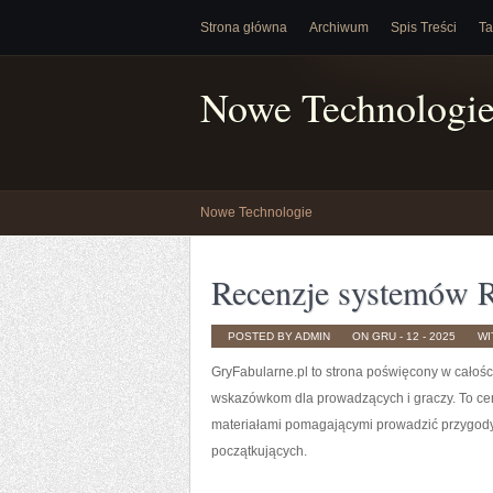
Strona główna
Archiwum
Spis Treści
Ta
Nowe Technologi
Nowe Technologie
Recenzje systemów
POSTED BY ADMIN
ON GRU - 12 - 2025
WI
GryFabularne.pl to strona poświęcony w całośc
wskazówkom dla prowadzących i graczy. To cent
materiałami pomagającymi prowadzić przygod
początkujących.