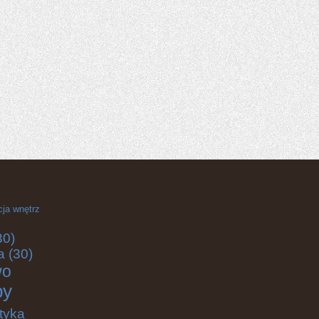
cja wnętrz
30)
a
(30)
wo
by
tyka