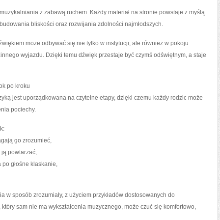
zykalniania z zabawą ruchem. Każdy materiał na stronie powstaje z myślą
budowania bliskości oraz rozwijania zdolności najmłodszych.
iękiem może odbywać się nie tylko w instytucji, ale również w pokoju
zinnego wyjazdu. Dzięki temu dźwięk przestaje być czymś odświętnym, a staje
ok po kroku
ką jest uporządkowana na czytelne etapy, dzięki czemu każdy rodzic może
nia pociechy.
k:
agają go zrozumieć,
 ją powtarzać,
 po głośne klaskanie,
cia w sposób zrozumiały, z użyciem przykładów dostosowanych do
 który sam nie ma wykształcenia muzycznego, może czuć się komfortowo,