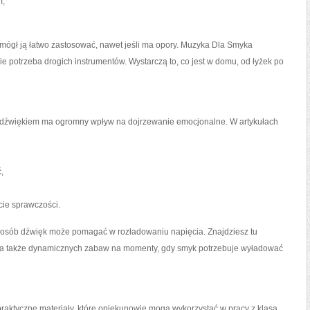
m,
 mógł ją łatwo zastosować, nawet jeśli ma opory. Muzyka Dla Smyka
e potrzeba drogich instrumentów. Wystarczą to, co jest w domu, od łyżek po
 dźwiękiem ma ogromny wpływ na dojrzewanie emocjonalne. W artykułach
,
ie sprawczości.
posób dźwięk może pomagać w rozładowaniu napięcia. Znajdziesz tu
, a także dynamicznych zabaw na momenty, gdy smyk potrzebuje wyładować
ktyczne materiały, które opiekunowie mogą wykorzystać w pracy z klasą.