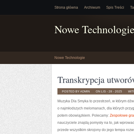
Strona główna
Archiwum
Spis Treści
Ta
Nowe Technologi
Nowe Technologie
Transkrypcja utworó
POSTED BY ADMIN
ON LIS - 28 - 2025
WI
Muzyka Dla Smyka to przestrzeń, w którym dźwi
o najmłodszych melomanach, dla których przyg
potem obowiązkiem. Polecamy:
Zespołowe gra
nauczyciele znajdą pomysły na to, jak wprowa
przede wszystkim skrojony do jego tempa rozw