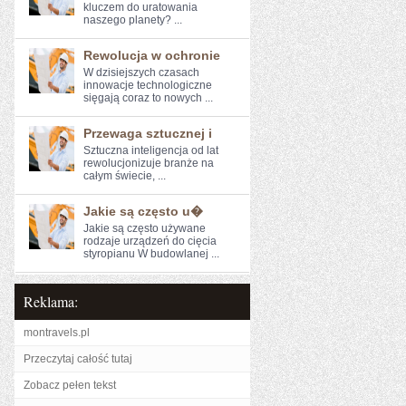
kluczem do uratowania
naszego ⁣planety? ...
Rewolucja w ochronie
W dzisiejszych czasach‍
innowacje technologiczne
sięgają coraz to nowych ...
Przewaga sztucznej i
Sztuczna inteligencja od lat
rewolucjonizuje ⁢branże na
całym świecie, ...
Jakie są często u�
Jakie są często używane
rodzaje urządzeń do cięcia
styropianu W budowlanej ...
Reklama:
montravels.pl
Przeczytaj całość tutaj
Zobacz pełen tekst