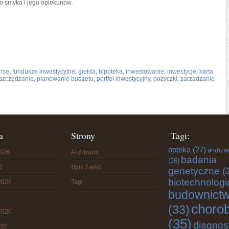
o smyka i jego opiekunów.
anse
,
fundusze inwestycyjne
,
giełda
,
hipoteka
,
inwestowanie
,
inwestycje
,
karta
szczędzanie
,
planowanie budżetu
,
portfel inwestycyjny
,
pożyczki
,
zarządzanie
a
Strony
Tagi:
apteka
(27)
aranża
2026
Archiwum
badania
(26)
6
Spis Treści
genetyczne
(
biotechnologi
2026
Tagi
budownict
choro
(33)
2026
(35)
diagnos
026