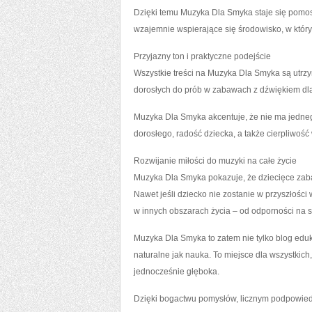
Dzięki temu Muzyka Dla Smyka staje się pomo
wzajemnie wspierające się środowisko, w któr
Przyjazny ton i praktyczne podejście
Wszystkie treści na Muzyka Dla Smyka są utrz
dorosłych do prób w zabawach z dźwiękiem dla
Muzyka Dla Smyka akcentuje, że nie ma jedneg
dorosłego, radość dziecka, a także cierpliwość
Rozwijanie miłości do muzyki na całe życie
Muzyka Dla Smyka pokazuje, że dziecięce zab
Nawet jeśli dziecko nie zostanie w przyszłoś
w innych obszarach życia – od odporności na s
Muzyka Dla Smyka to zatem nie tylko blog eduk
naturalne jak nauka. To miejsce dla wszystkich
jednocześnie głęboka.
Dzięki bogactwu pomysłów, licznym podpowied