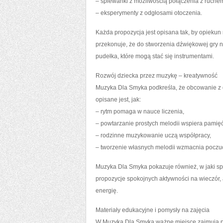
– śpiewanki z możliwością połączenia z ruche
– eksperymenty z odgłosami otoczenia.
Każda propozycja jest opisana tak, by opiekun
przekonuje, że do stworzenia dźwiękowej gry ni
pudełka, które mogą stać się instrumentami.
Rozwój dziecka przez muzykę – kreatywność
Muzyka Dla Smyka podkreśla, że obcowanie z
opisane jest, jak:
– rytm pomaga w nauce liczenia,
– powtarzanie prostych melodii wspiera pamięć
– rodzinne muzykowanie uczą współpracy,
– tworzenie własnych melodii wzmacnia poczuc
Muzyka Dla Smyka pokazuje również, w jaki s
propozycje spokojnych aktywności na wieczór
energię.
Materiały edukacyjne i pomysły na zajęcia
W Muzyka Dla Smyka ważne miejsce zajmują pra