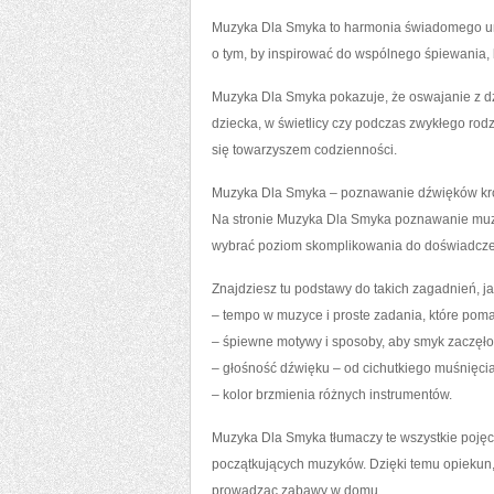
Muzyka Dla Smyka to harmonia świadomego umu
o tym, by inspirować do wspólnego śpiewania, 
Muzyka Dla Smyka pokazuje, że oswajanie z dźw
dziecka, w świetlicy czy podczas zwykłego rod
się towarzyszem codzienności.
Muzyka Dla Smyka – poznawanie dźwięków kr
Na stronie Muzyka Dla Smyka poznawanie muzy
wybrać poziom skomplikowania do doświadcze
Znajdziesz tu podstawy do takich zagadnień, ja
– tempo w muzyce i proste zadania, które pom
– śpiewne motywy i sposoby, aby smyk zaczęło
– głośność dźwięku – od cichutkiego muśnięcia
– kolor brzmienia różnych instrumentów.
Muzyka Dla Smyka tłumaczy te wszystkie poję
początkujących muzyków. Dzięki temu opiekun,
prowadząc zabawy w domu.