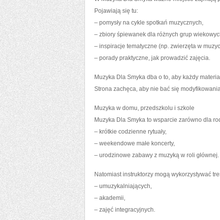
Pojawiają się tu:
– pomysły na cykle spotkań muzycznych,
– zbiory śpiewanek dla różnych grup wiekowyc
– inspiracje tematyczne (np. zwierzęta w muzyc
– porady praktyczne, jak prowadzić zajęcia.
Muzyka Dla Smyka dba o to, aby każdy materiał
Strona zachęca, aby nie bać się modyfikowani
Muzyka w domu, przedszkolu i szkole
Muzyka Dla Smyka to wsparcie zarówno dla rod
– krótkie codzienne rytuały,
– weekendowe małe koncerty,
– urodzinowe zabawy z muzyką w roli głównej.
Natomiast instruktorzy mogą wykorzystywać tr
– umuzykalniających,
– akademii,
– zajęć integracyjnych.