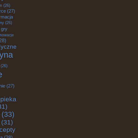
m
(26)
rce
(27)
rmacja
zny
(26)
gry
nnowacje
28)
dyczne
yna
(26)
e
nie
(27)
pieka
31)
(33)
(31)
cepty
ja
(28)