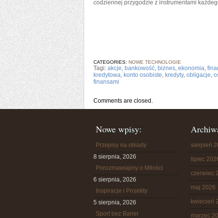
codziennej przygodzie z instrumentami każdeg
CATEGORIES:
NOWE TECHNOLOGIE
Tagi:
akcje
,
bankowość
,
biznes
,
ekonomia
,
fin
kredytowa
,
konto osobiste
,
kredyty
,
obligacje
,
o
finansami
Comments are closed.
Nowe wpisy:
Archiw
Przepisy na obiady
sierpień 
8 sierpnia, 2026
lipiec 202
Porozmawiajmy o Miłości
czerwiec 
6 sierpnia, 2026
maj 2026
Inspiracje i Projekty
kwiecień 
5 sierpnia, 2026
Sport bez Barier
marzec 2