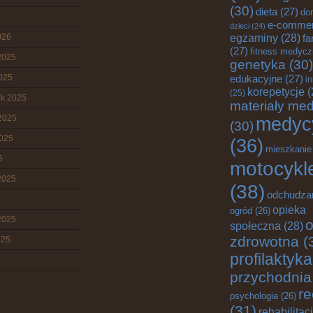
(30)
dieta
(27)
do
e-comme
dzieci
(24)
egzaminy
(28)
026
fa
(27)
fitness medyc
2025
genetyka
(30)
2025
edukacyjne
(27)
i
korepetycje
(
(25)
ik 2025
materiały me
2025
medyc
(30)
2025
(36)
mieszkanie
5
motocykl
2025
(38)
odchudza
opieka
ogród
(26)
2025
o
społeczna
(28)
zdrowotna
(
025
profilaktyka
przychodnia
re
psychologia
(26)
(31)
rehabilitac