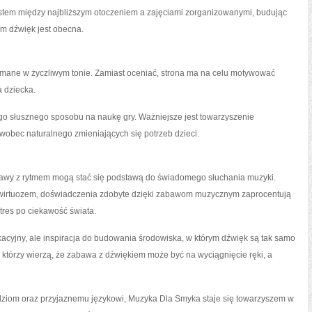
stem między najbliższym otoczeniem a zajęciami zorganizowanymi, budując
ym dźwięk jest obecna.
ymane w życzliwym tonie. Zamiast oceniać, strona ma na celu motywować
 dziecka.
o słusznego sposobu na naukę gry. Ważniejsze jest towarzyszenie
 wobec naturalnego zmieniających się potrzeb dzieci.
awy z rytmem mogą stać się podstawą do świadomego słuchania muzyki.
ci wirtuozem, doświadczenia zdobyte dzięki zabawom muzycznym zaprocentują
tres po ciekawość świata.
acyjny, ale inspiracja do budowania środowiska, w którym dźwięk są tak samo
, którzy wierzą, że zabawa z dźwiękiem może być na wyciągnięcie ręki, a
ziom oraz przyjaznemu językowi, Muzyka Dla Smyka staje się towarzyszem w