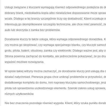
Usługi związane z kluczami wymagają również odpowiedniego podejścia do deta
dobrany blank, niedokładna kopia albo niewłaściwe dopasowanie może sprawić, 
wcale. Dlatego w tej branży szczególnie liczy się dokładność. Klient oczekuje ef
interesują go skomplikowane szczegóły techniczne, ale chce mieć pewność, że
auto lub skorzysta z zamka bez problemów.
Dorabianie kluczy to także usługa, która wymaga odpowiedniego doradztwa. Kli
czy można go skopiować, czy wymaga specjalnego blanku, czy kluczyk samoc
grotu, pilota, baterii, obudowy, zamka czy elektroniki. Dlatego ważne jest, ab
Strona powinna zachęcać do kontaktu, ale jednocześnie pokazywać, że po drugiej
wyjaśnić możliwe rozwiązania.
W opisie takiej witryny można zaznaczyć, że dorabianie kluczy jest usługą dla 
działać natychmiast. Pierwsza grupa chce uniknąć problemów w przyszłości, dr
dodatkowego kompletu do domu, inni naprawy kluczyka samochodowego, jes
pilota lub sprawdzenia uszkodzonego elementu. Szeroki zakres usług sprawia,
różnych użytkowników.
Nie bez znaczenia pozostaje również wygoda. Klient, który szuka punktu dorab