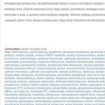
tematyka jest praktyczna, ale jednocześnie bardzo ważna, bo dotyczy dostępu do
każdego dnia. Dobrze wykonany klucz daje spokój, prawidłowo działający k
korzystać z auta, a sprawny pilot zwiększa wygodę. Właśnie dlatego profesjon
usługami, które mimo swojej codzienności mają duże znaczenie dla bezpieczeń
CATEGORIES:
NOWE TECHNOLOGIE
Tagi:
administracja samorządowa
,
akademia
,
akcesoria kreatywne
,
akcesoria
podaży
,
analiza popytu
,
analiza SWOT osobista
,
analizy fundamentalne
,
analiz
techniczne
,
antropologia
,
aplikacje finansowe
,
aplikacje zdrowotne
,
architektu
automatyka przemysłowa
,
badania historyczne
,
badania laboratoryjne
,
badani
internetowa
,
bankowość mobilna
,
bezpieczeństwo finansowe
,
bezpieczeństwo 
klienta
,
biurowce klasy A
,
biznes etyczny
,
broker nieruchomości
,
burza mózgów
cyfrowe innowacje
,
cyfrowe oszczędzanie
,
debata publiczna
,
depilacja
,
design
diagnostyka obrazowa
,
dochód pasywny
,
doradztwo podatkowe
,
druk 3d w me
drukarki
,
dywersyfikacja
,
dzieci szkolne
,
edukacja ekonomiczna
,
edukacja kult
edukacja rolnicza
,
edukacja zdrowotna
,
festiwale folklorystyczne
,
festiwale lu
działalności
,
fintech
,
fintek mobilny
,
flipping nieruchomości
,
folklor regionalny
,
f
fundusze ETF
,
fundusze inkubacyjne
,
geopolityka świata
,
gospodarka globalna
offline
,
gry logiczne
,
hardware PC
,
hebdomada
,
hotele inwestycyjne
,
infrastru
inkubatory startupów
,
instalacje artystyczne
,
inwestowanie małych kwot
,
inwest
inwestycje społeczne
,
kampanie społeczne
,
karty płatnicze
,
klimatyzacja
,
kodek
komputery gamingowe
,
komunikacja społeczna
,
komunikacja w firmie
,
konfere
konstrukcje budowlane
,
konsultacje społeczne
,
konto firmowe
,
konto oszczędn