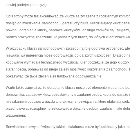
łatwiej podejmuje decyzję.
Opis strony może też akcentować, że klucze są związane z codziennym komfo
dostęp do mieszkania, samochodu, garażu czy biura. Niedziałający klucz oznac
powodu dorabianie kluczy, naprawa kluczyków i obsługa zamków są usługami, 
bardzo praktyczne znaczenie. To jedna z tych branż, do których klient wraca 
W przypadku kluczy samochodowych szczególną rolę odgrywa ostrożność. Elektr
niewłaściwa ingerencja może doprowadzić do dalszych uszkodzeń. Dlatego n
kodowanie wymagają technicznego wyczucia. Klient oczekuje, że jego kluczyk 
starannością, ponieważ od niego zależy możliwość korzystania z samochodu.
pokazywać, że takie zlecenia są traktowane odpowiedzialnie.
Warto także zauważyć, że dorabianie kluczy może być elementem dbania o be
domownika, zapasowy klucz pozostawiony u zaufanej osoby, kopia do garażu cz
mieszkaniem podczas wyjazdu to praktyczne rozwiązania, które ułatwiają codz
przechowywać rozsądnie i przekazywać wyłącznie osobom zaufanym, ale do
ułatwieniem.
Serwis internetowy poświęcony takiej działalności może być odbierany jako mi