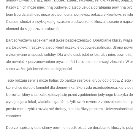
domów, piwnic, garaży, bram, kłódek, szafek, skrzynek, sejfów, kasetek, pojaz
Każdy z nich może mieć inną budowę, dlatego usługa dorabiania powinna być 
tego typu działalność może być pomocna, ponieważ pokazuje klientowi, że istn
Czasem chodzi o zwykłą kopię, czasem o odtworzenie klucza, czasem o napraw
element da się jeszcze uratować.
Bardzo ważnym aspektem jest także bezpieczeństwo. Dorabianie kluczy wiąże 
wartościowych rzeczy, dlatego klient oczekuje odpowiedzialności. Strona pow
wykonywane w sposób solidny. Dla wielu osób istotne jest, aby mieć pewność,
ale również z poszanowaniem prywatności i zrozumieniem wagi zlecenia. W bra
samo ważne jak techniczne umiejętności.
Tego rodzaju serwis może trafiać do bardzo szerokiej grupy odbiorców. Z jego i
który chce dorobić komplet dla domownika. Skorzysta przedsiębiorca, który po
kierowca, który chce zabezpieczyć się przed zgubieniem jedynego kluczyka do 
wynajmująca lokal, właściciel garażu, użytkownik roweru z zabezpieczeniem, p
prostu chce szybko rozwiązać drobny, ale uciążliwy problem. Uniwersalność tak
charakter.
Dobrze napisany opis strony powinien podkreślać, że dorabianie kluczy to po