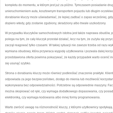
kompletu do momentu, w którym jest już za późno. Tymczasem posiadanie dru
unieruchomieniem auta, kosztownym transportem pojazdu lub długim oczekiwa
dorabianie kluczy może uświadamiać, że lepiej zadbać o zapas wcześniej, gdy 
dopiero wtedy, gdy zostanie zgubiony, skradziony albo trwale uszkodzony.
W przypadku kluczyków samochodowych istotna jest także naprawa obudów, prz
polega na tym, że cały kluczyk przestał działać, lecz na tym, że zużyła się przy
zaczął reagować tylko czasami. W takiej sytuacji nie zawsze trzeba od razu 
wymiana obudowy, która przywraca wygodę użytkowania i pozwala dalej korzy
przedstawiona oferta powinna pokazywać, że każdy przypadek warto ocenić i
się usunąć szybko.
Strona o dorabianiu kluczy może również podkreślać znaczenie praktyki. Klient
odpowiada za jego bezpieczeństwo, dostęp do mienia lub możliwość korzystania
wykonywana bez odpowiedzialności. Potrzebne są odpowiednie maszyny. Fach
można skopiować od ręki, czy wymaga dodatkowego dopasowania, czy posiada
elektroniką, czy wymaga kodowania albo innej formy programowania.
Warto zwrócić uwagę na różnorodność kluczy, z którymi użytkownicy spotykają