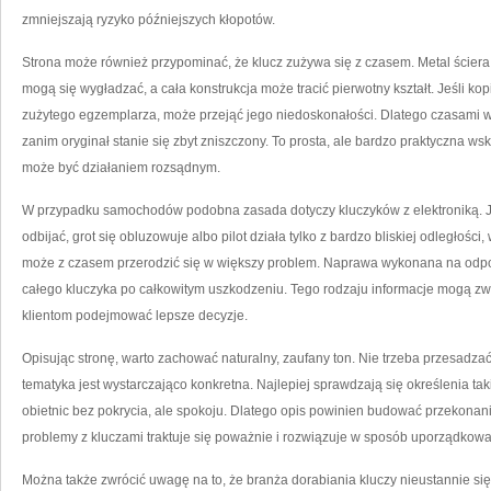
zmniejszają ryzyko późniejszych kłopotów.
Strona może również przypominać, że klucz zużywa się z czasem. Metal ścier
mogą się wygładzać, a cała konstrukcja może tracić pierwotny kształt. Jeśli 
zużytego egzemplarza, może przejąć jego niedoskonałości. Dlatego czasami 
zanim oryginał stanie się zbyt zniszczony. To prosta, ale bardzo praktyczna ws
może być działaniem rozsądnym.
W przypadku samochodów podobna zasada dotyczy kluczyków z elektroniką. Je
odbijać, grot się obluzowuje albo pilot działa tylko z bardzo bliskiej odległoś
może z czasem przerodzić się w większy problem. Naprawa wykonana na odpo
całego kluczyka po całkowitym uszkodzeniu. Tego rodzaju informacje mogą zw
klientom podejmować lepsze decyzje.
Opisując stronę, warto zachować naturalny, zaufany ton. Nie trzeba przesad
tematyka jest wystarczająco konkretna. Najlepiej sprawdzają się określenia tak
obietnic bez pokrycia, ale spokoju. Dlatego opis powinien budować przekonani
problemy z kluczami traktuje się poważnie i rozwiązuje w sposób uporządkowa
Można także zwrócić uwagę na to, że branża dorabiania kluczy nieustannie się