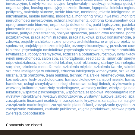
inwestycyjne
,
kredyty konsumpcyjne
,
kryptowaluty inwestycyjne
,
księga gości
,
organizacyjna
,
leasing operacyjny
,
leczenie
,
liceum
,
logopedia
,
lotniska regio
polityczny
,
materiały biurowe
,
meble biurowe
,
mentoring
,
miasta inteligentne
,
m
mikrofinanse
,
mobile banking
,
moderacja
,
monitoring rynku inwestycji
,
monitor
nieruchomości inwestycyjne
,
ochrona konsumenta
,
ochrona konsumentów
,
odz
oprogramowanie biurowe
,
organizacja dokumentów
,
parki logistyczne
,
pasieka
planowanie emerytalne
,
planowanie kariery
,
planowanie urbanistyczne
,
plasty
lokalne
,
polityka przestrzenna
,
polityka społeczna
,
poradnictwo rodzinne
,
portf
pozabankowe
,
praca administracyjna
,
praca naukowa
,
prawo konsumenckie
,
p
zdrowia
,
projekty architektoniczne
,
projekty architektoniczne wnętrz
,
projekty f
społeczne
,
projekty społeczne miejskie
,
przemysł kosmetyczny
,
przestrzeń co
kliniczna
,
psychologia nastolatków
,
psychologia stosowana
,
recenzje produktó
rewitalizacja
,
roboty przemysłowe
,
rozliczenia podatkowe
,
rozmowy kwalifikacy
rynek nieruchomości
,
salon spa
,
samorządność
,
seed capital
,
smart city
,
spedy
odpowiedzialność
,
społeczności lokalne
,
spot reklamowy
,
startupy technologic
socjalne
,
szkolenia menedżerskie
,
szkolenia miękkie
,
szkolenia twarde
,
szkoln
sztuczna inteligencja w edukacji
,
sztuczna inteligencja w medycynie
,
sztuka cy
uliczna
,
targi branżowe
,
team building
,
techniki malarskie
,
telemedycyna
,
tera
kosmetyczne
,
testy psychologiczne
,
transport kolejowy
,
transport miejski
,
transp
handlowe
,
usługi charytatywne
,
usługi chmurowe
,
usługi fintech
,
użytkowanie 
warsztaty kulinarne
,
warsztaty marketingowe
,
warsztaty online
,
windykacja nal
lekarskie
,
wsparcie psychologiczne
,
współpraca zespołowa
,
wspomaganie roz
wystawy interaktywne
,
wystawy motoryzacyjne
,
wystawy naukowe
,
zabiegi spa
zarządzanie finansami osobistymi
,
zarządzanie kryzysem
,
zarządzanie majątk
zarządzanie marketingiem
,
zarządzanie płatnościami
,
zarządzanie ryzykiem
,
z
zarządzanie zmianami
,
zaufanie publiczne
,
zdjęcia produktowe
,
zdrowie psych
zwierzęta gospodarskie
Comments are closed.