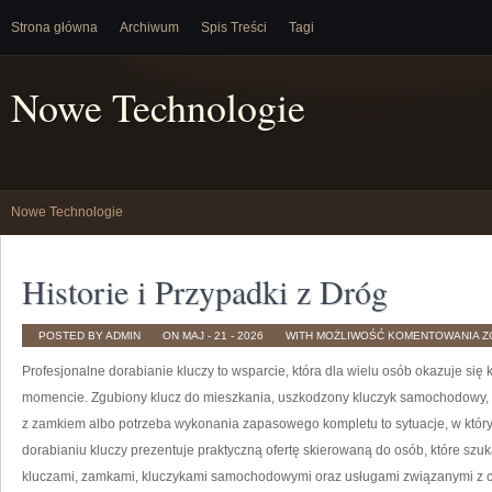
Strona główna
Archiwum
Spis Treści
Tagi
Nowe Technologie
Nowe Technologie
Historie i Przypadki z Dróg
H
POSTED BY ADMIN
ON MAJ - 21 - 2026
WITH
MOŻLIWOŚĆ KOMENTOWANIA
Z
I
P
Profesjonalne dorabianie kluczy to wsparcie, która dla wielu osób okazuje si
Z
D
momencie. Zgubiony klucz do mieszkania, uszkodzony kluczyk samochodowy, n
z zamkiem albo potrzeba wykonania zapasowego kompletu to sytuacje, w który
dorabianiu kluczy prezentuje praktyczną ofertę skierowaną do osób, które sz
kluczami, zamkami, kluczykami samochodowymi oraz usługami związanymi z