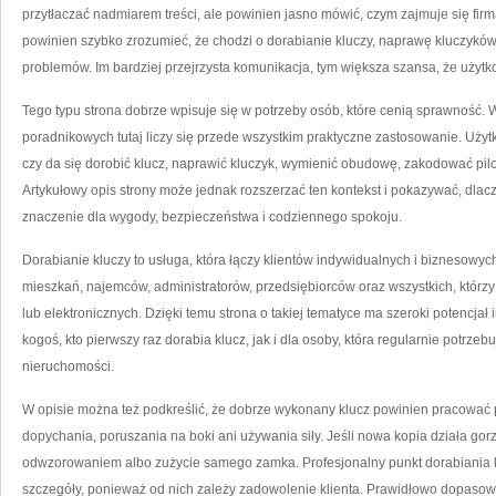
przytłaczać nadmiarem treści, ale powinien jasno mówić, czym zajmuje się firm
powinien szybko zrozumieć, że chodzi o dorabianie kluczy, naprawę kluczykó
problemów. Im bardziej przejrzysta komunikacja, tym większa szansa, że użytkow
Tego typu strona dobrze wpisuje się w potrzeby osób, które cenią sprawność.
poradnikowych tutaj liczy się przede wszystkim praktyczne zastosowanie. Użytko
czy da się dorobić klucz, naprawić kluczyk, wymienić obudowę, zakodować pil
Artykułowy opis strony może jednak rozszerzać ten kontekst i pokazywać, dla
znaczenie dla wygody, bezpieczeństwa i codziennego spokoju.
Dorabianie kluczy to usługa, która łączy klientów indywidualnych i biznesowych
mieszkań, najemców, administratorów, przedsiębiorców oraz wszystkich, którz
lub elektronicznych. Dzięki temu strona o takiej tematyce ma szeroki potencja
kogoś, kto pierwszy raz dorabia klucz, jak i dla osoby, która regularnie potrzeb
nieruchomości.
W opisie można też podkreślić, że dobrze wykonany klucz powinien pracować 
dopychania, poruszania na boki ani używania siły. Jeśli nowa kopia działa gor
odwzorowaniem albo zużycie samego zamka. Profesjonalny punkt dorabiania 
szczegóły, ponieważ od nich zależy zadowolenie klienta. Prawidłowo dopasow