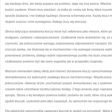
się każdego dnia, ale kiedy pojawia się problem, staje się ona ważna. Właśn
budzić zaufanie. Klient chce wiedzieć, że trafia do osoby lub firmy, która rozum
sposób działania i nie traktuje każdego zlecenia schematycznie. Każdy klucz mo
stopień zużycia i inne wymagania, dlatego liczy się precyzja.
Strona dotycząca dorabiania kluczy może być odbierana jako miejsce, które p
dostępem, zamkami i zabezpieczeniami. Użytkownik może dowiedzieć się, że w
czynność, ale jednocześnie wymaga zastosowania odpowiednich narzędzi. Klu
niszczył zamka, nie blokował się w mechanizmie i nie wymagał używania nadmi
powodować problemy, dlatego wybór odpowiedniego punktu ma duże znaczenie
użytkowanie powinno być tak samo wygodne jak w przypadku oryginału.
Ważnym elementem takiej oferty jest również dorabianie kluczy samochodowyc
skomplikowana niż wykonanie zwykłego klucza mechanicznego. Współczesny kl
jednocześnie: otwierać drzwi, uruchamiać pojazd, komunikować się z systeme
czasem także umożliwiać bezkluczykowy dostęp. Z tego powodu jego naprawa
sprzętu. Strona o tej tematyce powinna trafiać zarówno do osób, które chcą wyk
zgubili kluczyk, uszkodzili pilot albo zauważyli, że samochód nie rozpoznaje kl
Dla właścicieli samochodów zapasowy kluczyk to spokój na przyszłość. Wiel