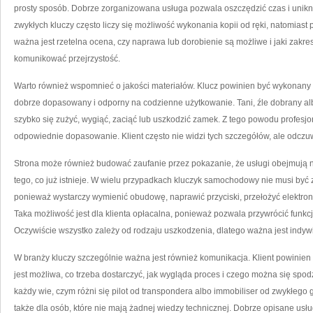
prosty sposób. Dobrze zorganizowana usługa pozwala oszczędzić czas i unik
zwykłych kluczy często liczy się możliwość wykonania kopii od ręki, natomias
ważna jest rzetelna ocena, czy naprawa lub dorobienie są możliwe i jaki zakr
komunikować przejrzystość.
Warto również wspomnieć o jakości materiałów. Klucz powinien być wykonany z
dobrze dopasowany i odporny na codzienne użytkowanie. Tani, źle dobrany a
szybko się zużyć, wygiąć, zaciąć lub uszkodzić zamek. Z tego powodu profesj
odpowiednie dopasowanie. Klient często nie widzi tych szczegółów, ale odczu
Strona może również budować zaufanie przez pokazanie, że usługi obejmują n
tego, co już istnieje. W wielu przypadkach kluczyk samochodowy nie musi b
ponieważ wystarczy wymienić obudowę, naprawić przyciski, przełożyć elektroni
Taka możliwość jest dla klienta opłacalna, ponieważ pozwala przywrócić funk
Oczywiście wszystko zależy od rodzaju uszkodzenia, dlatego ważna jest indy
W branży kluczy szczególnie ważna jest również komunikacja. Klient powinien
jest możliwa, co trzeba dostarczyć, jak wygląda proces i czego można się spo
każdy wie, czym różni się pilot od transpondera albo immobiliser od zwykłego
także dla osób, które nie mają żadnej wiedzy technicznej. Dobrze opisane usługi