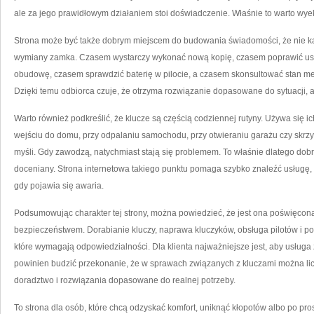
ale za jego prawidłowym działaniem stoi doświadczenie. Właśnie to warto wye
Strona może być także dobrym miejscem do budowania świadomości, że nie k
wymiany zamka. Czasem wystarczy wykonać nową kopię, czasem poprawić us
obudowę, czasem sprawdzić baterię w pilocie, a czasem skonsultować stan me
Dzięki temu odbiorca czuje, że otrzyma rozwiązanie dopasowane do sytuacji, 
Warto również podkreślić, że klucze są częścią codziennej rutyny. Używa się ic
wejściu do domu, przy odpalaniu samochodu, przy otwieraniu garażu czy skrzynk
myśli. Gdy zawodzą, natychmiast stają się problemem. To właśnie dlatego dobrz
doceniany. Strona internetowa takiego punktu pomaga szybko znaleźć usługę, 
gdy pojawia się awaria.
Podsumowując charakter tej strony, można powiedzieć, że jest ona poświęcon
bezpieczeństwem. Dorabianie kluczy, naprawa kluczyków, obsługa pilotów i p
które wymagają odpowiedzialności. Dla klienta najważniejsze jest, aby usługa
powinien budzić przekonanie, że w sprawach związanych z kluczami można lic
doradztwo i rozwiązania dopasowane do realnej potrzeby.
To strona dla osób, które chcą odzyskać komfort, uniknąć kłopotów albo po pr