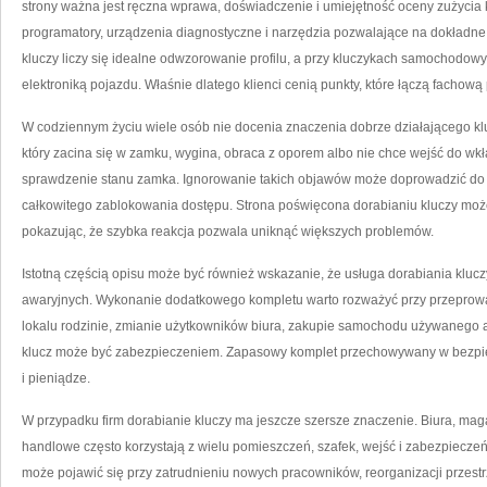
strony ważna jest ręczna wprawa, doświadczenie i umiejętność oceny zużycia k
programatory, urządzenia diagnostyczne i narzędzia pozwalające na dokładne
kluczy liczy się idealne odwzorowanie profilu, a przy kluczykach samochodo
elektroniką pojazdu. Właśnie dlatego klienci cenią punkty, które łączą fachową 
W codziennym życiu wiele osób nie docenia znaczenia dobrze działającego klu
który zacina się w zamku, wygina, obraca z oporem albo nie chce wejść do wkł
sprawdzenie stanu zamka. Ignorowanie takich objawów może doprowadzić do 
całkowitego zablokowania dostępu. Strona poświęcona dorabianiu kluczy może
pokazując, że szybka reakcja pozwala uniknąć większych problemów.
Istotną częścią opisu może być również wskazanie, że usługa dorabiania klucz
awaryjnych. Wykonanie dodatkowego kompletu warto rozważyć przy przeprow
lokalu rodzinie, zmianie użytkowników biura, zakupie samochodu używanego al
klucz może być zabezpieczeniem. Zapasowy komplet przechowywany w bezpie
i pieniądze.
W przypadku firm dorabianie kluczy ma jeszcze szersze znaczenie. Biura, maga
handlowe często korzystają z wielu pomieszczeń, szafek, wejść i zabezpiecze
może pojawić się przy zatrudnieniu nowych pracowników, reorganizacji przes