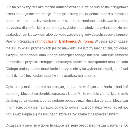
Już na pierwszy rzut oka można odnieść wrażenie, że serwis został przygotowany
czasu na niejasne informacje. Tematyka strony jest czytelna: chodzi o dorabian
pomoc w problemach z zamkami oraz szeroko rozumiane serwisowanie zabezpie
przydatna dla osób, które potrzebują szybkiej odpowiedzi na pytanie, gdzie mo
uszkodzonym kluczykiem albo do kogo zgłosić się, gdy dotychczasowy komplet 
Prawo i Regulacje i
Immobilizery i Elektronika Ochronna
. W dzisiejszych czasa
metalu. W wielu przypadkach jest to niewielki, ale istotny mechanizm, od które
skrzynki, samochodu albo innego zabezpieczonego miejsca. Kluczyki samochod
immobiliser, przyciski sterujące centralnym zamkiem, transponder albo delika
Dlatego profesjonalne dorabianie kluczy to nie tylko wykonanie kopii, ale rów
musi działać bez zacięć, oporów i przypadkowych usterek.
Opis strony można oprzeć na prostym, ale bardzo ważnym założeniu: klient traf
potrzebę. Może chce dorobić zapasowy klucz. Może właśnie złamał klucz, uszko
działają coraz gorzej, albo potrzebuje pomocy przy kluczyku do auta. Może sz
informację, co da się naprawić, co warto wymienić, a co należy wykonać od n
ponieważ skupia się na usługach, które są związane z bezpieczeństwem.
Dużą zaletą serwisu o takiej tematyce jest jego bezpośrednie zastosowanie. Dor