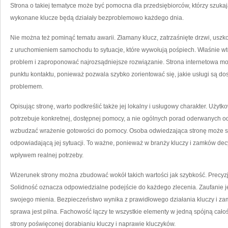
Strona o takiej tematyce może być pomocna dla przedsiębiorców, którzy szukaj
wykonane klucze będą działały bezproblemowo każdego dnia.
Nie można też pominąć tematu awarii. Złamany klucz, zatrzaśnięte drzwi, uszko
z uruchomieniem samochodu to sytuacje, które wywołują pośpiech. Właśnie wtedy
problem i zaproponować najrozsądniejsze rozwiązanie. Strona internetowa może
punktu kontaktu, ponieważ pozwala szybko zorientować się, jakie usługi są do
problemem.
Opisując stronę, warto podkreślić także jej lokalny i usługowy charakter. Użyt
potrzebuje konkretnej, dostępnej pomocy, a nie ogólnych porad oderwanych od 
wzbudzać wrażenie gotowości do pomocy. Osoba odwiedzająca stronę może sz
odpowiadającą jej sytuacji. To ważne, ponieważ w branży kluczy i zamków de
wpływem realnej potrzeby.
Wizerunek strony można zbudować wokół takich wartości jak szybkość. Precyz
Solidność oznacza odpowiedzialne podejście do każdego zlecenia. Zaufanie je
swojego mienia. Bezpieczeństwo wynika z prawidłowego działania kluczy i z
sprawa jest pilna. Fachowość łączy te wszystkie elementy w jedną spójną cało
strony poświęconej dorabianiu kluczy i naprawie kluczyków.