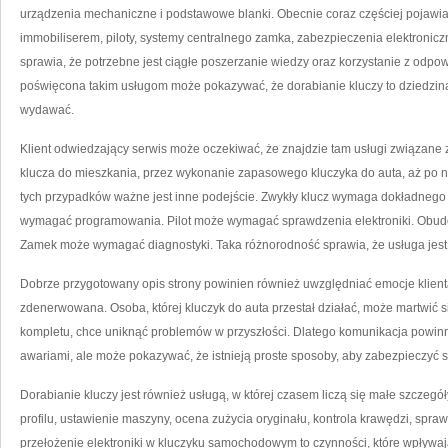
urządzenia mechaniczne i podstawowe blanki. Obecnie coraz częściej pojawiaj
immobiliserem, piloty, systemy centralnego zamka, zabezpieczenia elektronic
sprawia, że potrzebne jest ciągłe poszerzanie wiedzy oraz korzystanie z odp
poświęcona takim usługom może pokazywać, że dorabianie kluczy to dziedzina 
wydawać.
Klient odwiedzający serwis może oczekiwać, że znajdzie tam usługi związane 
klucza do mieszkania, przez wykonanie zapasowego kluczyka do auta, aż po 
tych przypadków ważne jest inne podejście. Zwykły klucz wymaga dokładne
wymagać programowania. Pilot może wymagać sprawdzenia elektroniki. Obu
Zamek może wymagać diagnostyki. Taka różnorodność sprawia, że usługa jest
Dobrze przygotowany opis strony powinien również uwzględniać emocje klienta.
zdenerwowana. Osoba, której kluczyk do auta przestał działać, może martwić s
kompletu, chce uniknąć problemów w przyszłości. Dlatego komunikacja powinn
awariami, ale może pokazywać, że istnieją proste sposoby, aby zabezpieczyć s
Dorabianie kluczy jest również usługą, w której czasem liczą się małe szczegó
profilu, ustawienie maszyny, ocena zużycia oryginału, kontrola krawędzi, spra
przełożenie elektroniki w kluczyku samochodowym to czynności, które wpływają