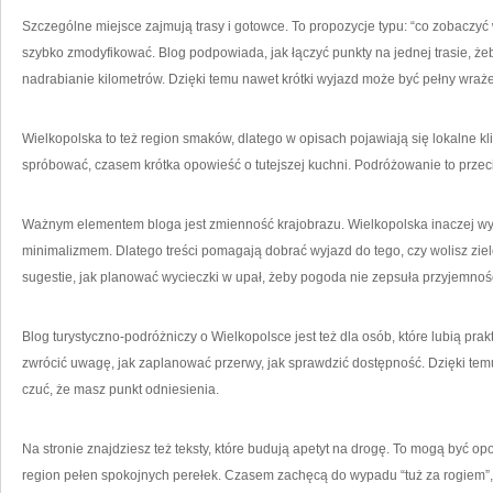
Szczególne miejsce zajmują trasy i gotowce. To propozycje typu: “co zobaczyć w
szybko zmodyfikować. Blog podpowiada, jak łączyć punkty na jednej trasie, żeb
nadrabianie kilometrów. Dzięki temu nawet krótki wyjazd może być pełny wraż
Wielkopolska to też region smaków, dlatego w opisach pojawiają się lokalne 
spróbować, czasem krótka opowieść o tutejszej kuchni. Podróżowanie to przecie
Ważnym elementem bloga jest zmienność krajobrazu. Wielkopolska inaczej wyg
minimalizmem. Dlatego treści pomagają dobrać wyjazd do tego, czy wolisz zielon
sugestie, jak planować wycieczki w upał, żeby pogoda nie zepsuła przyjemnoś
Blog turystyczno-podróżniczy o Wielkopolsce jest też dla osób, które lubią prak
zwrócić uwagę, jak zaplanować przerwy, jak sprawdzić dostępność. Dzięki temu
czuć, że masz punkt odniesienia.
Na stronie znajdziesz też teksty, które budują apetyt na drogę. To mogą być op
region pełen spokojnych perełek. Czasem zachęcą do wypadu “tuż za rogiem”,