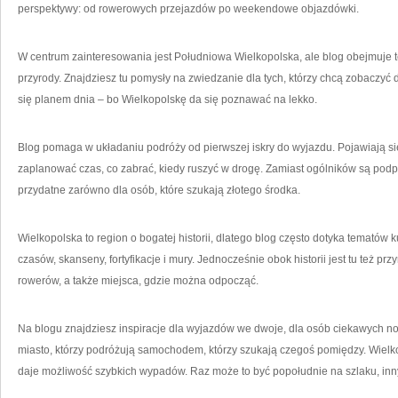
perspektywy: od rowerowych przejazdów po weekendowe objazdówki.
W centrum zainteresowania jest Południowa Wielkopolska, ale blog obejmuje też 
przyrody. Znajdziesz tu pomysły na zwiedzanie dla tych, którzy chcą zobaczyć
się planem dnia – bo Wielkopolskę da się poznawać na lekko.
Blog pomaga w układaniu podróży od pierwszej iskry do wyjazdu. Pojawiają się
zaplanować czas, co zabrać, kiedy ruszyć w drogę. Zamiast ogólników są podpow
przydatne zarówno dla osób, które szukają złotego środka.
Wielkopolska to region o bogatej historii, dlatego blog często dotyka tematów 
czasów, skanseny, fortyfikacje i mury. Jednocześnie obok historii jest tu też przyr
rowerów, a także miejsca, gdzie można odpocząć.
Na blogu znajdziesz inspiracje dla wyjazdów we dwoje, dla osób ciekawych now
miasto, którzy podróżują samochodem, którzy szukają czegoś pomiędzy. Wielkop
daje możliwość szybkich wypadów. Raz może to być popołudnie na szlaku, inn