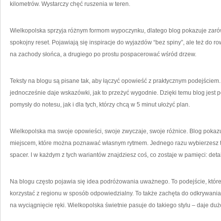
kilometrów. Wystarczy chęć ruszenia w teren.
Wielkopolska sprzyja różnym formom wypoczynku, dlatego blog pokazuje zarówn
spokojny reset. Pojawiają się inspiracje do wyjazdów “bez spiny”, ale też do
na zachody słońca, a drugiego po prostu pospacerować wśród drzew.
Teksty na blogu są pisane tak, aby łączyć opowieść z praktycznym podejściem. 
jednocześnie daje wskazówki, jak to przeżyć wygodnie. Dzięki temu blog jest 
pomysły do notesu, jak i dla tych, którzy chcą w 5 minut ułożyć plan.
Wielkopolska ma swoje opowieści, swoje zwyczaje, swoje różnice. Blog pokazuje
miejscem, które można poznawać własnym rytmem. Jednego razu wybierzesz t
spacer. I w każdym z tych wariantów znajdziesz coś, co zostaje w pamięci: detal
Na blogu często pojawia się idea podróżowania uważnego. To podejście, któr
korzystać z regionu w sposób odpowiedzialny. To także zachęta do odkrywania
na wyciągnięcie ręki. Wielkopolska świetnie pasuje do takiego stylu – daje du