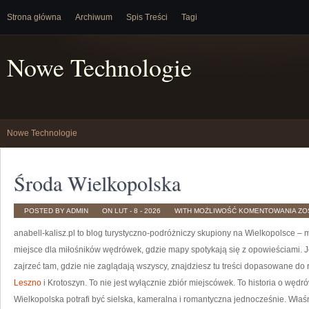
Strona główna
Archiwum
Spis Treści
Tagi
Nowe Technologie
Nowe Technologie
Środa Wielkopolska
ŚR
POSTED BY ADMIN
ON LUT - 8 - 2026
WITH
MOŻLIWOŚĆ KOMENTOWANIA
ZO
WI
anabell-kalisz.pl to blog turystyczno-podróżniczy skupiony na Wielkopolsce – 
miejsce dla miłośników wędrówek, gdzie mapy spotykają się z opowieściami. Je
zajrzeć tam, gdzie nie zaglądają wszyscy, znajdziesz tu treści dopasowane do
Leszno
i Krotoszyn. To nie jest wyłącznie zbiór miejscówek. To historia o węd
Wielkopolska potrafi być sielska, kameralna i romantyczna jednocześnie. Właśn