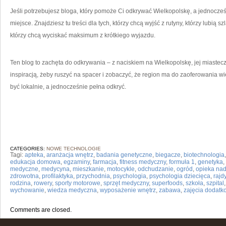
Jeśli potrzebujesz bloga, który pomoże Ci odkrywać Wielkopolskę, a jednocześnie
miejsce. Znajdziesz tu treści dla tych, którzy chcą wyjść z rutyny, którzy lubią sz
którzy chcą wyciskać maksimum z krótkiego wyjazdu.
Ten blog to zachęta do odkrywania – z naciskiem na Wielkopolskę, jej miastec
inspiracją, żeby ruszyć na spacer i zobaczyć, że region ma do zaoferowania w
być lokalnie, a jednocześnie pełna odkryć.
CATEGORIES:
NOWE TECHNOLOGIE
Tagi:
apteka
,
aranżacja wnętrz
,
badania genetyczne
,
biegacze
,
biotechnologia
edukacja domowa
,
egzaminy
,
farmacja
,
fitness medyczny
,
formuła 1
,
genetyka
,
medyczne
,
medycyna
,
mieszkanie
,
motocykle
,
odchudzanie
,
ogród
,
opieka nad
zdrowotna
,
profilaktyka
,
przychodnia
,
psychologia
,
psychologia dziecięca
,
rajd
rodzina
,
rowery
,
sporty motorowe
,
sprzęt medyczny
,
superfoods
,
szkoła
,
szpital
wychowanie
,
wiedza medyczna
,
wyposażenie wnętrz
,
zabawa
,
zajęcia dodatk
Comments are closed.